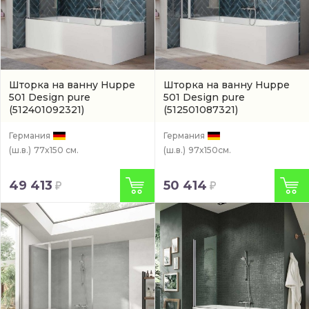
Шторка на ванну Huppe
Шторка на ванну Huppe
501 Design pure
501 Design pure
(512401092321)
(512501087321)
Германия
Германия
(ш.в.)
77x150 см.
(ш.в.)
97x150см.
49 413
50 414