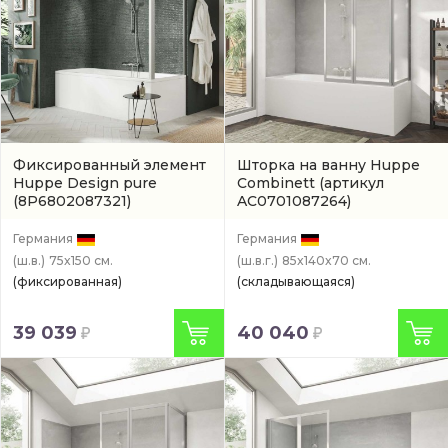
Фиксированный элемент
Шторка на ванну Huppe
Huppe Design pure
Combinett
(артикул
(8P6802087321)
AC0701087264)
Германия
Германия
(ш.в.)
75x150 см.
(ш.в.г.)
85x140x70 см.
(фиксированная)
(складывающаяся)
39 039
40 040