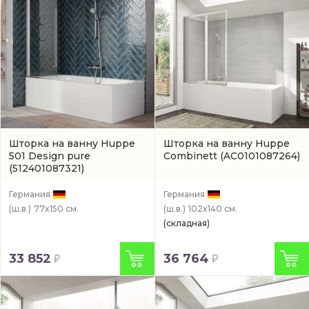
Шторка на ванну Huppe
Шторка на ванну Huppe
501 Design pure
Combinett
(AC0101087264)
(512401087321)
Германия
Германия
(ш.в.)
77x150 см.
(ш.в.)
102x140 см.
(складная)
33 852
36 764