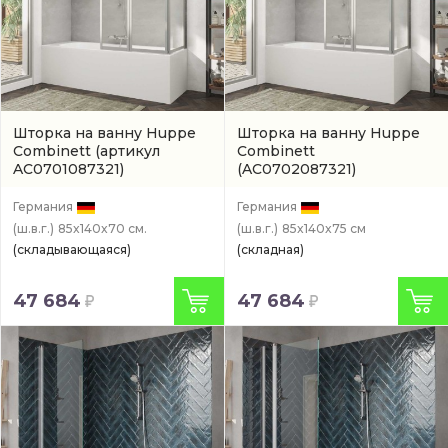
Шторка на ванну Huppe
Шторка на ванну Huppe
Combinett
(артикул
Combinett
AC0701087321)
(AC0702087321)
Германия
Германия
(ш.в.г.)
85x140x70 см.
(ш.в.г.)
85x140x75 см
(складывающаяся)
(складная)
47 684
47 684