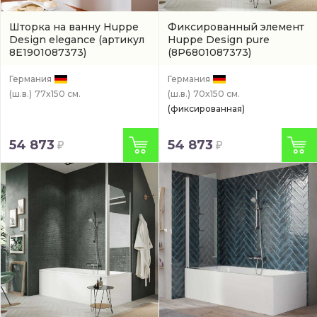
Шторка на ванну Huppe
Фиксированный элемент
Design elegance
(артикул
Huppe Design pure
8E1901087373)
(8P6801087373)
Германия
Германия
(ш.в.)
77x150 см.
(ш.в.)
70x150 см.
(фиксированная)
54 873
54 873