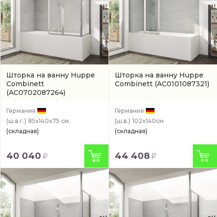
Шторка на ванну Huppe
Шторка на ванну Huppe
Combinett
Combinett
(AC0101087321)
(AC0702087264)
Германия
Германия
(ш.в.г.)
85x140x75 см.
(ш.в.)
102x140см
(складная)
(складная)
40 040
44 408