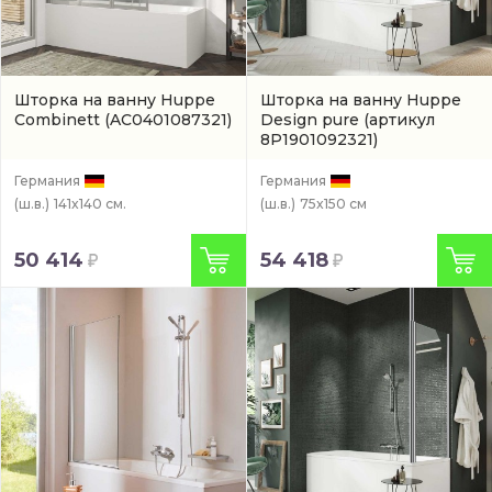
Шторка на ванну Huppe
Шторка на ванну Huppe
Combinett
(AC0401087321)
Design pure
(артикул
8P1901092321)
Германия
Германия
(ш.в.)
141x140 см.
(ш.в.)
75x150 см
50 414
54 418