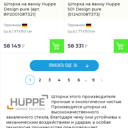
Шторка на ванну Huppe
Шторка на ванну Huppe
Design pure
(арт.
501 Design pure
8P2001087321)
(512401087373)
Германия
Германия
(ш.в.)
97x150 см.
(ш.в.)
77x150см
58 149
58 331
ПОКАЗАТЬ ЕЩЕ
36
...
1
2
3
4
5
6
9
Шторки этого производителя
прочные и экологически чистые.
Производятся шторки из
высококачественного
закаленного стекла, благодаря чему они устойчивы к
механическим воздействиям и ударам, а особая
технология производства предотвращает