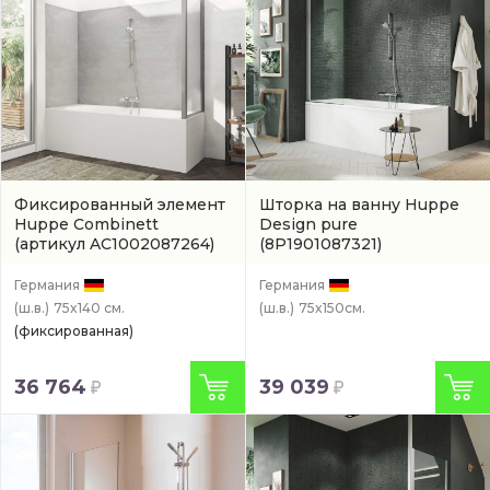
Фиксированный элемент
Шторка на ванну Huppe
Huppe Combinett
Design pure
(артикул AC1002087264)
(8P1901087321)
Германия
Германия
(ш.в.)
75x140 см.
(ш.в.)
75x150см.
(фиксированная)
36 764
39 039