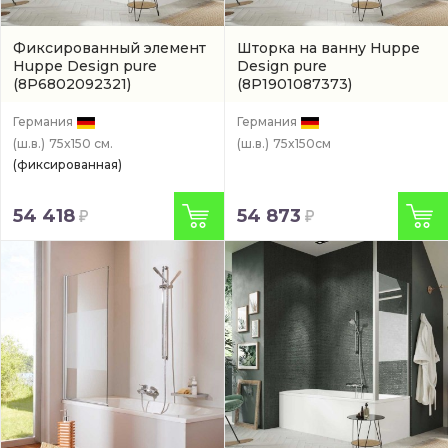
Фиксированный элемент
Шторка на ванну Huppe
Huppe Design pure
Design pure
(8P6802092321)
(8P1901087373)
Германия
Германия
(ш.в.)
75x150 см.
(ш.в.)
75x150см
(фиксированная)
54 418
54 873