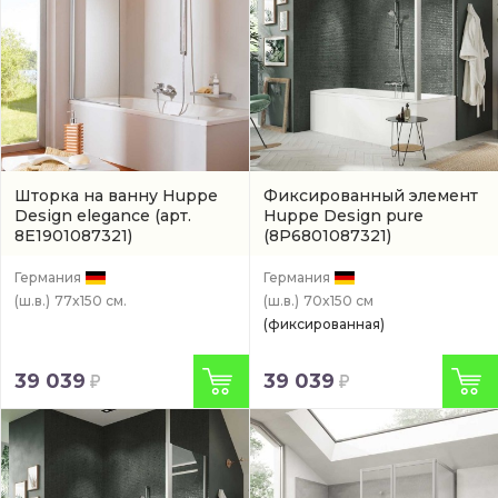
Шторка на ванну Huppe
Фиксированный элемент
Design elegance
(арт.
Huppe Design pure
8E1901087321)
(8P6801087321)
Германия
Германия
(ш.в.)
77x150 см.
(ш.в.)
70x150 см
(фиксированная)
39 039
39 039