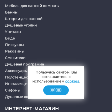
Мебель для ванной комнаты
Ванны
Шторки для ванной
Душевые уголки
Унитазы
Биде
Писсуары
Раковины
Смесители
Душевая программа
Аксессуары в ванную
Пользуясь сайтом, Вы
соглашаетесь с
Полотенцесушители
использованием
cookies
.
Инсталляции для санузлов
Cифоны
ХОРОШО
Душевые лотки
и
трапы
ИНТЕРНЕТ-МАГАЗИН