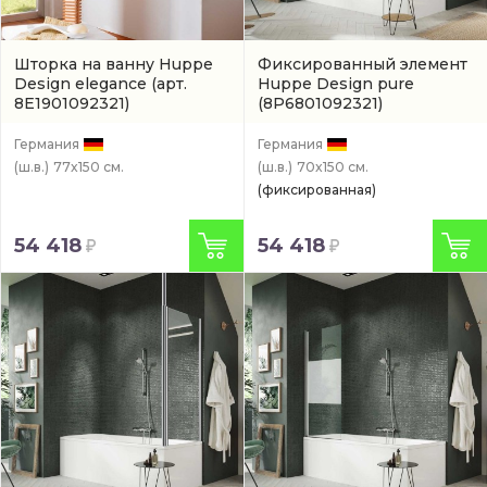
Шторка на ванну Huppe
Фиксированный элемент
Design elegance
(арт.
Huppe Design pure
8E1901092321)
(8P6801092321)
Германия
Германия
(ш.в.)
77x150 см.
(ш.в.)
70x150 см.
(фиксированная)
54 418
54 418