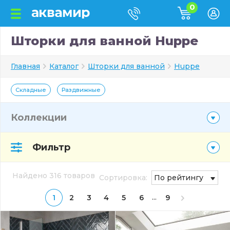
0
Шторки для ванной Huppe
Главная
Каталог
Шторки для ванной
Huppe
Складные
Раздвижные
Коллекции
Фильтр
Найдено 316 товаров
Сортировка:
По рейтингу
...
1
2
3
4
5
6
9