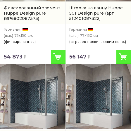
Фиксированный элемент
Шторка на ванну Huppe
Huppe Design pure
501 Design pure
(арт.
(8P6802087373)
512401087322)
Германия
Германия
(ш.в.)
75x150 см.
(ш.в.)
77x150 см
(фиксированная)
(с грязеотталкивающим покр.)
54 873
56 147