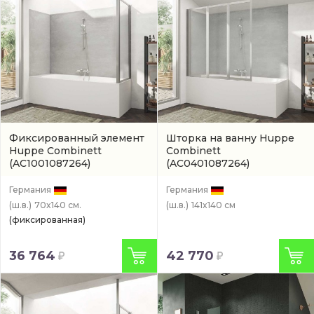
Фиксированный элемент
Шторка на ванну Huppe
Huppe Combinett
Combinett
(AC1001087264)
(AC0401087264)
Германия
Германия
(ш.в.)
70x140 см.
(ш.в.)
141x140 см
(фиксированная)
36 764
42 770