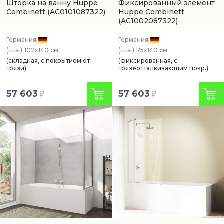
Шторка на ванну Huppe
Фиксированный элемент
Combinett
(AC0101087322)
Huppe Combinett
(AC1002087322)
Германия
Германия
(ш.в.)
102x140 см.
(ш.в.)
75x140 см
(складная, с покрытием от
(фиксированная, с
грязи)
грязеотталкивающим покр.)
57 603
57 603