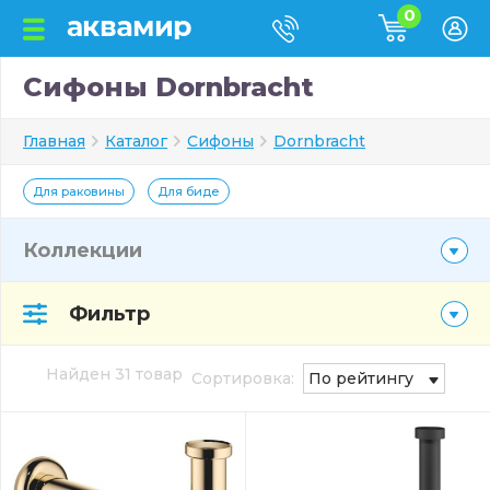
0
Сифоны Dornbracht
Главная
Каталог
Сифоны
Dornbracht
Для раковины
Для биде
Коллекции
Фильтр
Найден 31 товар
Сортировка:
По рейтингу