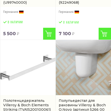
(U99740000)
(92249068)
Германия
Германия
В НАЛИЧИИ
5 500
7 100
Полотенцедержатель
Полупьедестал для
Villeroy & Boch Elements
раковины Villeroy & Boch
Striking
(TVA15200100061)
O.Novo
(артикул 5266 00