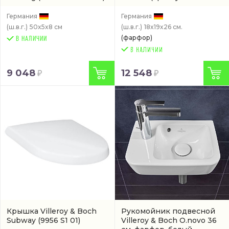
01)
Германия
Германия
(ш.в.г.)
50x5x8 см
(ш.в.г.)
18x19x26 см.
(фарфор)
В НАЛИЧИИ
9 048
12 548
Крышка Villeroy & Boch
Рукомойник подвесной
Subway
(9956 S1 01)
Villeroy & Boch O.novo 36