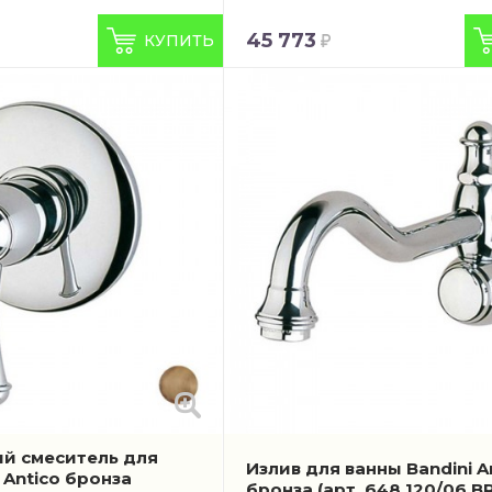
45 773
КУПИТЬ
й смеситель для
Излив для ванны Bandini A
 Antico бронза
бронза
(арт. 648.120/06 BR