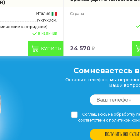
R)
Италия
17x17x9см.
рамическим картриджем)
В НАЛИЧИИ
24 570
КУПИТЬ
Сомневаетесь в
Оставьте телефон, мы перезвон
Ваши вопрос
Соглашаюсь на обработку пе
соответствии с
политикой кон
ПОЛУЧИТЬ КОНСУЛЬ