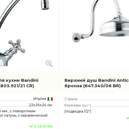
я кухни Bandini
Верхний душ Bandini Antic
(803.921/21 CR)
бронза
(647.340/06 BR)
Италия
22x25x24 см.
(ш.г.)
5 мм., с поворотным
(подводка 1/2")
л латунь, с керамической