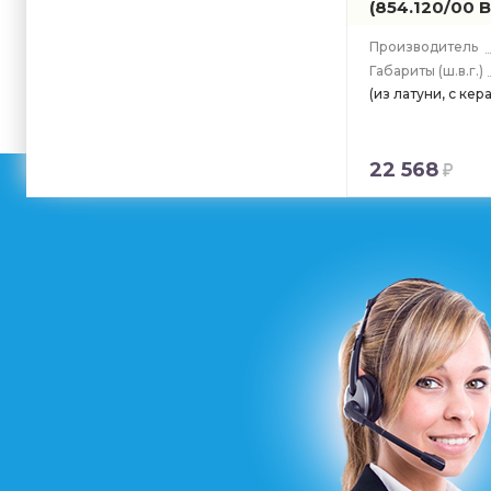
(854.120/00 B
Производитель
Габариты
(ш.в.г.)
(из латуни, с ке
22 568