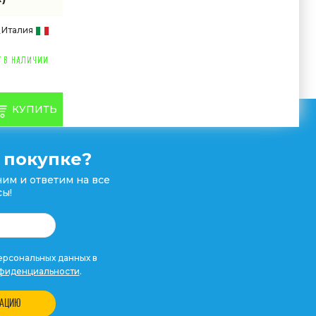
Италия
КУПИТЬ
 покупке?
им и ответим на все
ы!
рсональных данных в
фиденциальности
.
ТАЦИЮ