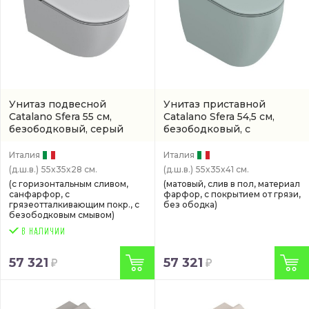
Унитаз подвесной
Унитаз приставной
Catalano Sfera 55 см,
Catalano Sfera 54,5 см,
безободковый, серый
безободковый, с
матовый
(0511550023)
покрытием twinglaze+
(0514550028)
Италия
Италия
(д.ш.в.)
55x35x28 см.
(д.ш.в.)
55x35x41 см.
(с горизонтальным сливом,
(матовый, слив в пол, материал
санфарфор, с
фарфор, с покрытием от грязи,
грязеотталкивающим покр., с
без ободка)
безободковым смывом)
57 321
57 321