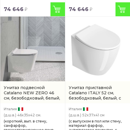
74 646
74 646
Унитаз подвесной
Унитаз приставной
Catalano NEW ZERO 46
Catalano ITALY 52 см,
см, безободковый, белый,
безободковый, белый, с
с покрытием titanglaze
покрытием titanglaze
(0111460001 / 1VSZ46R00)
(артикул 0712520001 /
Италия
Италия
1VP52RIT00)
(д.ш.в.)
46x35x42 см.
(д.ш.в.)
52x37x41 см
(короткий, вып. в стену,
(с выпуском в пол или стену,
санфарфор,
материал фарфор,
грязеотталкивающее покр.,
антигрязевое покрытие, с