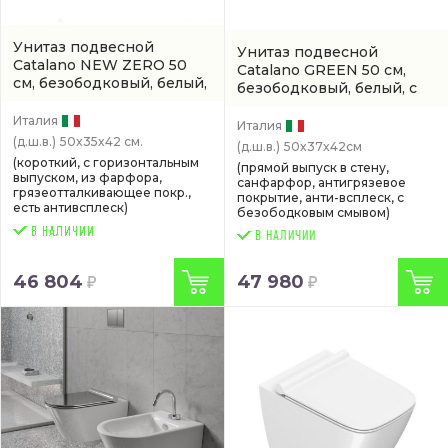
Унитаз подвесной
Унитаз подвесной
Catalano NEW ZERO 50
Catalano GREEN 50 см,
см, безободковый, белый,
безободковый, белый, с
с покрытием titanglaze
покрытием titanglaze
(0111500001 / 1VSZ50R00)
Италия
(0411500001 /
Италия
1VS50RGR00)
(д.ш.в.)
50x35x42 см.
(д.ш.в.)
50x37x42см
(короткий, с горизонтальным
(прямой выпуск в стену,
выпуском, из фарфора,
санфарфор, антигрязевое
грязеотталкивающее покр.,
покрытие, анти-всплеск, с
есть антивсплеск)
безободковым смывом)
В НАЛИЧИИ
46 804
47 980