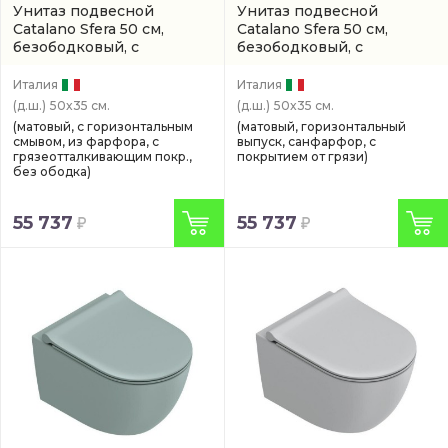
Унитаз подвесной
Унитаз подвесной
Catalano Sfera 50 см,
Catalano Sfera 50 см,
безободковый, с
безободковый, с
покрытием twinglaze+
покрытием twinglaze+
(артикул 0511500031)
(0511500032)
Италия
Италия
(д.ш.)
50x35 см.
(д.ш.)
50x35 см.
(матовый, с горизонтальным
(матовый, горизонтальный
смывом, из фарфора, с
выпуск, санфарфор, с
грязеотталкивающим покр.,
покрытием от грязи)
без ободка)
55 737
55 737