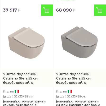
37 917
68 090
Унитаз подвесной
Унитаз подвесной
Catalano Sfera 55 см,
Catalano Sfera 55 см,
безободковый, с
безободковый, с
покрытием twinglaze+
покрытием twinglaze+
(артикул 0511550031)
(0511550032)
Италия
Италия
(д.ш.в.)
55x35x28 см.
(д.ш.в.)
55x35x28см.
(матовый, с горизонтальным
(матовый, с горизонтальным
сливом, санфарфор, с
смывом, материал фарфор, с