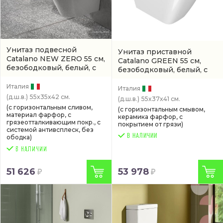
Унитаз подвесной
Унитаз приставной
Catalano NEW ZERO 55 см,
Catalano GREEN 55 см,
безободковый, белый, с
безободковый, белый, с
покрытием titanglaze
покрытием titanglaze
(арт.
(0111550001 / 1VS55NR00)
Италия
0412350001 /
Италия
1VP55RGR00)
(д.ш.в.)
55x35x42 см.
(д.ш.в.)
55x37x41 см.
(с горизонтальным сливом,
(с горизонтальным смывом,
материал фарфор, с
керамика фарфор, с
грязеотталкивающим покр., с
покрытием от грязи)
системой антивсплеск, без
В НАЛИЧИИ
ободка)
51 626
53 978