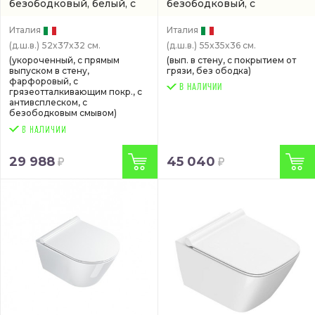
безободковый, белый, с
безободковый, с
покрытием titanglaze
покрытием titanglaze
(0711520001 / 1VS52RIT00)
(артикул 0511550001)
Италия
Италия
(д.ш.в.)
52x37x32 см.
(д.ш.в.)
55x35x36 см.
(укороченный, с прямым
(вып. в стену, с покрытием от
выпуском в стену,
грязи, без ободка)
фарфоровый, с
В НАЛИЧИИ
грязеотталкивающим покр., с
антивсплеском, с
безободковым смывом)
29 988
45 040