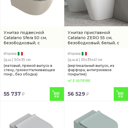
Унитаз подвесной
Унитаз приставной
Catalano Sfera 50 см,
Catalano ZERO 55 см,
безободковый, с
безободковый, белый, с
покрытием twinglaze+
покрытием cataglaze
(0511500029)
(01145500011VP55R00)
Италия
Италия
(д.ш.)
50x35 см.
(д.ш.в.)
55x35x41 см
(матовый, прямой выпуск в
(вертикальный выпуск, из
стену, грязеотталкивающее
фарфора, антигрязевое
покр., без ободка)
покрытие)
В НАЛИЧИИ
55 737
56 529