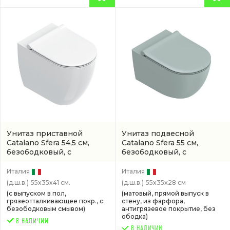
Унитаз приставной
Унитаз подвесной
Catalano Sfera 54,5 см,
Catalano Sfera 55 см,
безободковый, с
безободковый, с
покрытием cataglaze
покрытием twinglaze+
(0514550001)
(0511550028)
Италия
Италия
(д.ш.в.)
55x35x41 см.
(д.ш.в.)
55x35x28 см
(с выпуском в пол,
(матовый, прямой выпуск в
грязеотталкивающее покр., с
стену, из фарфора,
безободковым смывом)
антигрязевое покрытие, без
ободка)
В НАЛИЧИИ