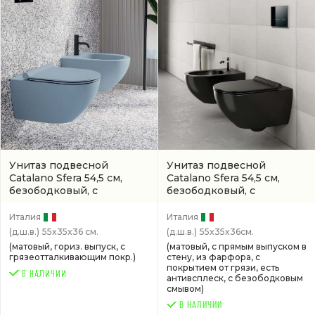
Унитаз подвесной
Унитаз подвесной
Catalano Sfera 54,5 см,
Catalano Sfera 54,5 см,
безободковый, с
безободковый, с
покрытием
(1VSF54RCS)
покрытием titanglaze
(1VSF54RNS)
Италия
Италия
(д.ш.в.)
55x35x36 см.
(д.ш.в.)
55x35x36см.
(матовый, гориз. выпуск, с
(матовый, с прямым выпуском в
грязеотталкивающим покр.)
стену, из фарфора, с
покрытием от грязи, есть
антивсплеск, с безободковым
смывом)
В НАЛИЧИИ