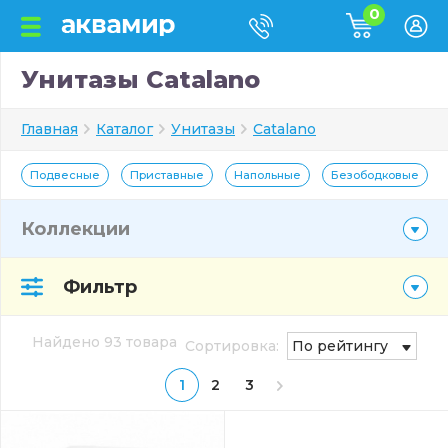
0
Унитазы Catalano
Главная
Каталог
Унитазы
Catalano
Подвесные
Приставные
Напольные
Безободковые
Коллекции
Фильтр
Найдено 93 товара
Сортировка:
По рейтингу
1
2
3