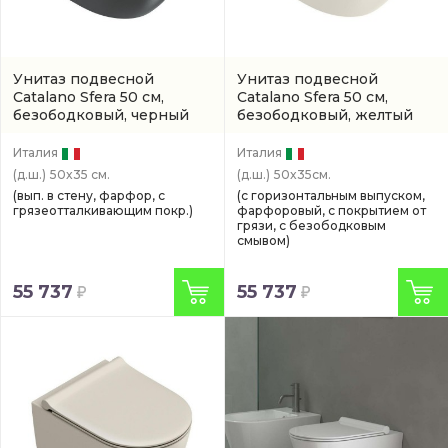
Унитаз подвесной
Унитаз подвесной
Catalano Sfera 50 см,
Catalano Sfera 50 см,
безободковый, черный
безободковый, желтый
матовый
(0511500022)
матовый
(артикул
0511500030)
Италия
Италия
(д.ш.)
50x35 см.
(д.ш.)
50x35см.
(вып. в стену, фарфор, с
(с горизонтальным выпуском,
грязеотталкивающим покр.)
фарфоровый, с покрытием от
грязи, с безободковым
смывом)
55 737
55 737