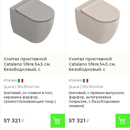
Унитаз приставной
Унитаз приставной
Catalano Sfera 54,5 см,
Catalano Sfera 54,5 см,
безободковый, с
безободковый, с
покрытием twinglaze+
покрытием
(0514550031)
(арт. 0514550032)
Италия
Италия
(д.ш.в.)
55x35x41 см.
(д.ш.в.)
55x35x41см
(матовый, со сливом в пол,
(матовый, с прямым выпуском,
керамика фарфор,
фарфор, антигрязевое
грязеотталкивающее покр.)
покрытие, с безободковым
смывом)
57 321
57 321