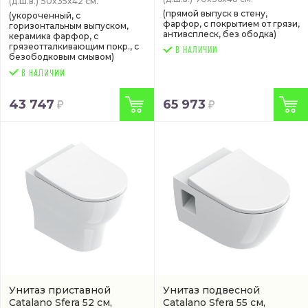
(д.ш.в.)
50x35x42 см.
(прямой выпуск в стену,
(укороченный, с
фарфор, с покрытием от грязи,
горизонтальным выпуском,
антивсплеск, без ободка)
керамика фарфор, с
грязеотталкивающим покр., с
В НАЛИЧИИ
безободковым смывом)
65 973
43 747
Унитаз приставной
Унитаз подвесной
Catalano Sfera 52 см,
Catalano Sfera 55 см,