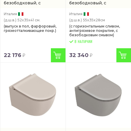
безободковый, с
безободковый, с
покрытием cataglaze
покрытием cataglaze
(0512420001)
(0511650001)
Италия
Италия
(д.ш.в.)
52x35x41 см.
(д.ш.в.)
55x35x28см
(выпуск в пол, фарфоровый,
(с горизонтальным сливом,
грязеотталкивающее покр.)
антигрязевое покрытие, с
безободковым смывом)
В НАЛИЧИИ
22 176
32 340