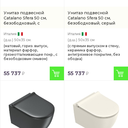
Унитаз подвесной
Унитаз подвесной
Catalano Sfera 50 см,
Catalano Sfera 50 см,
безободковый, с
безободковый, серый
покрытием twinglaze+
матовый
(арт. 0511500023)
(0511500028)
Италия
Италия
(д.ш.)
50x35 см.
(д.ш.)
50x35 см
(матовый, гориз. выпуск,
(с прямым выпуском в стену,
материал фарфор,
керамика фарфор,
грязеотталкивающее покр., с
антигрязевое покрытие, без
безободковым смывом)
ободка)
55 737
55 737