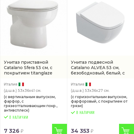
Унитаз приставной
Унитаз подвесной
Catalano Sfera 53 см, с
Catalano ALVEA 53 см,
покрытием titanglaze
безободковый, белый, с
(1VAS5300)
покрытием cataglaze
(0611530001)
Италия
Италия
(д.ш.в.)
53x36x41 см.
(д.ш.в.)
53x36x27 см.
(с вертикальным выпуском,
(с горизонтальным выпуском,
фарфор, с
фарфоровый, с покрытием от
грязеотталкивающим покр.,
грязи)
антивсплеск)
В НАЛИЧИИ
7 326
34 353