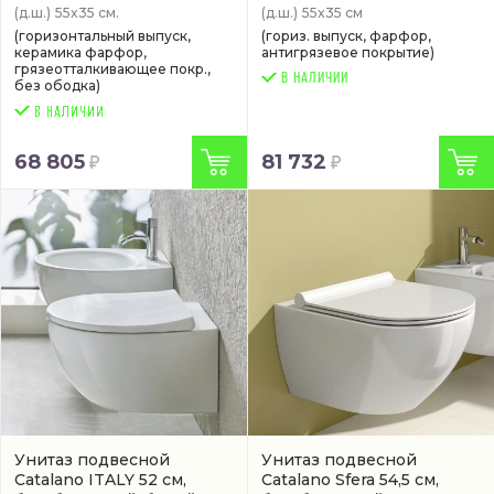
(д.ш.)
55x35 см.
(д.ш.)
55x35 см
(горизонтальный выпуск,
(гориз. выпуск, фарфор,
керамика фарфор,
антигрязевое покрытие)
грязеотталкивающее покр.,
В НАЛИЧИИ
без ободка)
68 805
81 732
Унитаз подвесной
Унитаз подвесной
Catalano ITALY 52 см,
Catalano Sfera 54,5 см,