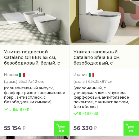
Унитаз подвесной
Унитаз напольный
Catalano GREEN 55 см,
Catalano Sfera 63 см,
безободковый, белый, с
безободковый, с
покрытием titanglaze
покрытием titanglaze
(артикул 0411550001 /
(0515630001 / 1MPSFR00)
Италия
Италия
1VS55RGR00)
(д.ш.в.)
55x37x42 см.
(д.ш.в.)
63x35x87 см
(горизонтальный выпуск,
(укороченный, с
фарфор, грязеотталкивающее
универсальным выпуском,
покр., антивсплеск, с
фарфоровый, антигрязевое
безободковым смывом)
покрытие, с антивсплеском,
без ободка)
В НАЛИЧИИ
55 154
56 330