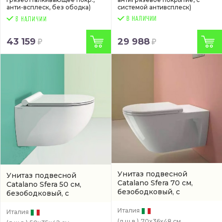
анти-всплеск, без ободка)
системой антивсплеск)
В НАЛИЧИИ
43 159
29 988
Унитаз подвесной
Унитаз подвесной
Catalano Sfera 70 см,
Catalano Sfera 50 см,
безободковый, с
безободковый, с
покрытием titanglaze
покрытием titanglaze
(арт.
(0911700001 / 1VSHNR00)
0511500001)
Италия
Италия
(д.ш.в.)
70x36x48 см.