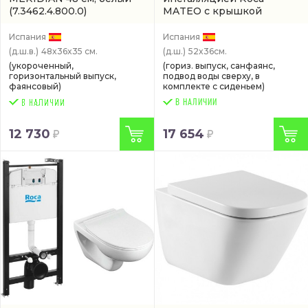
(7.3462.4.800.0)
MATEO с крышкой
микролифт, 52 см, белый
(893100010)
Испания
Испания
(д.ш.в.)
48x36x35 см.
(д.ш.)
52x36см.
(укороченный,
(гориз. выпуск, санфаянс,
горизонтальный выпуск,
подвод воды сверху, в
фаянсовый)
комплекте с сиденьем)
В НАЛИЧИИ
12 730
17 654