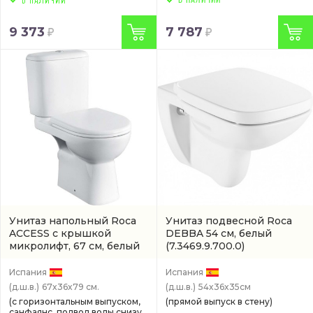
В НАЛИЧИИ
9 373
7 787
Унитаз напольный Roca
Унитаз подвесной Roca
ACCESS с крышкой
DEBBA 54 см, белый
микролифт, 67 см, белый
(7.3469.9.700.0)
(34P23800Y)
Испания
Испания
(д.ш.в.)
67x36x79 см.
(д.ш.в.)
54x36x35см
(с горизонтальным выпуском,
(прямой выпуск в стену)
санфаянс, подвод воды снизу,