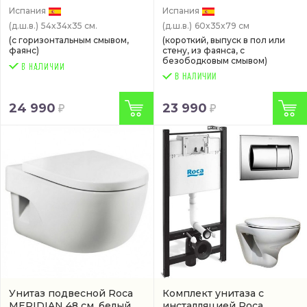
Испания
Испания
(д.ш.в.)
54x34x35 см.
(д.ш.в.)
60x35x79 см
(с горизонтальным смывом,
(короткий, выпуск в пол или
фаянс)
стену, из фаянса, с
безободковым смывом)
В НАЛИЧИИ
24 990
23 990
Унитаз подвесной Roca
Комплект унитаза с
MERIDIAN 48 см, белый
инсталляцией Roca