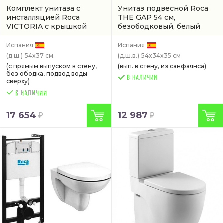
Комплект унитаза с
Унитаз подвесной Roca
инсталляцией Roca
THE GAP 54 см,
VICTORIA с крышкой
безободковый, белый
микролифт, 54 см,
(артикул 7.3464.7.L00.0)
безободковый, белый
Испания
Испания
(893105010)
(д.ш.)
54x37 см.
(д.ш.в.)
54x34x35 см
(с прямым выпуском в стену,
(вып. в стену, из санфаянса)
без ободка, подвод воды
В НАЛИЧИИ
сверху)
17 654
12 987