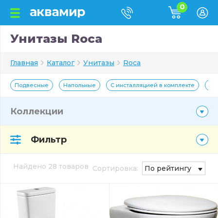
0
Унитазы Roca
Главная
Каталог
Унитазы
Roca
Подвесные
Напольные
С инсталляцией в комплекте
Бе
Коллекции
Фильтр
Найдено 28 товаров
Сортировка:
По рейтингу