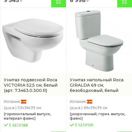
9 545
6 998
Унитаз подвесной Roca
Унитаз напольный Roca
VICTORIA 52,5 см, белый
GIRALDA 69 см,
(арт. 7.3463.0.300.R)
безободковый, белый
(7.3424.6.600.0)
Испания
Испания
(д.ш.в.)
53x36x39 см.
(д.ш.в.)
69x39x39 см
(горизонтальный выпуск,
(укороченный, гориз. выпуск,
материал фаянс)
фаянс)
В НАЛИЧИИ