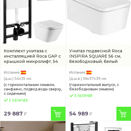
Комплект унитаза с
Унитаз подвесной Roca
инсталляцией Roca GAP с
INSPIRA SQUARE 56 см,
крышкой микролифт, 54
безободковый, белый
см, безободковый, белый
(7.3465.3.700.0)
(артикул 893104100)
Испания
Испания
(д.ш.)
54x35 см.
(д.ш.в.)
56x37x39 см.
(с горизонтальным смывом,
(горизонтальный выпуск, с
санфаянс, подвод воды сверху,
безободковым смывом)
с сиденьем)
В НАЛИЧИИ
29 887
54 989