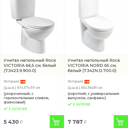
Унитаз напольный Roca
Унитаз напольный Roca
VICTORIA 66,5 см, белый
VICTORIA NORD 65 см,
(7.3423.9.900.0)
белый
(7.342N.D.700.0)
Испания
Испания
(д.ш.в.)
67x37x39 см.
(д.ш.в.)
65x36x81 см
(укороченный, с
(короткий, с универсальным
горизонтальным сливом,
выпуском, санфаянс)
фаянсовый)
В НАЛИЧИИ
5 430
7 787