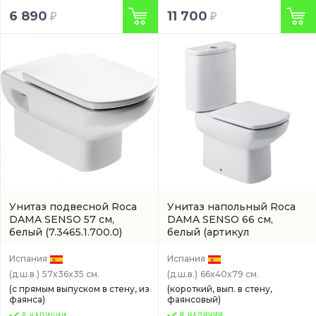
6 890
11 700
Унитаз подвесной Roca
Унитаз напольный Roca
DAMA SENSO 57 см,
DAMA SENSO 66 см,
белый
(7.3465.1.700.0)
белый
(артикул
7.3425.1.700.0)
Испания
Испания
(д.ш.в.)
57x36x35 см.
(д.ш.в.)
66x40x79 см.
(с прямым выпуском в стену, из
(короткий, вып. в стену,
фаянса)
фаянсовый)