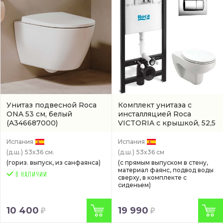
Унитаз подвесной Roca
Комплект унитаза с
ONA 53 см, белый
инсталляцией Roca
(A346687000)
VICTORIA с крышкой, 52,5
см, белый
(арт.
893100000)
Испания
Испания
(д.ш.)
53x36 см.
(д.ш.)
53x36 см
(гориз. выпуск, из санфаянса)
(с прямым выпуском в стену,
материал фаянс, подвод воды
сверху, в комплекте с
сиденьем)
10 400
19 990