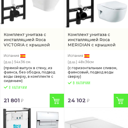
Комплект унитаза с
Комплект унитаза с
инсталляцией Roca
инсталляцией Roca
VICTORIA с крышкой
MERIDIAN с крышкой
микролифт, 54 см,
микролифт, 48 см, белый
безободковый, белый
(893104110)
Испания
Испания
(893105000)
(д.ш.)
54x36 см.
(д.ш.)
48x36см
(прямой выпуск в стену, из
(с горизонтальным сливом,
фаянса, без ободка, подвод
фаянсовый, подвод воды
воды сверху, в комплекте с
сверху)
сиденьем)
В НАЛИЧИИ
21 801
24 102