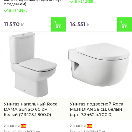
В НАЛИЧИИ
с сиденьем)
11 570
14 551
Унитаз напольный Roca
Унитаз подвесной Roca
DAMA SENSO 60 см,
MERIDIAN 56 см, белый
белый
(7.3425.1.800.0)
(арт. 7.3462.4.700.0)
Испания
Испания
(д.ш.в.)
60x41x39 см.
(д.ш.в.)
56x36x33 см.