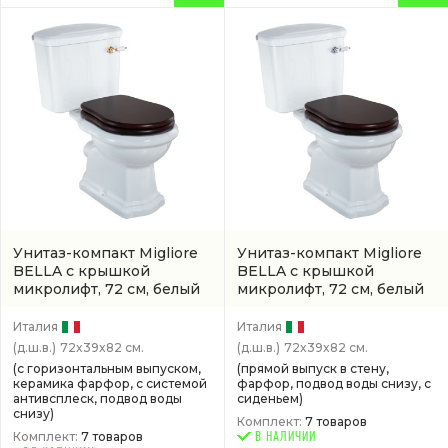
Унитаз-компакт Migliore
Унитаз-компакт Migliore
BELLA с крышкой
BELLA с крышкой
микролифт, 72 см, белый
микролифт, 72 см, белый
Италия
Италия
(д.ш.в.)
72x39x82 см.
(д.ш.в.)
72x39x82 см.
(с горизонтальным выпуском,
(прямой выпуск в стену,
керамика фарфор, с системой
фарфор, подвод воды снизу, с
антивсплеск, подвод воды
сиденьем)
снизу)
Комплект:
7 товаров
Комплект:
7 товаров
В НАЛИЧИИ