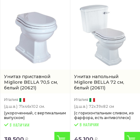
Унитаз приставной
Унитаз напольный
Migliore BELLA 70,5 см,
Migliore BELLA 72 см,
белый
(20621)
белый
(20611)
Италия
Италия
(д.ш.в.)
71x46x102 см.
(д.ш.в.)
72x39x82 см
(укороченный, с вертикальным
(с горизонтальным сливом, из
выпуском)
фарфора, есть антивсплеск)
В НАЛИЧИИ
38 500
45 100