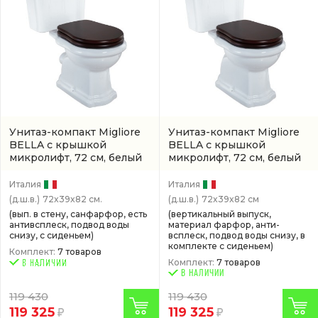
Унитаз-компакт Migliore
Унитаз-компакт Migliore
BELLA с крышкой
BELLA с крышкой
микролифт, 72 см, белый
микролифт, 72 см, белый
Италия
Италия
(д.ш.в.)
72x39x82 см.
(д.ш.в.)
72x39x82 см
(вып. в стену, санфарфор, есть
(вертикальный выпуск,
антивсплеск, подвод воды
материал фарфор, анти-
снизу, с сиденьем)
всплеск, подвод воды снизу, в
комплекте с сиденьем)
Комплект:
7 товаров
Комплект:
7 товаров
В НАЛИЧИИ
119 430
119 430
119 325
119 325