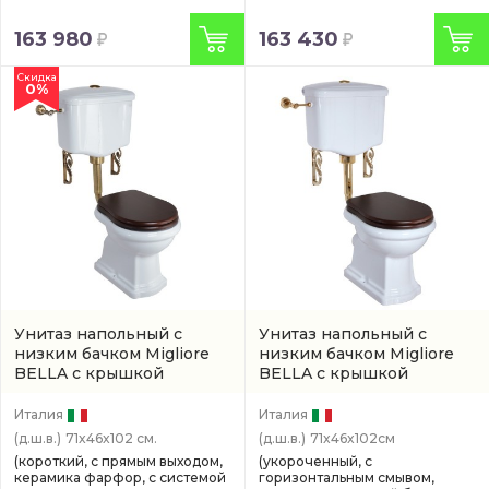
163 980
163 430
Скидка
0%
Унитаз напольный с
Унитаз напольный с
низким бачком Migliore
низким бачком Migliore
BELLA с крышкой
BELLA с крышкой
микролифт, 70,5 см, белый
микролифт, 70,5 см, белый
Италия
Италия
(д.ш.в.)
71x46x102 см.
(д.ш.в.)
71x46x102см
(короткий, с прямым выходом,
(укороченный, с
керамика фарфор, с системой
горизонтальным смывом,