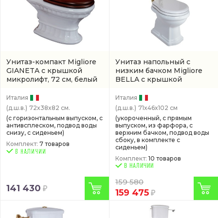
Унитаз-компакт Migliore
Унитаз напольный с
GIANETA с крышкой
низким бачком Migliore
микролифт, 72 см, белый
BELLA с крышкой
микролифт, 70,5 см, белый
Италия
Италия
(д.ш.в.)
72x38x82 см.
(д.ш.в.)
71x46x102 см
(с горизонтальным выпуском, с
(укороченный, с прямым
антивсплеском, подвод воды
выпуском, из фарфора, с
снизу, с сиденьем)
верхним бачком, подвод воды
сбоку, в комплекте с
Комплект:
7 товаров
сиденьем)
Комплект:
10 товаров
В НАЛИЧИИ
159 580
141 430
159 475