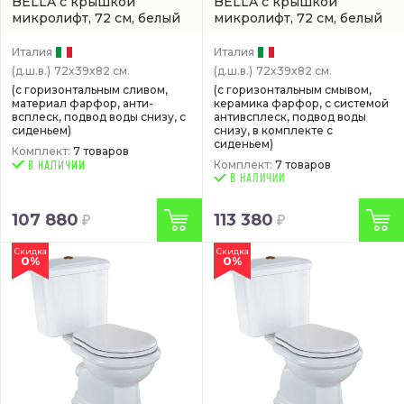
BELLA с крышкой
BELLA с крышкой
микролифт, 72 см, белый
микролифт, 72 см, белый
Италия
Италия
(д.ш.в.)
72x39x82 см.
(д.ш.в.)
72x39x82 см.
(с горизонтальным сливом,
(с горизонтальным смывом,
материал фарфор, анти-
керамика фарфор, с системой
всплеск, подвод воды снизу, с
антивсплеск, подвод воды
сиденьем)
снизу, в комплекте с
сиденьем)
Комплект:
7 товаров
Комплект:
7 товаров
В НАЛИЧИИ
107 880
113 380
Скидка
Скидка
0%
0%