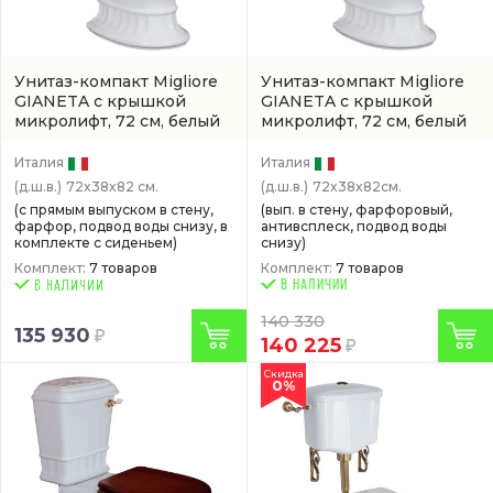
Унитаз-компакт Migliore
Унитаз-компакт Migliore
GIANETA с крышкой
GIANETA с крышкой
микролифт, 72 см, белый
микролифт, 72 см, белый
Италия
Италия
(д.ш.в.)
72x38x82 см.
(д.ш.в.)
72x38x82см.
(с прямым выпуском в стену,
(вып. в стену, фарфоровый,
фарфор, подвод воды снизу, в
антивсплеск, подвод воды
комплекте с сиденьем)
снизу)
Комплект:
7 товаров
Комплект:
7 товаров
В НАЛИЧИИ
140 330
135 930
140 225
Скидка
0%