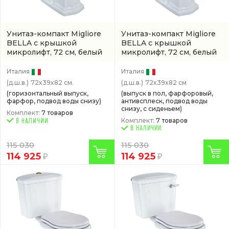
Унитаз-компакт Migliore
Унитаз-компакт Migliore
BELLA с крышкой
BELLA с крышкой
микролифт, 72 см, белый
микролифт, 72 см, белый
Италия
Италия
(д.ш.в.)
72x39x82 см.
(д.ш.в.)
72x39x82 см
(горизонтальный выпуск,
(выпуск в пол, фарфоровый,
фарфор, подвод воды снизу)
антивсплеск, подвод воды
снизу, с сиденьем)
Комплект:
7 товаров
Комплект:
7 товаров
В НАЛИЧИИ
115 030
115 030
114 925
114 925