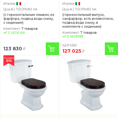
Италия
Италия
(д.ш.в.)
72x39x82 см.
(д.ш.в.)
72x39x82 см.
(с горизонтальным смывом, из
(горизонтальный выпуск,
фарфора, подвод воды снизу,
санфарфор, есть антивсплеск,
с сиденьем)
подвод воды снизу, в
комплекте с сиденьем)
Комплект:
7 товаров
Комплект:
7 товаров
В НАЛИЧИИ
127 130
123 830
127 025
Скидка
0%