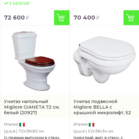
72 600
70 400
Унитаз напольный
Унитаз подвесной
Migliore GIANETA 72 см,
Migliore BELLA с
белый
(20927)
крышкой микролифт, 52
см, белый
Италия
Италия
(д.ш.в.)
72x38x82 см.
(д.ш.в.)
52x38x34 см.
(с прямым выпуском в стену,
(короткий, вып. в стену, с