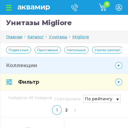
0
Унитазы Migliore
Главная
Каталог
Унитазы
Migliore
Подвесные
Приставные
Напольные
Унитаз компакт
Коллекции
Фильтр
Найдено 45 товаров
Сортировка:
По рейтингу
1
2