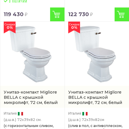
119 430
122 730
Скидка
Скидка
0%
0%
Унитаз-компакт Migliore
Унитаз-компакт Migliore
BELLA с крышкой
BELLA с крышкой
микролифт, 72 см, белый
микролифт, 72 см, белый
Италия
Италия
(д.ш.в.)
72x39x82 см.
(д.ш.в.)
72x39x82см
(с горизонтальным сливом,
(слив в пол, с антивсплеском,