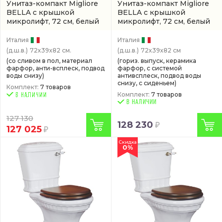
Унитаз-компакт Migliore
Унитаз-компакт Migliore
BELLA с крышкой
BELLA с крышкой
микролифт, 72 см, белый
микролифт, 72 см, белый
Италия
Италия
(д.ш.в.)
72x39x82 см.
(д.ш.в.)
72x39x82 см
(со сливом в пол, материал
(гориз. выпуск, керамика
фарфор, анти-всплеск, подвод
фарфор, с системой
воды снизу)
антивсплеск, подвод воды
снизу, с сиденьем)
Комплект:
7 товаров
Комплект:
7 товаров
В НАЛИЧИИ
127 130
128 230
127 025
Скидка
0%