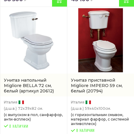
Унитаз напольный
Унитаз приставной
Migliore BELLA 72 см,
Migliore IMPERO 59 см,
белый
(артикул 20612)
белый
(20794)
Италия
Италия
(д.ш.в.)
72x39x82 см.
(д.ш.в.)
59x40x100см.
(с выпуском в пол, санфарфор,
(с горизонтальным смывом,
анти-всплеск)
материал фарфор, с системой
антивсплеск)
В НАЛИЧИИ