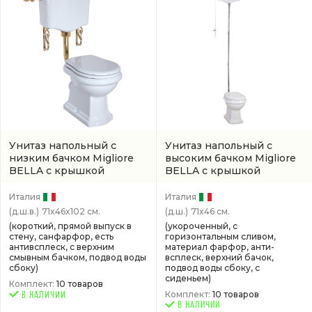
Унитаз напольный с
Унитаз напольный с
низким бачком Migliore
высоким бачком Migliore
BELLA с крышкой
BELLA с крышкой
микролифт, 70,5 см, белый
микролифт, 70,5 см, белый
Италия
Италия
(д.ш.в.)
71x46x102 см.
(д.ш.)
71x46 см.
(короткий, прямой выпуск в
(укороченный, с
стену, санфарфор, есть
горизонтальным сливом,
антивсплеск, с верхним
материал фарфор, анти-
смывным бачком, подвод воды
всплеск, верхний бачок,
сбоку)
подвод воды сбоку, с
сиденьем)
Комплект:
10 товаров
Комплект:
10 товаров
В НАЛИЧИИ