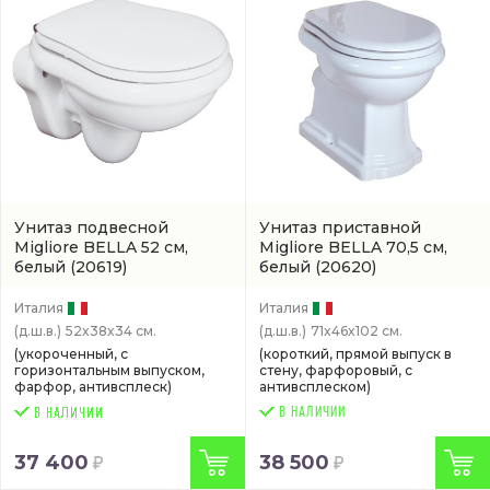
Унитаз подвесной
Унитаз приставной
Migliore BELLA 52 см,
Migliore BELLA 70,5 см,
белый
(20619)
белый
(20620)
Италия
Италия
(д.ш.в.)
52x38x34 см.
(д.ш.в.)
71x46x102 см.
(укороченный, с
(короткий, прямой выпуск в
горизонтальным выпуском,
стену, фарфоровый, с
фарфор, антивсплеск)
антивсплеском)
В НАЛИЧИИ
37 400
38 500