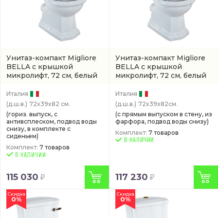
Унитаз-компакт Migliore
Унитаз-компакт Migliore
BELLA с крышкой
BELLA с крышкой
микролифт, 72 см, белый
микролифт, 72 см, белый
Италия
Италия
(д.ш.в.)
72x39x82 см.
(д.ш.в.)
72x39x82см.
(гориз. выпуск, с
(с прямым выпуском в стену, из
антивсплеском, подвод воды
фарфора, подвод воды снизу)
снизу, в комплекте с
Комплект:
7 товаров
сиденьем)
В НАЛИЧИИ
Комплект:
7 товаров
115 030
117 230
Скидка
Скидка
0%
0%