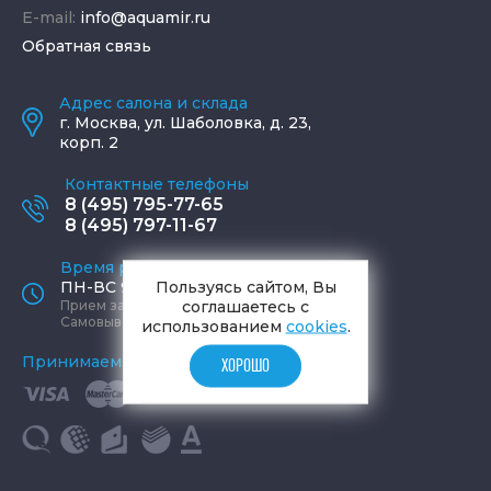
E-mail:
info@aquamir.ru
Обратная связь
Адрес салона и склада
г.
Москва
,
ул. Шаболовка, д. 23,
корп. 2
Контактные телефоны
8 (495) 795-77-65
8 (495) 797-11-67
Время работы офиса
Пользуясь сайтом, Вы
ПН-ВС 9:00 - 19:00
соглашаетесь с
Прием заказов круглосуточно
Самовывоз ПН-СБ 9-19, ВС 12-17
использованием
cookies
.
Принимаем к оплате
ХОРОШО