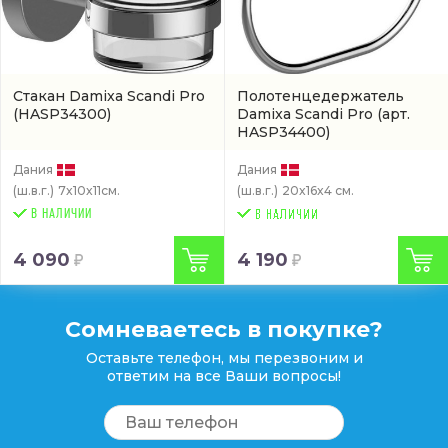
Стакан Damixa Scandi Pro
Полотенцедержатель
(HASP34300)
Damixa Scandi Pro
(арт.
HASP34400)
Дания
Дания
(ш.в.г.)
7x10x11см.
(ш.в.г.)
20x16x4 см.
В НАЛИЧИИ
4 090
4 190
Сомневаетесь в покупке?
Оставьте телефон, мы перезвоним и
ответим на все Ваши вопросы!