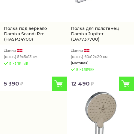
Полка под зеркало
Полка для полотенец
Damixa Scandi Pro
Damixa Jupiter
(HASP34700)
(DA7737700)
Дания
Дания
(ш.в.г.)
59x5x13 см.
(ш.в.г.)
60x12x20 см.
(матовая)
В НАЛИЧИИ
5 390
12 490