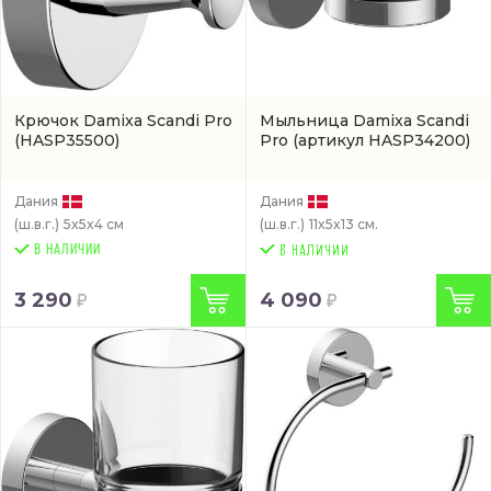
Крючок Damixa Scandi Pro
Мыльница Damixa Scandi
(HASP35500)
Pro
(артикул HASP34200)
Дания
Дания
(ш.в.г.)
5x5x4 см
(ш.в.г.)
11x5x13 см.
В НАЛИЧИИ
3 290
4 090