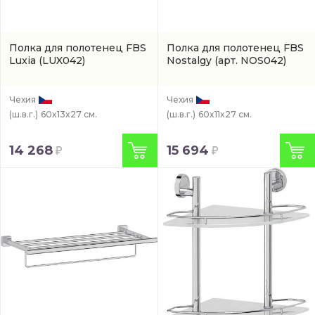
Полка для полотенец FBS
Полка для полотенец FBS
Luxia
(LUX042)
Nostalgy
(арт. NOS042)
Чехия
Чехия
(ш.в.г.)
60x13x27 см.
(ш.в.г.)
60x11x27 см.
14 268
15 694