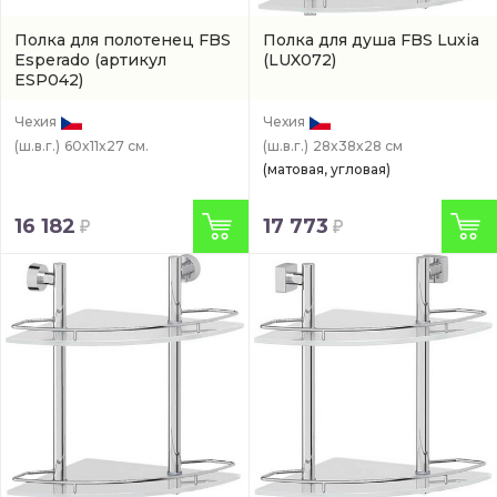
Полка для полотенец FBS
Полка для душа FBS Luxia
Esperado
(артикул
(LUX072)
ESP042)
Чехия
Чехия
(ш.в.г.)
60x11x27 см.
(ш.в.г.)
28x38x28 см
(матовая, угловая)
16 182
17 773