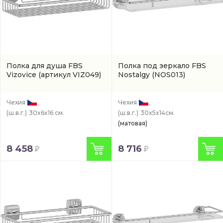
Полка для душа FBS
Полка под зеркало FBS
Vizovice
(артикул VIZ049)
Nostalgy
(NOS013)
Чехия
Чехия
(ш.в.г.)
30x6x16 см.
(ш.в.г.)
30x5x14см.
(матовая)
8 458
8 716