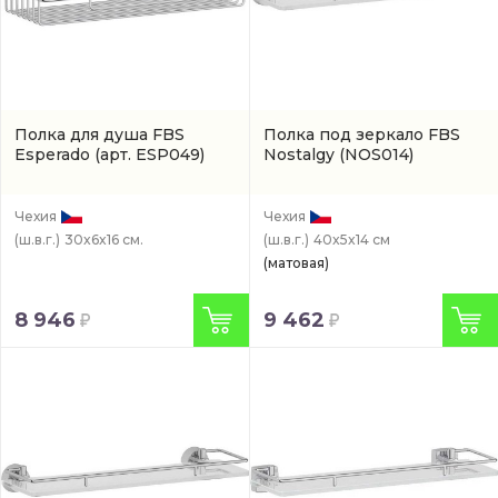
Полка для душа FBS
Полка под зеркало FBS
Esperado
(арт. ESP049)
Nostalgy
(NOS014)
Чехия
Чехия
(ш.в.г.)
30x6x16 см.
(ш.в.г.)
40x5x14 см
(матовая)
8 946
9 462