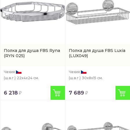
Полкa для душа FBS Ryna
Полка для душа FBS Luxia
(RYN 025)
(LUX049)
Чехия
Чехия
(ш.в.г.)
22x4x24 см.
(ш.в.г.)
30x8x15 см.
6 218
7 689