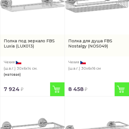
Полка под зеркало FBS
Полка для душа FBS
Luxia
(LUX013)
Nostalgy
(NOS049)
Чехия
Чехия
(ш.в.г.)
30x6x14 см.
(ш.в.г.)
30x6x16 см
(матовая)
7 924
8 458