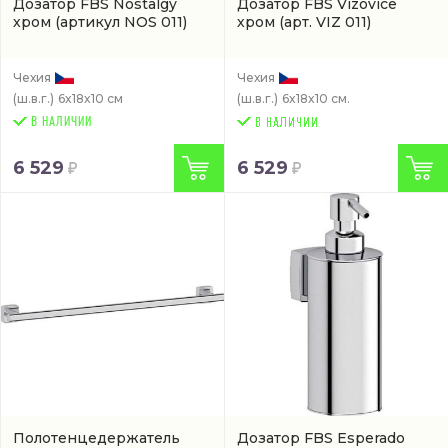
Дозатор FBS Nostalgy
Дозатор FBS Vizovice
хром
(артикул NOS 011)
хром
(арт. VIZ 011)
Чехия
Чехия
(ш.в.г.)
6x18x10 см
(ш.в.г.)
6x18x10 см.
В НАЛИЧИИ
6 529
6 529
Полотенцедержатель
Дозатор FBS Esperado