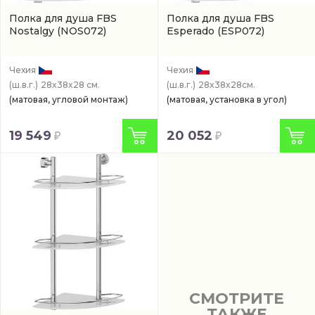
Полка для душа FBS
Полка для душа FBS
Nostalgy
(NOS072)
Esperado
(ESP072)
Чехия
Чехия
(ш.в.г.)
28x38x28 см.
(ш.в.г.)
28x38x28см.
(матовая, угловой монтаж)
(матовая, установка в угол)
19 549
20 052
СМОТРИТЕ
ТАКЖЕ