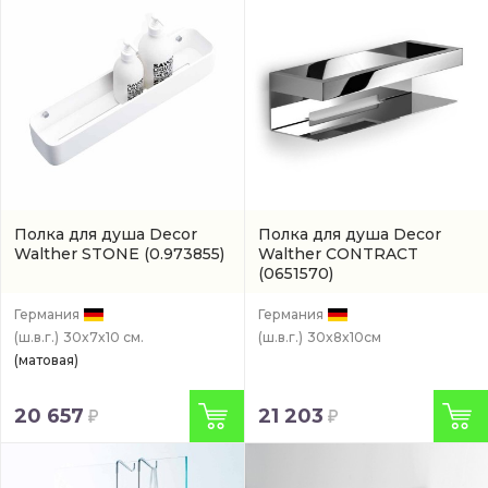
Полка для душа Decor
Полка для душа Decor
Walther STONE
(0.973855)
Walther CONTRACT
(0651570)
Германия
Германия
(ш.в.г.)
30x7x10 см.
(ш.в.г.)
30x8x10см
(матовая)
20 657
21 203