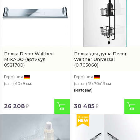
Полка Decor Walther
Полка для душа Decor
MIKADO
(артикул
Walther Universal
0521700)
(0.705060)
Германия
Германия
(ш.г.)
40x9 см.
(ш.в.г.)
15x70x13 см
(матовая)
26 208
30 485
Новинка
NEW