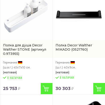
Полка для душа Decor
Полка Decor Walther
Walther STONE
(артикул
MIKADO
(0521760)
0.973955)
Германия
Германия
(ш.в.г.)
45x7x10 см.
(ш.г.)
40x9см.
(матовая)
(матовая)
В НАЛИЧИИ
25 753
30 303