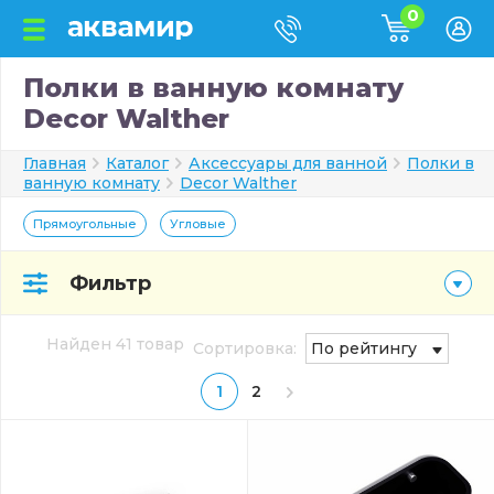
0
Полки в ванную комнату
Decor Walther
Главная
Каталог
Аксессуары для ванной
Полки в
ванную комнату
Decor Walther
Прямоугольные
Угловые
Фильтр
Найден 41 товар
Сортировка:
По рейтингу
1
2