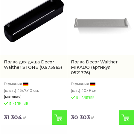
Полка для душа Decor
Полка Decor Walther
Walther STONE
(0.973965)
MIKADO
(артикул
0521776)
Германия
Германия
(ш.в.г.)
45x7x10 см.
(ш.г.)
40x9 см.
(матовая)
В НАЛИЧИИ
31 304
30 303