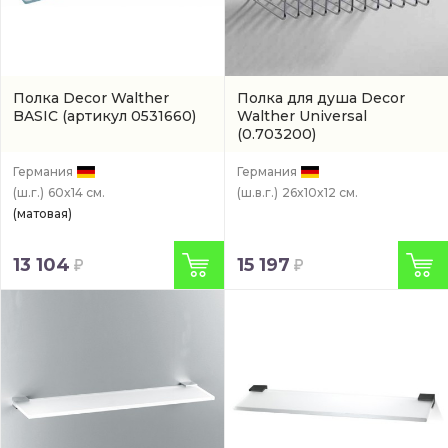
Полка Decor Walther
Полка для душа Decor
BASIC
(артикул 0531660)
Walther Universal
(0.703200)
Германия
Германия
(ш.г.)
60x14 см.
(ш.в.г.)
26x10x12 см.
(матовая)
13 104
15 197