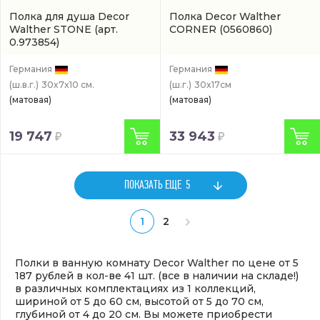
Полка для душа Decor
Полка Decor Walther
Walther STONE
(арт.
CORNER
(0560860)
0.973854)
Германия
Германия
(ш.в.г.)
30x7x10 см.
(ш.г.)
30x17см
(матовая)
(матовая)
19 747
33 943
ПОКАЗАТЬ ЕЩЕ
5
1
2
Полки в ванную комнату Decor Walther по цене от 5
187 рублей в кол-ве 41 шт. (все в наличии на складе!)
в различных комплектациях из 1 коллекций,
шириной от 5 до 60 см, высотой от 5 до 70 см,
глубиной от 4 до 20 см. Вы можете приобрести