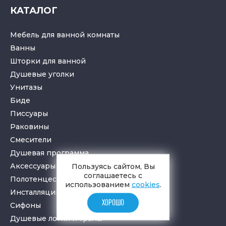
КАТАЛОГ
Мебель для ванной комнаты
Ванны
Шторки для ванной
Душевые уголки
Унитазы
Биде
Писсуары
Раковины
Смесители
Душевая программа
Аксессуары в ванную
Пользуясь сайтом, Вы
соглашаетесь с
Полотенцесушители
использованием
cookies
.
Инсталляции для санузлов
ХОРОШО
Cифоны
Душевые лотки
и
трапы