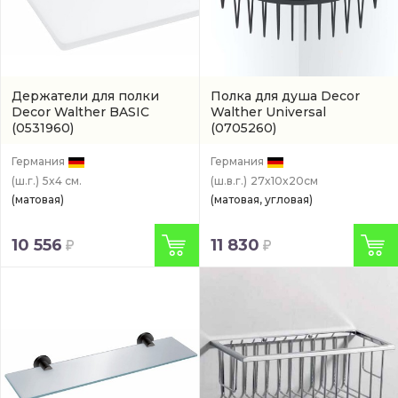
Держатели для полки
Полка для душа Decor
Decor Walther BASIC
Walther Universal
(0531960)
(0705260)
Германия
Германия
(ш.г.)
5x4 см.
(ш.в.г.)
27x10x20см
(матовая)
(матовая, угловая)
10 556
11 830