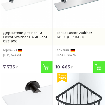
Держатели для полки
Полка Decor Walther
Decor Walther BASIC
(арт.
BASIC
(0531600)
0531900)
Германия
Германия
(ш.г.)
5x4 см.
(ш.г.)
60x14 см.
7 735
10 465
Новинка
NEW