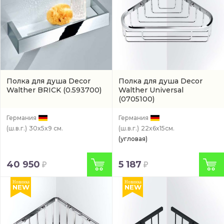
Полка для душа Decor
Полка для душа Decor
Walther BRICK
(0.593700)
Walther Universal
(0705100)
Германия
Германия
(ш.в.г.)
30x5x9 см.
(ш.в.г.)
22x6x15см.
(угловая)
40 950
5 187
Новинка
Новинка
NEW
NEW