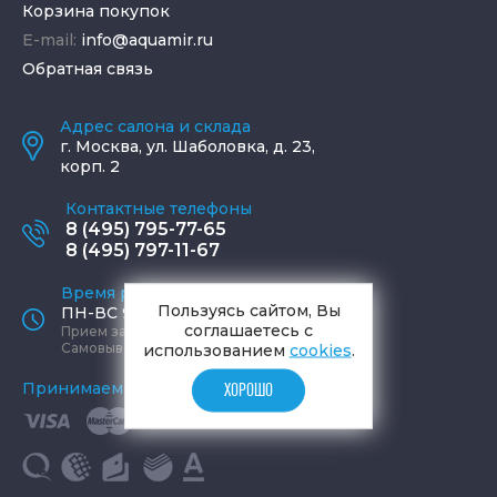
Корзина покупок
E-mail:
info@aquamir.ru
Обратная связь
Адрес салона и склада
г.
Москва
,
ул. Шаболовка, д. 23,
корп. 2
Контактные телефоны
8 (495) 795-77-65
8 (495) 797-11-67
Время работы офиса
Пользуясь сайтом, Вы
ПН-ВС 9:00 - 19:00
соглашаетесь с
Прием заказов круглосуточно
Самовывоз ПН-СБ 9-19, ВС 12-17
использованием
cookies
.
Принимаем к оплате
ХОРОШО