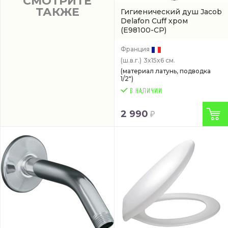
СМОТРИТЕ
ТАКЖЕ
Гигиенический душ Jacob
Delafon Cuff хром
(E98100-CP)
Франция
(ш.в.г.)
3x15x6 см.
(материал латунь, подводка
1/2")
2 990