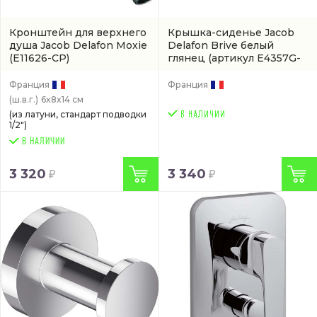
Кронштейн для верхнего
Крышка-сиденье Jacob
душа Jacob Delafon Moxie
Delafon Brive белый
(E11626-CP)
глянец
(артикул E4357G-
00)
Франция
Франция
(ш.в.г.)
6x8x14 см
(из латуни, стандарт подводки
1/2")
В НАЛИЧИИ
3 320
3 340