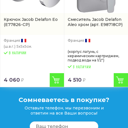
Крючок Jacob Delafon Eo
Смеситель Jacob Delafon
(E77826-CP)
Aleo хром
(арт. E98718CP)
Франция
Франция
(ш.в.г.)
5x5x5см.
(корпус латунь, с
В НАЛИЧИИ
керамическим картриджем,
подвод воды на 1/2")
4 060
4 510
Сомневаетесь в покупке?
Оставьте телефон, мы перезвоним и
ответим на все Ваши вопросы!