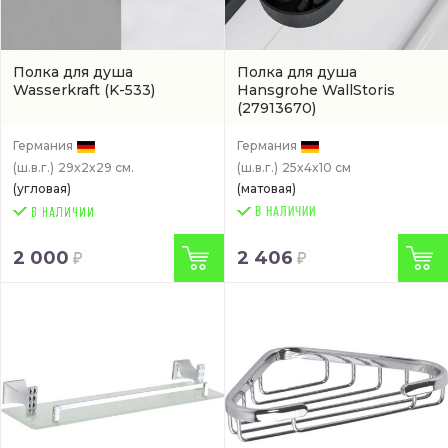
Полка для душа
Полка для душа
Wasserkraft
(K-533)
Hansgrohe WallStoris
(27913670)
Германия
Германия
(ш.в.г.)
29x2x29 см.
(ш.в.г.)
25x4x10 см
(угловая)
(матовая)
В НАЛИЧИИ
2 000
2 406