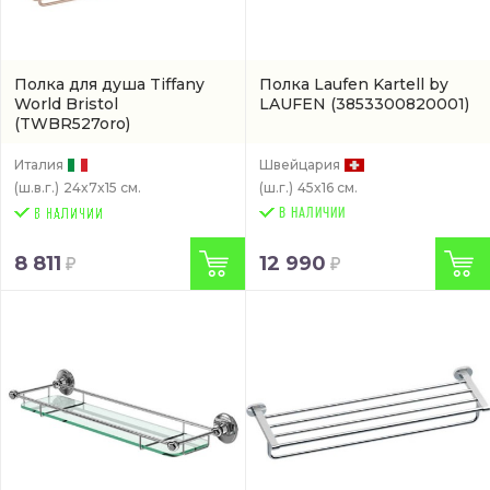
Полкa для душа Tiffany
Полка Laufen Kartell by
World Bristol
LAUFEN
(3853300820001)
(TWBR527oro)
Италия
Швейцария
(ш.в.г.)
24x7x15 см.
(ш.г.)
45x16 см.
В НАЛИЧИИ
8 811
12 990