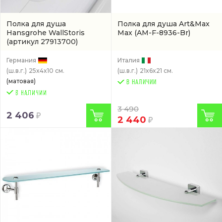
Полка для душа
Полкa для душа Art&Max
Hansgrohe WallStoris
Max
(AM-F-8936-Br)
(артикул 27913700)
Германия
Италия
(ш.в.г.)
25x4x10 см.
(ш.в.г.)
21x6x21 см.
(матовая)
В НАЛИЧИИ
3 490
2 406
2 440