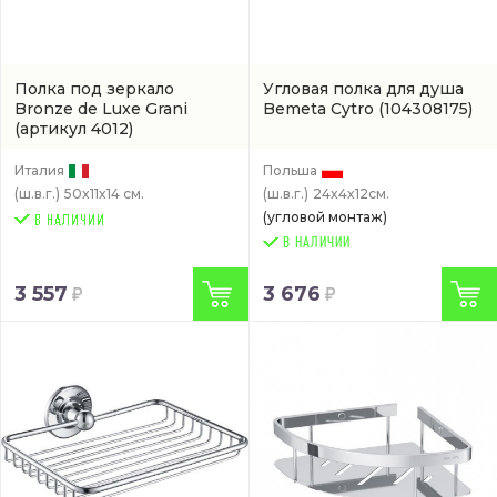
Полка под зеркало
Угловая полка для душа
Bronze de Luxe Grani
Bemeta Cytro
(104308175)
(артикул 4012)
Италия
Польша
(ш.в.г.)
50x11x14 см.
(ш.в.г.)
24x4x12см.
(угловой монтаж)
В НАЛИЧИИ
3 557
3 676