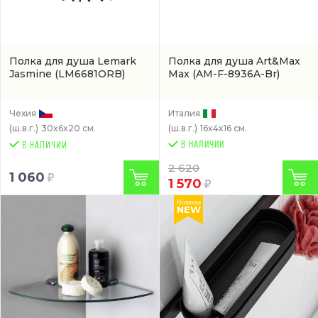
Полкa для душа Lemark
Полкa для душа Art&Max
Jasmine
(LM6681ORB)
Max
(AM-F-8936A-Br)
Чехия
Италия
(ш.в.г.)
30x6x20 см.
(ш.в.г.)
16x4x16 см.
В НАЛИЧИИ
2 620
1 060
1 570
Новинка
NEW