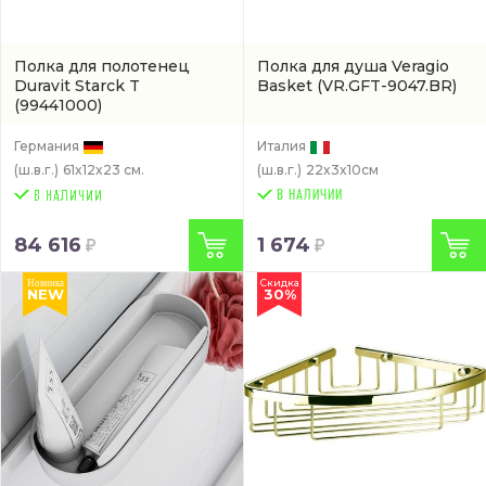
Полка для полотенец
Полкa для душа Veragio
Duravit Starck T
Basket
(VR.GFT-9047.BR)
(99441000)
Германия
Италия
(ш.в.г.)
61x12x23 см.
(ш.в.г.)
22x3x10см
В НАЛИЧИИ
84 616
1 674
Скидка
Новинка
NEW
30%