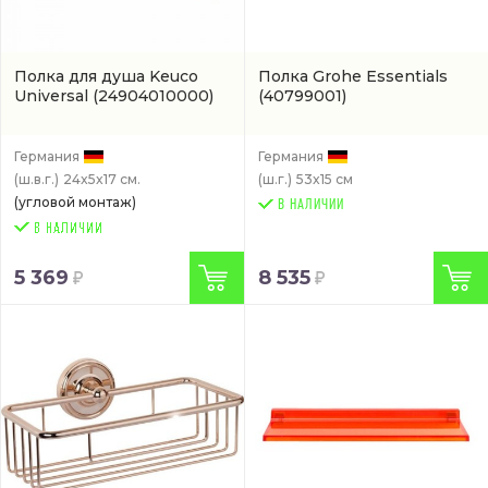
Полка для душа Keuco
Полка Grohe Essentials
Universal
(24904010000)
(40799001)
Германия
Германия
(ш.в.г.)
24x5x17 см.
(ш.г.)
53x15 см
(угловой монтаж)
В НАЛИЧИИ
5 369
8 535