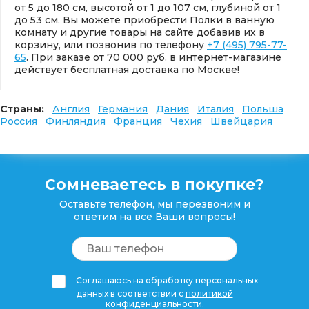
от 5 до 180 см, высотой от 1 до 107 см, глубиной от 1
до 53 см. Вы можете приобрести Полки в ванную
комнату и другие товары на сайте добавив их в
корзину, или позвонив по телефону
+7 (495) 795-77-
65
. При заказе от 70 000 руб. в интернет-магазине
действует бесплатная доставка по Москве!
Страны:
Англия
Германия
Дания
Италия
Польша
Россия
Финляндия
Франция
Чехия
Швейцария
Сомневаетесь в покупке?
Оставьте телефон, мы перезвоним и
ответим на все Ваши вопросы!
Соглашаюсь на обработку персональных
данных в соответствии с
политикой
конфиденциальности
.