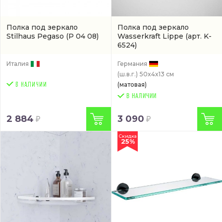
Полка под зеркало
Полка под зеркало
Stilhaus Pegaso
(P 04 08)
Wasserkraft Lippe
(арт. K-
6524)
Италия
Германия
(ш.в.г.)
50x4x13 см
(матовая)
В НАЛИЧИИ
2 884
3 090
Скидка
25%