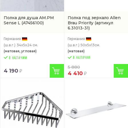
Полка для душа AM.PM
Полка под зеркало Allen
Sense L
(A7456100)
Brau Priority
(артикул
6.31013-31)
Германия
Германия
(ш.в.г.)
34x5x24 см.
(ш.в.г.)
50x5x13см.
(матовая, угловая)
(матовая)
В НАЛИЧИИ
5 880
4 190
4 410