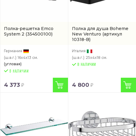
Полка-решетка Emco
Полкa для душа Boheme
System 2
(354500100)
New Venturo
(артикул
10318-B)
Германия
Италия
(ш.в.г.)
16x4x13 см.
(ш.в.г.)
25x4x18 см.
(угловая)
В НАЛИЧИИ
4 373
4 800