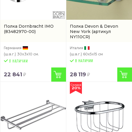
Полка Dornbracht IMO
Полка Devon & Devon
(83482970-00)
New York
(артикул
NY110CR)
Германия
Италия
(ш.в.г.)
30x3x10 см.
(ш.в.г.)
60x5x15 см
В НАЛИЧИИ
22 841
28 119
Скидка
20%