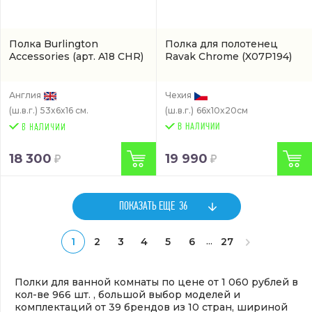
Полка Burlington
Полка для полотенец
Accessories
(арт. A18 CHR)
Ravak Chrome
(X07P194)
Англия
Чехия
(ш.в.г.)
53x6x16 см.
(ш.в.г.)
66x10x20см
В НАЛИЧИИ
18 300
19 990
ПОКАЗАТЬ ЕЩЕ
36
...
1
2
3
4
5
6
27
Полки для ванной комнаты по цене от 1 060 рублей в
кол-ве 966 шт. , большой выбор моделей и
комплектаций от 39 брендов из 10 стран, шириной