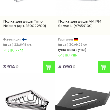
Полкa для душа Timo
Полка для душа AM.PM
Nelson
(арт. 150022/00)
Sense L
(A7454100)
Финляндия
Германия
(ш.в.г.)
22x6x18 см.
(ш.в.г.)
30x6x23 см
(установка в угол)
В НАЛИЧИИ
3 914
4 090