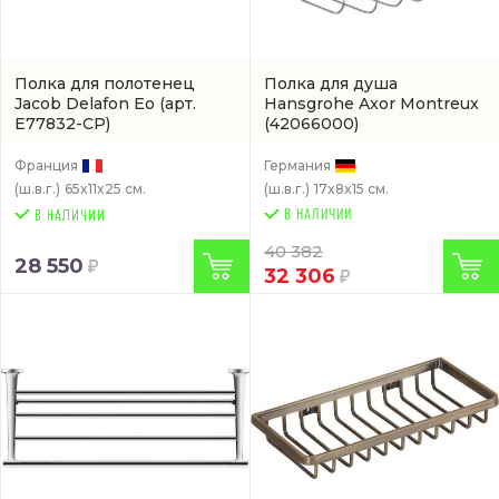
Полка для полотенец
Полка для душа
Jacob Delafon Eo
(арт.
Hansgrohe Axor Montreux
E77832-CP)
(42066000)
Франция
Германия
(ш.в.г.)
65x11x25 см.
(ш.в.г.)
17x8x15 см.
В НАЛИЧИИ
40 382
28 550
32 306