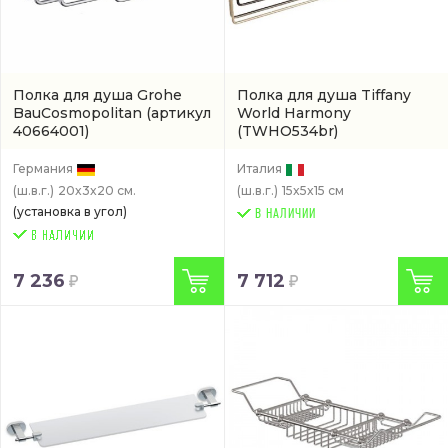
Полка для душа Grohe
Полкa для душа Tiffany
BauCosmopolitan
(артикул
World Harmony
40664001)
(TWHO534br)
Германия
Италия
(ш.в.г.)
20x3x20 см.
(ш.в.г.)
15x5x15 см
(установка в угол)
В НАЛИЧИИ
7 236
7 712