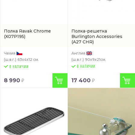
Полка Ravak Chrome
Полка-решетка
(X07P195)
Burlington Accessories
(A27 CHR)
Чехия
Англия
(ш.в.г.)
63x4x12 см.
(ш.в.г.)
90x9x21см.
В НАЛИЧИИ
8 990
17 400