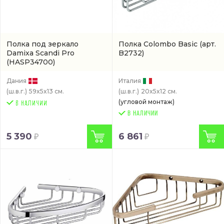
Полка под зеркало
Полка Colombo Basic
(арт.
Damixa Scandi Pro
B2732)
(HASP34700)
Дания
Италия
(ш.в.г.)
59x5x13 см.
(ш.в.г.)
20x5x12 см.
(угловой монтаж)
В НАЛИЧИИ
5 390
6 861