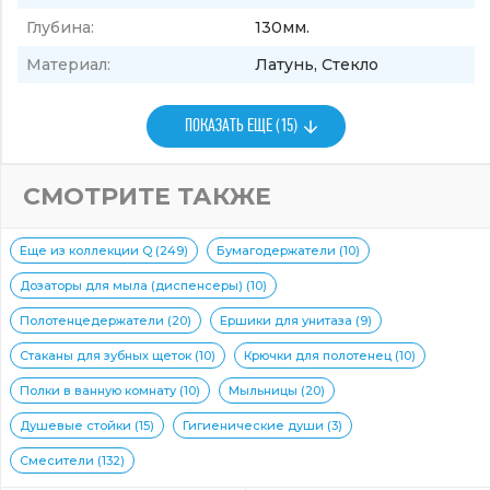
Глубина:
130мм.
Материал:
Латунь, Стекло
ПОКАЗАТЬ ЕЩЕ (15)
СМОТРИТЕ ТАКЖЕ
Еще из коллекции Q (249)
Бумагодержатели (10)
Дозаторы для мыла (диспенсеры) (10)
Полотенцедержатели (20)
Ершики для унитаза (9)
Стаканы для зубных щеток (10)
Крючки для полотенец (10)
Полки в ванную комнату (10)
Мыльницы (20)
Душевые стойки (15)
Гигиенические души (3)
Смесители (132)