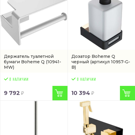
Держатель туалетной
Дозатор Boheme Q
бумаги Boheme Q
(10941-
черный
(артикул 10957-G-
MW)
B)
9 792
10 394