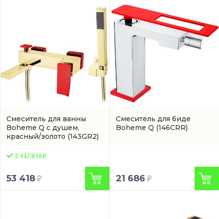
Смеситель для ванны
Смеситель для биде
Boheme Q с душем,
Boheme Q
(146CRR)
красный/золото
(143GR2)
53 418
21 686