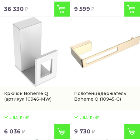
36 330
9 599
Крючок Boheme Q
Полотенцедержатель
(артикул 10946-MW)
Boheme Q
(10945-G)
6 036
9 730