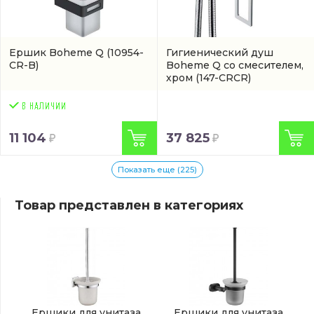
Ершик Boheme Q
(10954-
Гигиенический душ
CR-B)
Boheme Q со смесителем,
хром
(147-CRCR)
11 104
37 825
Показать еще (225)
Товар представлен в категориях
Ершики для унитаза
Ершики для унитаза