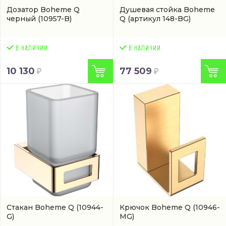
Дозатор Boheme Q
Душевая стойка Boheme
черный
(10957-B)
Q
(артикул 148-BG)
10 130
77 509
Стакан Boheme Q
(10944-
Крючок Boheme Q
(10946-
G)
MG)