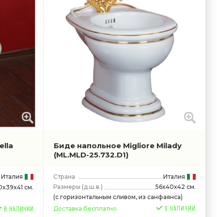
ella
Биде напольное Migliore Milady
(ML.MLD-25.732.D1)
Италия
Страна
Италия
Размеры
(д.ш.в.)
56x40x42 см.
0x39x41 см.
(с горизонтальным сливом, из санфаянса)
Доставка бесплатно
В НАЛИЧИИ