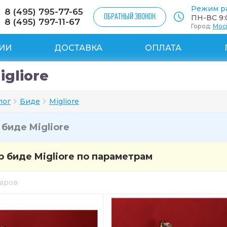
Режим р
8 (495) 795-77-65
ОБРАТНЫЙ ЗВОНОК
ПН-ВС 9:0
8 (495) 797-11-67
Город:
Мос
ИИ
ДОСТАВКА
ОПЛАТА
igliore
лог
Биде
Migliore
и
биде Migliore
 биде Migliore по параметрам
варов