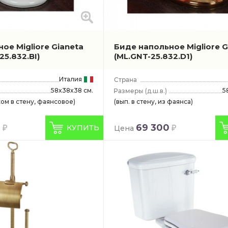
ое Migliore Gianeta
Биде напольное Migliore G
25.832.BI)
(ML.GNT-25.832.D1)
Италия
58x38x38 см.
5
(д.ш.в.)
ом в стену, фаянсовое)
(вып. в стену, из фаянса)
0
69 300
КУПИТЬ
Цена