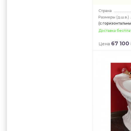
(д.ш.в.)
(с горизонтальн
Доставка беспла
67 100
Цена