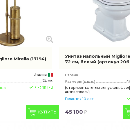
Унитаз напольный Miglior
liore Mirella
(17194)
72 см, белый
(артикул 2061
Италия
74 см.
72
(д.ш.в.)
(с горизонтальным выпуском, фар
тно
антивсплеск)
Гарантия 10 лет
45 100
КУПИТЬ