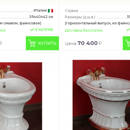
Италия
59x40x42 см
5
(д.ш.в.)
ым смывом, фаянсовое)
(горизонтальный выпуск, из фаянс
В НАЛИЧИИ
тно
Доставка бесплатно
70 400
КУПИТЬ
Цена