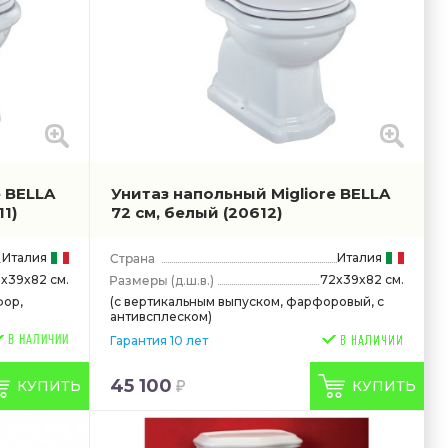
e BELLA
Унитаз напольный Migliore BELLA
1)
72 см, белый
(20612)
Италия
Италия
x39x82 см.
72x39x82 см.
(д.ш.в.)
фор,
(с вертикальным выпуском, фарфоровый, с
антивсплеском)
В НАЛИЧИИ
Гарантия 10 лет
45 100
КУПИТЬ
КУПИТЬ