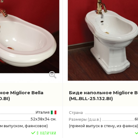
ое Migliore Bella
Биде напольное Migliore B
0.BI)
(ML.BLL-25.132.BI)
Италия
52x38x34 см.
6
(д.ш.в.)
ым выпуском, фаянсовое)
(прямой выпуск в стену, из фаянса)