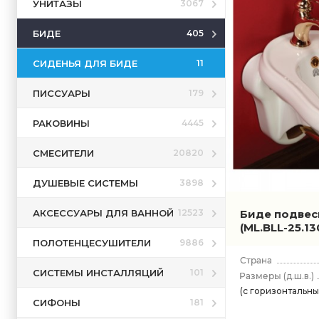
УНИТАЗЫ
3067
БИДЕ
405
СИДЕНЬЯ ДЛЯ БИДЕ
11
ПИССУАРЫ
179
РАКОВИНЫ
4445
СМЕСИТЕЛИ
20820
ДУШЕВЫЕ СИСТЕМЫ
3898
АКСЕССУАРЫ ДЛЯ ВАННОЙ
Биде подвесн
12523
(ML.BLL-25.13
ПОЛОТЕНЦЕСУШИТЕЛИ
9886
СИСТЕМЫ ИНСТАЛЛЯЦИЙ
101
(д.ш.в.)
(с горизонтальн
СИФОНЫ
181