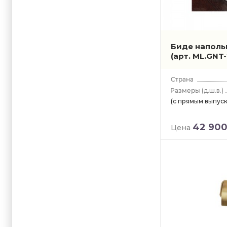
Биде напольн
(арт. ML.GNT-
(д.ш.в.)
(с прямым выпуск
42 90
Цена