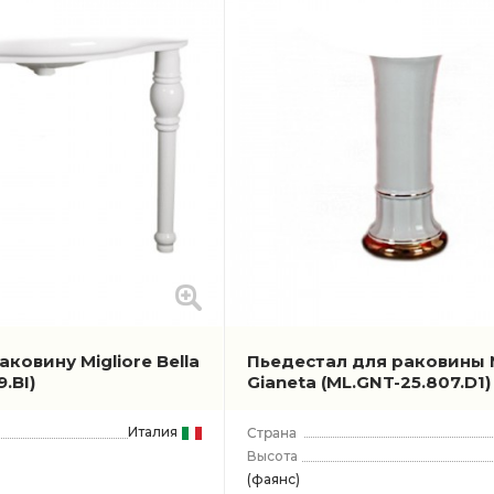
ковину Migliore Bella
Пьедестал для раковины M
9.BI)
Gianeta
(ML.GNT-25.807.D1)
Италия
Высота
(фаянс)