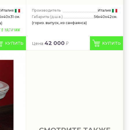
Италия
Производитель
Италия
Габариты
(д.ш.в.)
56x40x42см.
5x40x31 см.
(гориз. выпуск, из санфаянса)
а)
42 000
КУПИТЬ
КУПИТЬ
Цена