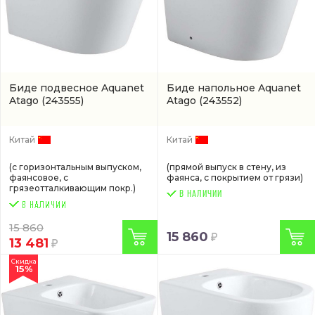
Биде подвесное Aquanet
Биде напольное Aquanet
Atago
(243555)
Atago
(243552)
Китай
Китай
(с горизонтальным выпуском,
(прямой выпуск в стену, из
фаянсовое, с
фаянса, с покрытием от грязи)
грязеотталкивающим покр.)
В НАЛИЧИИ
15 860
15 860
13 481
Скидка
15%