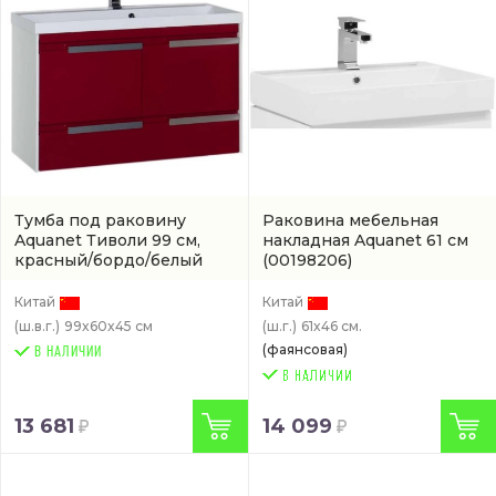
Тумба под раковину
Раковина мебельная
Aquanet Тиволи 99 см,
накладная Aquanet 61 см
красный/бордо/белый
(00198206)
(00180058)
Китай
Китай
(ш.в.г.)
99x60x45 см
(ш.г.)
61x46 см.
(фаянсовая)
В НАЛИЧИИ
13 681
14 099