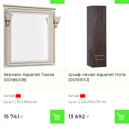
Зеркало Aquanet Паола
Шкаф-пенал Aquanet Нота
(00186108)
(00159112)
Китай
Китай
(ш.в.г.)
90x96x4см
(ш.в.г.)
40x160x39 см.
15 741
13 692