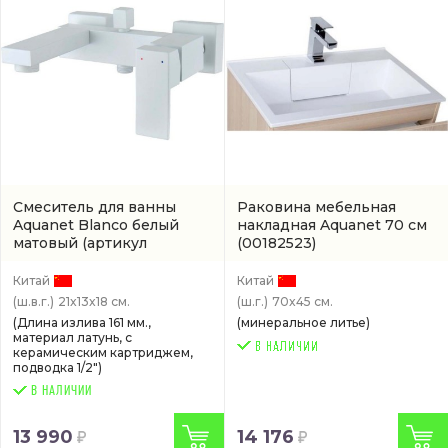
Смеситель для ванны
Раковина мебельная
Aquanet Blanco белый
накладная Aquanet 70 см
матовый
(артикул
(00182523)
AF42020W)
Китай
Китай
(ш.в.г.)
21x13x18 см.
(ш.г.)
70x45 см.
(Длина излива 161 мм.,
(минеральное литье)
материал латунь, с
керамическим картриджем,
подводка 1/2")
В НАЛИЧИИ
13 990
14 176