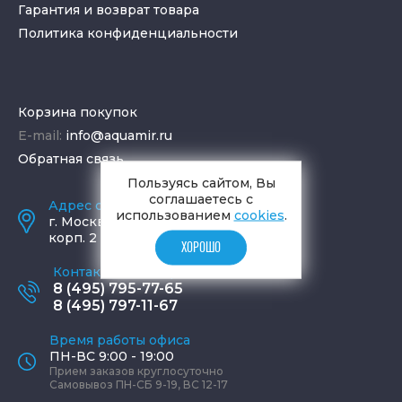
Гарантия и возврат товара
Политика конфиденциальности
Корзина покупок
E-mail:
info@aquamir.ru
Обратная связь
Пользуясь сайтом, Вы
соглашаетесь с
Адрес салона и склада
использованием
cookies
.
г.
Москва
,
ул. Шаболовка, д. 23,
корп. 2
ХОРОШО
Контактные телефоны
8 (495) 795-77-65
8 (495) 797-11-67
Время работы офиса
ПН-ВС 9:00 - 19:00
Прием заказов круглосуточно
Самовывоз ПН-СБ 9-19, ВС 12-17