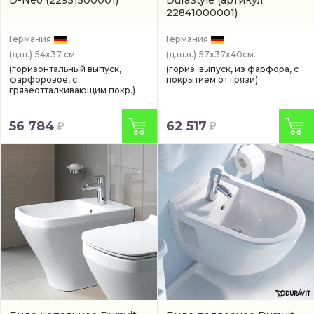
D-Neo
(22951500001)
DuraStyle
(артикул
22841000001)
Германия
Германия
(д.ш.)
54x37 см.
(д.ш.в.)
57x37x40см.
(горизонтальный выпуск,
(гориз. выпуск, из фарфора, с
фарфоровое, с
покрытием от грязи)
грязеотталкивающим покр.)
56 784
62 517