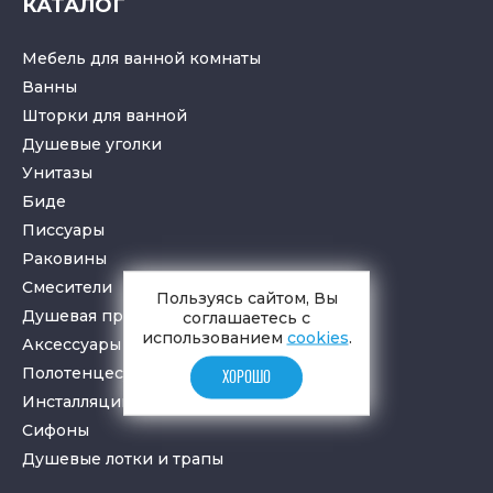
КАТАЛОГ
Мебель для ванной комнаты
Ванны
Шторки для ванной
Душевые уголки
Унитазы
Биде
Писсуары
Раковины
Смесители
Пользуясь сайтом, Вы
Душевая программа
соглашаетесь с
использованием
cookies
.
Аксессуары в ванную
Полотенцесушители
ХОРОШО
Инсталляции для санузлов
Cифоны
Душевые лотки
и
трапы