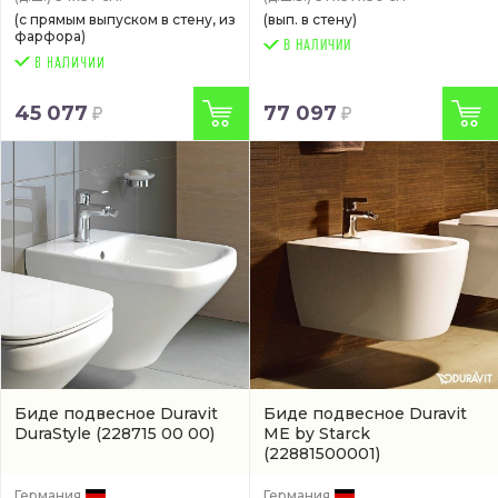
(с прямым выпуском в стену, из
(вып. в стену)
фарфора)
В НАЛИЧИИ
45 077
77 097
Биде подвесное Duravit
Биде подвесное Duravit
DuraStyle
(228715 00 00)
ME by Starck
(22881500001)
Германия
Германия