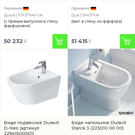
Германия
Германия
(д.ш.в.)
57x37x40 см.
(д.ш.)
54x37см
(с прямым выпуском в стену,
(вып. в стену, из фарфора)
фарфоровое)
50 232
51 415
Биде подвесное Duravit
Биде напольное Duravit
D-Neo
(артикул
Starck 3
(223010 00 00)
22941500001)