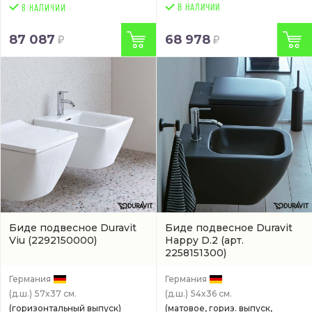
В НАЛИЧИИ
87 087
68 978
Биде подвесное Duravit
Биде подвесное Duravit
Viu
(2292150000)
Happy D.2
(арт.
2258151300)
Германия
Германия
(д.ш.)
57x37 см.
(д.ш.)
54x36 см.
(горизонтальный выпуск)
(матовое, гориз. выпуск,