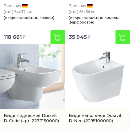
Германия
Германия
(д.ш.)
54x37 см.
(д.ш.)
55x36 см
(с горизонтальным сливом)
(с горизонтальным смывом,
фарфоровое)
118 661
35 945
Биде подвесное Duravit
Биде напольное Duravit
D-Code
(арт. 2237150000)
D-Neo
(2295100000)