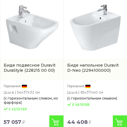
Биде подвесное Duravit
Биде напольное Duravit
DuraStyle
(228215 00 00)
D-Neo
(2294100000)
Германия
Германия
(д.ш.в.)
54x37x32 см.
(д.ш.в.)
65x37x40 см
(с горизонтальным сливом, из
(с горизонтальным смывом)
фарфора)
В НАЛИЧИИ
57 057
44 408