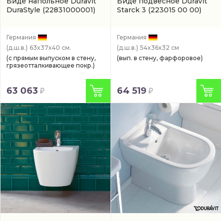
Биде напольное Duravit
Биде подвесное Duravit
DuraStyle
(22831000001)
Starck 3
(223015 00 00)
Германия
Германия
(д.ш.в.)
63x37x40 см.
(д.ш.в.)
54x36x32 см
(с прямым выпуском в стену,
(вып. в стену, фарфоровое)
грязеотталкивающее покр.)
63 063
64 519