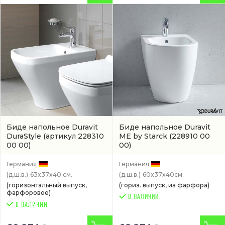
Биде напольное Duravit
Биде напольное Duravit
DuraStyle
(артикул 228310
ME by Starck
(228910 00
00 00)
00)
Германия
Германия
(д.ш.в.)
63x37x40 см.
(д.ш.в.)
60x37x40см.
(горизонтальный выпуск,
(гориз. выпуск, из фарфора)
фарфоровое)
В НАЛИЧИИ