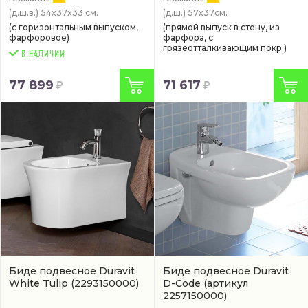
(д.ш.в.)
54x37x33 см.
(д.ш.)
57x37см.
(с горизонтальным выпуском,
(прямой выпуск в стену, из
фарфоровое)
фарфора, с
грязеотталкивающим покр.)
77 899
71 617
Биде подвесное Duravit
Биде подвесное Duravit
White Tulip
(2293150000)
D-Code
(артикул
2257150000)