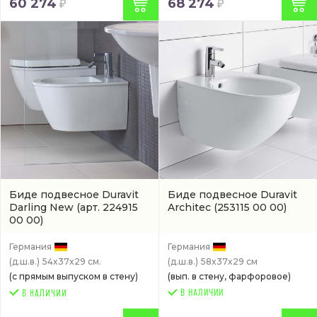
60 274
68 274
Биде подвесное Duravit
Биде подвесное Duravit
Darling New
(арт. 224915
Architec
(253115 00 00)
00 00)
Германия
Германия
(д.ш.в.)
54x37x29 см.
(д.ш.в.)
58x37x29 см
(с прямым выпуском в стену)
(вып. в стену, фарфоровое)
В НАЛИЧИИ