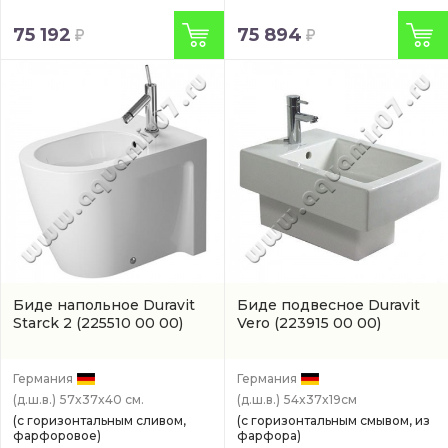
75 192
75 894
Биде напольное Duravit
Биде подвесное Duravit
Starck 2
(225510 00 00)
Vero
(223915 00 00)
Германия
Германия
(д.ш.в.)
57x37x40 см.
(д.ш.в.)
54x37x19см
(с горизонтальным сливом,
(с горизонтальным смывом, из
фарфоровое)
фарфора)