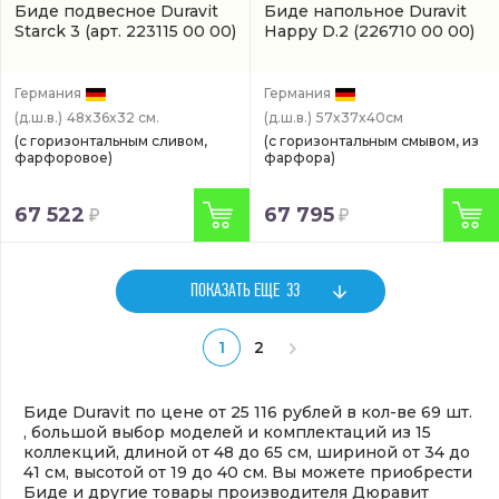
Биде подвесное Duravit
Биде напольное Duravit
Starck 3
(арт. 223115 00 00)
Happy D.2
(226710 00 00)
Германия
Германия
(д.ш.в.)
48x36x32 см.
(д.ш.в.)
57x37x40см
(с горизонтальным сливом,
(с горизонтальным смывом, из
фарфоровое)
фарфора)
67 522
67 795
ПОКАЗАТЬ ЕЩЕ
33
1
2
Биде Duravit по цене от 25 116 рублей в кол-ве 69 шт.
, большой выбор моделей и комплектаций из 15
коллекций, длиной от 48 до 65 см, шириной от 34 до
41 см, высотой от 19 до 40 см. Вы можете приобрести
Биде и другие товары производителя Дюравит