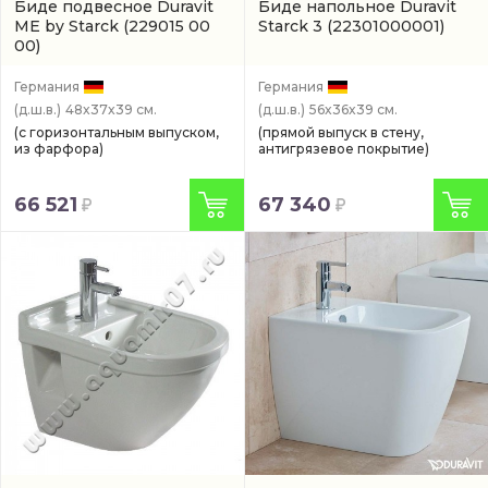
Биде подвесное Duravit
Биде напольное Duravit
ME by Starck
(229015 00
Starck 3
(22301000001)
00)
Германия
Германия
(д.ш.в.)
48x37x39 см.
(д.ш.в.)
56x36x39 см.
(с горизонтальным выпуском,
(прямой выпуск в стену,
из фарфора)
антигрязевое покрытие)
66 521
67 340