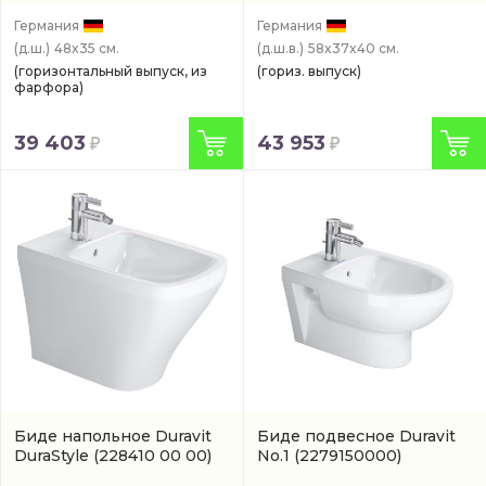
Германия
Германия
(д.ш.)
48x35 см.
(д.ш.в.)
58x37x40 см.
(горизонтальный выпуск, из
(гориз. выпуск)
фарфора)
39 403
43 953
Биде напольное Duravit
Биде подвесное Duravit
DuraStyle
(228410 00 00)
No.1
(2279150000)