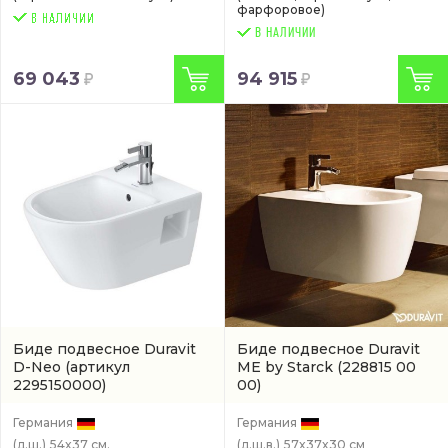
фарфоровое)
В НАЛИЧИИ
69 043
94 915
Биде подвесное Duravit
Биде подвесное Duravit
D-Neo
(артикул
ME by Starck
(228815 00
2295150000)
00)
Германия
Германия
(д.ш.)
54x37 см.
(д.ш.в.)
57x37x30 см