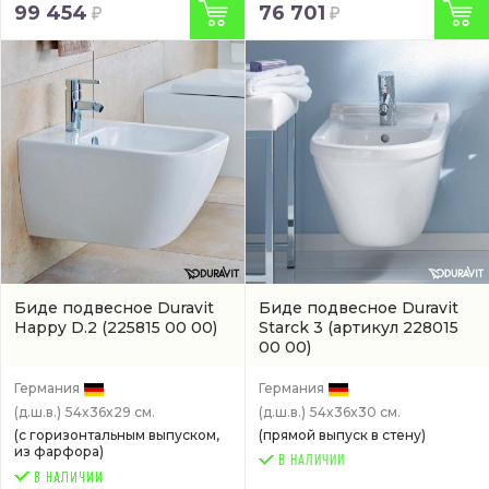
99 454
76 701
Биде подвесное Duravit
Биде подвесное Duravit
Happy D.2
(225815 00 00)
Starck 3
(артикул 228015
00 00)
Германия
Германия
(д.ш.в.)
54x36x29 см.
(д.ш.в.)
54x36x30 см.
(с горизонтальным выпуском,
(прямой выпуск в стену)
из фарфора)
В НАЛИЧИИ