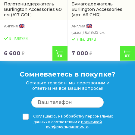
Полотенцедержатель
Бумагодержатель
Burlington Accessories 60
Burlington Accessories
см
(A17 GOL)
(арт. A6 CHR)
Англия
Англия
(ш.в.г.)
6x18x12 см.
В НАЛИЧИИ
6 600
7 000
Сомневаетесь в покупке?
Оставьте телефон, мы перезвоним и
ответим на все Ваши вопросы!
Соглашаюсь на обработку персональных
данных в соответствии с
политикой
конфиденциальности
.