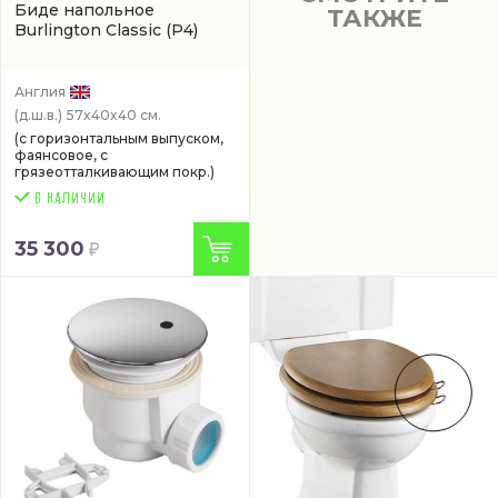
Биде напольное
ТАКЖЕ
Burlington Classic
(P4)
Англия
(д.ш.в.)
57x40x40 см.
(с горизонтальным выпуском,
фаянсовое, с
грязеотталкивающим покр.)
35 300