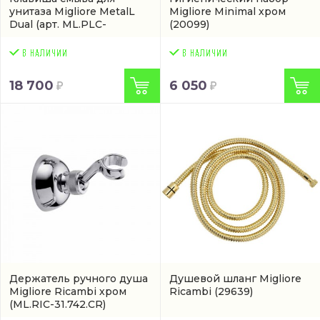
унитаза Migliore MetalL
Migliore Minimal хром
Dual
(арт. ML.PLC-
(20099)
27.051.CR)
18 700
6 050
Держатель ручного душа
Душевой шланг Migliore
Migliore Ricambi хром
Ricambi
(29639)
(ML.RIC-31.742.CR)