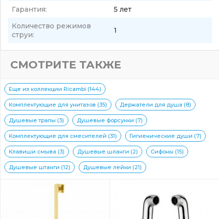
Гарантия:
5 лет
Количество режимов
1
струи:
СМОТРИТЕ ТАКЖЕ
Еще из коллекции Ricambi (144)
Комплектующие для унитазов (35)
Держатели для душа (8)
Душевые трапы (3)
Душевые форсунки (7)
Комплектующие для смесителей (31)
Гигиенические души (7)
Клавиши смыва (3)
Душевые шланги (2)
Сифоны (15)
Душевые штанги (12)
Душевые лейки (21)