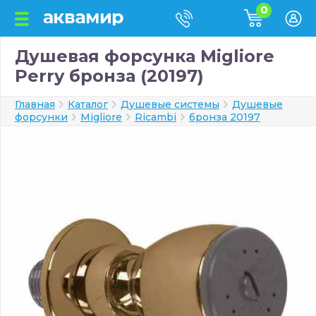
0
Душевая форсунка Migliore
Perry бронза (20197)
Главная
Каталог
Душевые системы
Душевые
форсунки
Migliore
Ricambi
бронза 20197