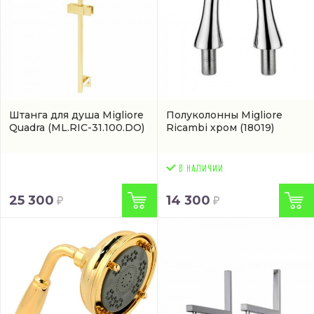
Штанга для душа Migliore
Полуколонны Migliore
Quadra
(ML.RIC-31.100.DO)
Ricambi хром
(18019)
25 300
14 300