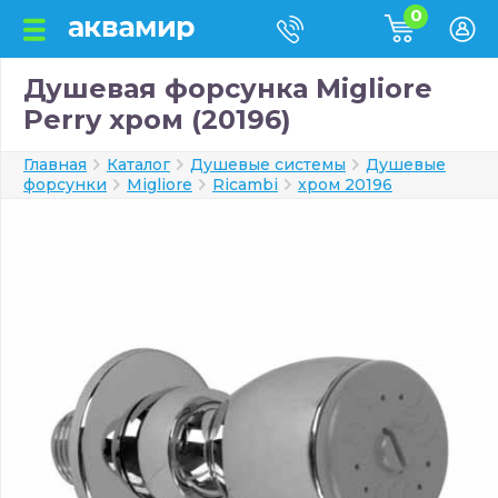
0
Душевая форсунка Migliore
Perry хром (20196)
Главная
Каталог
Душевые системы
Душевые
форсунки
Migliore
Ricambi
хром 20196