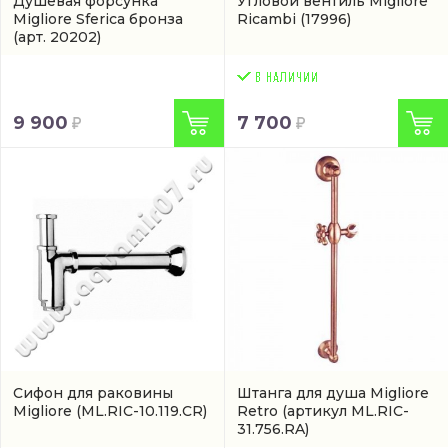
Душевая форсунка
Угловой вентиль Migliore
Migliore Sferica бронза
Ricambi
(17996)
(арт. 20202)
9 900
7 700
Сифон для раковины
Штанга для душа Migliore
Migliore
(ML.RIC-10.119.CR)
Retro
(артикул ML.RIC-
31.756.RA)