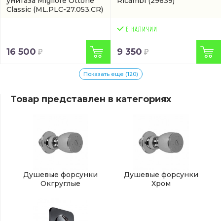
унитаза Migliore Ottone
Ricambi
(29639)
Classic
(ML.PLC-27.053.CR)
16 500
9 350
Показать еще (120)
Товар представлен в категориях
Душевые форсунки
Душевые форсунки
Окгруглые
Хром