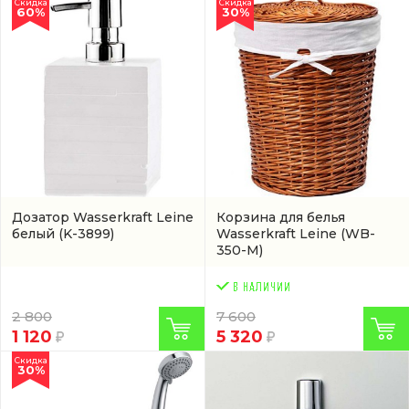
Скидка
Скидка
60%
30%
Дозатор Wasserkraft Leine
Корзина для белья
белый
(K-3899)
Wasserkraft Leine
(WB-
350-M)
2 800
7 600
1 120
5 320
Скидка
30%