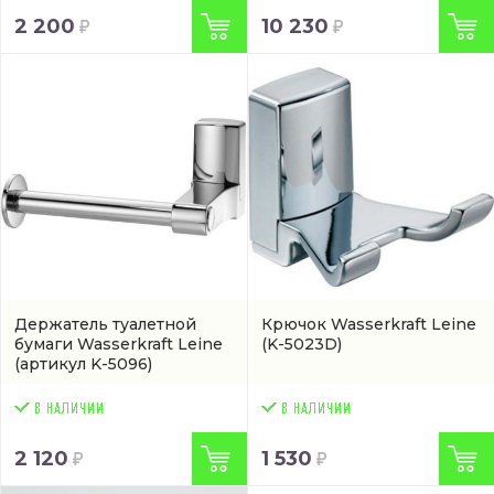
2 200
10 230
Держатель туалетной
Крючок Wasserkraft Leine
бумаги Wasserkraft Leine
(K-5023D)
(артикул K-5096)
2 120
1 530