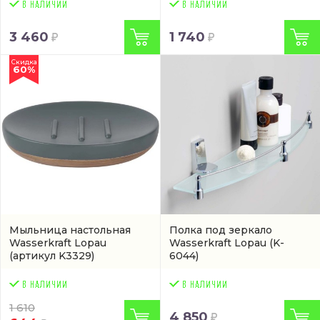
3 460
1 740
Скидка
60%
Мыльница настольная
Полка под зеркало
Wasserkraft Lopau
Wasserkraft Lopau
(K-
(артикул K3329)
6044)
1 610
4 850