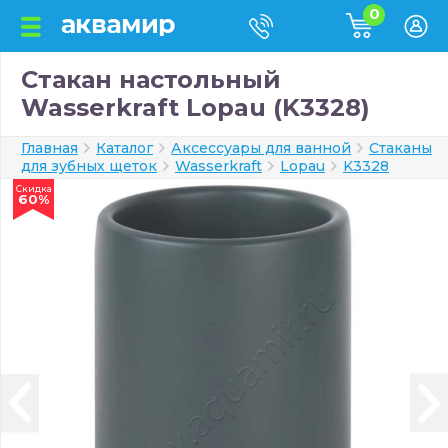
0
Стакан настольный
Wasserkraft Lopau (K3328)
Главная
Каталог
Аксессуары для ванной
Стаканы
для зубных щеток
Wasserkraft
Lopau
K3328
Скидка
60%