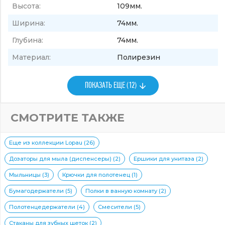
Высота:
109мм.
Ширина:
74мм.
Глубина:
74мм.
Материал:
Полирезин
ПОКАЗАТЬ ЕЩЕ (12)
СМОТРИТЕ ТАКЖЕ
Еще из коллекции Lopau (26)
Дозаторы для мыла (диспенсеры) (2)
Ершики для унитаза (2)
Мыльницы (3)
Крючки для полотенец (1)
Бумагодержатели (5)
Полки в ванную комнату (2)
Полотенцедержатели (4)
Смесители (5)
Стаканы для зубных щеток (2)