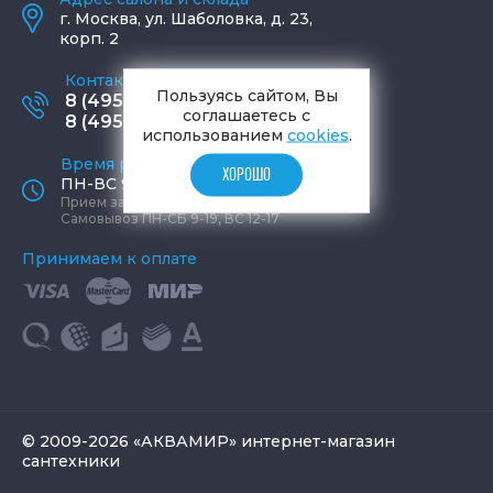
г.
Москва
,
ул. Шаболовка, д. 23,
корп. 2
Контактные телефоны
Пользуясь сайтом, Вы
8 (495) 795-77-65
соглашаетесь с
8 (495) 797-11-67
использованием
cookies
.
Время работы офиса
ХОРОШО
ПН-ВС 9:00 - 19:00
Прием заказов круглосуточно
Самовывоз ПН-СБ 9-19, ВС 12-17
Принимаем к оплате
© 2009-2026 «АКВАМИР» интернет-магазин
сантехники