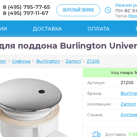
Режим р
8 (495) 795-77-65
ОБРАТНЫЙ ЗВОНОК
ПН-ВС 9:0
8 (495) 797-11-67
Город:
Мос
ИИ
ДОСТАВКА
ОПЛАТА
ля поддона Burlington Univers
лог
Сифоны
Burlington
Zamori
Z1205
Код товара:
1
Z1205
Артикул:
Burlin
Бренд:
Zamori
Коллекция:
Англия
Страна:
11.
Доставка