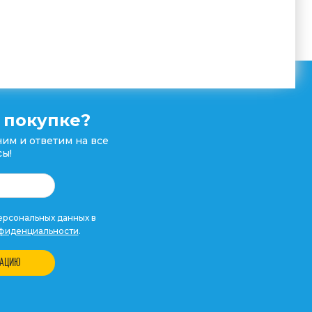
 покупке?
им и ответим на все
ы!
рсональных данных в
фиденциальности
.
ТАЦИЮ