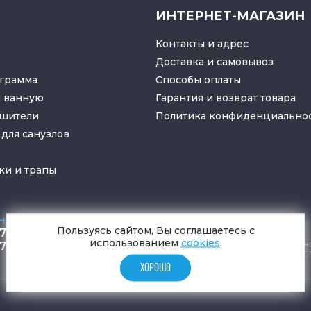
ИНТЕРНЕТ-МАГАЗИН
Контакты и адрес
Доставка и самовывоз
грамма
Способы оплаты
в ванную
Гарантия и возврат товара
ушители
Политика конфиденциально
для санузлов
ки
и
трапы
ные телефоны
Время работы офиса
Пользуясь сайтом, Вы соглашаетесь с
 795-77-65
ПН-ВС 9:00 - 19:00
использованием
cookies
.
Прием заказов круглосуточн
 797-11-67
Самовывоз ПН-СБ 9-19, ВС 12-
ХОРОШО