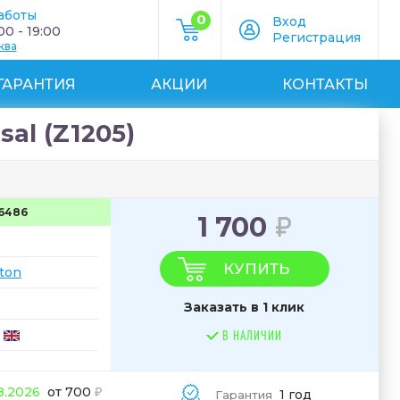
аботы
0
Вход
0 - 19:00
Регистрация
ква
ГАРАНТИЯ
АКЦИИ
КОНТАКТЫ
al (Z1205)
6486
1 700
КУПИТЬ
gton
Заказать в 1 клик
В НАЛИЧИИ
08.2026
от 700
1 год
Гарантия