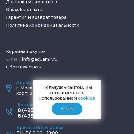
Доставка и самовывоз
Способы оплаты
Гарантия и возврат товара
Политика конфиденциальности
Корзина покупок
E-mail:
info@aquamir.ru
Обратная связь
Адрес салона и склада
Пользуясь сайтом, Вы
г.
Москва
,
ул. Шаболовка, д. 23,
соглашаетесь с
корп. 2
использованием
cookies
.
Контактные телефоны
ХОРОШО
8 (495) 795-77-65
8 (495) 797-11-67
Время работы офиса
ПН-ВС 9:00 - 19:00