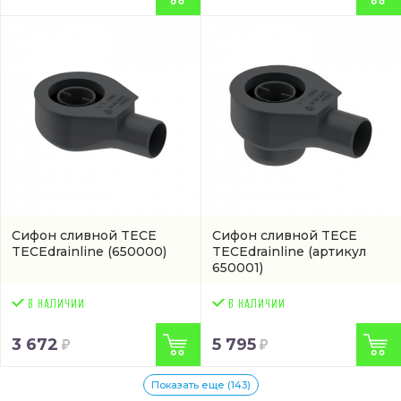
Сифон сливной TECE
Сифон сливной TECE
TECEdrainline
(650000)
TECEdrainline
(артикул
650001)
3 672
5 795
Показать еще (143)