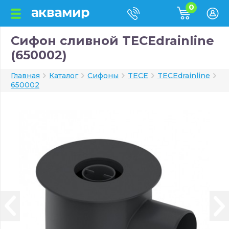
0
Сифон сливной TECEdrainline
(650002)
Главная
Каталог
Сифоны
TECE
TECEdrainline
650002