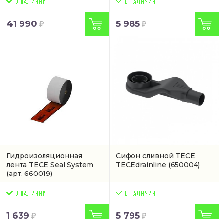
41 990
5 985
Гидроизоляционная
Сифон сливной TECE
лента TECE Seal System
TECEdrainline
(650004)
(арт. 660019)
1 639
5 795