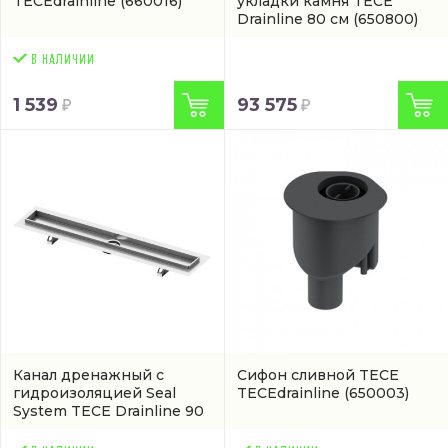
TECEdrainline
(660016)
укладки камня TECE
Drainline 80 см
(650800)
1 539
93 575
Канал дренажный с
Сифон сливной TECE
гидроизоляцией Seal
TECEdrainline
(650003)
System TECE Drainline 90
см
(артикул 600900)