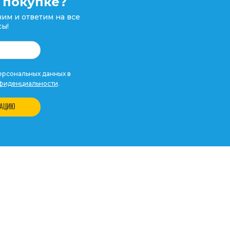
 покупке?
им и ответим на все
ы!
рсональных данных в
фиденциальности
.
ТАЦИЮ