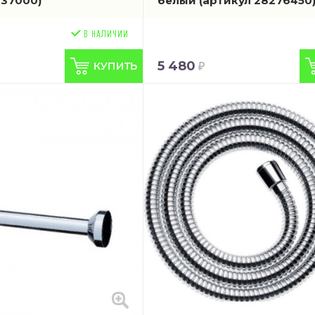
237000)
белый
(артикул 28276450
5 480