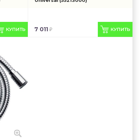
)
Universal
(55213000)
7 011