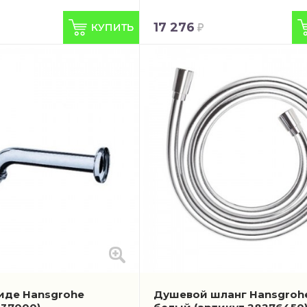
17 276
иде Hansgrohe
Душевой шланг Hansgrohe 