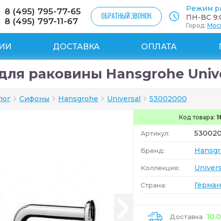
Режим р
8 (495) 795-77-65
ОБРАТНЫЙ ЗВОНОК
ПН-ВС 9:0
8 (495) 797-11-67
Город:
Мос
ИИ
ДОСТАВКА
ОПЛАТА
для раковины Hansgrohe Unive
лог
Сифоны
Hansgrohe
Universal
53002000
Код товара:
1
53002
Артикул:
Hansgr
Бренд:
Univers
Коллекция:
Герман
Страна:
10.
Доставка