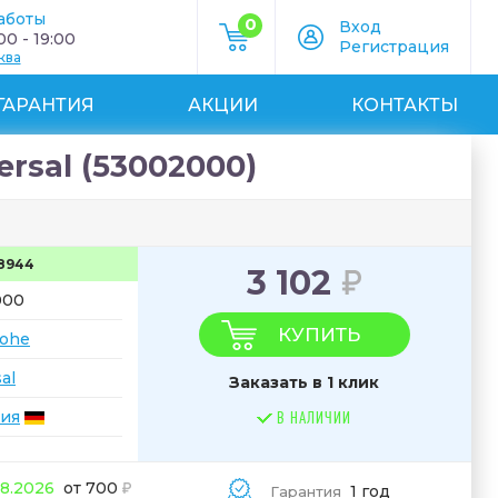
аботы
0
Вход
0 - 19:00
Регистрация
ква
ГАРАНТИЯ
АКЦИИ
КОНТАКТЫ
rsal (53002000)
8944
3 102
000
КУПИТЬ
ohe
al
Заказать в 1 клик
ия
В НАЛИЧИИ
08.2026
от 700
1 год
Гарантия