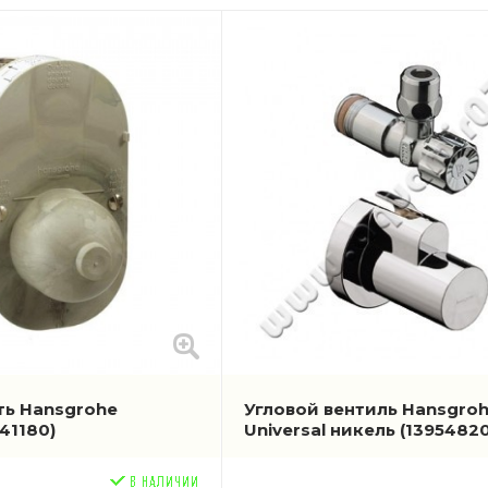
ть Hansgrohe
Угловой вентиль Hansgro
741180)
Universal никель
(13954820