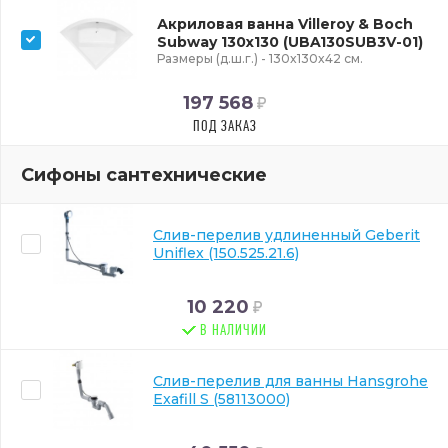
Акриловая ванна Villeroy & Boch
Subway 130x130 (UBA130SUB3V-01)
Размеры (д.ш.г.) - 130x130x42 см.
197 568
ПОД ЗАКАЗ
Сифоны сантехнические
Слив-перелив удлиненный Geberit
Uniflex (150.525.21.6)
10 220
В НАЛИЧИИ
Слив-перелив для ванны Hansgrohe
Exafill S (58113000)