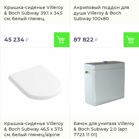
Крышка-сиденье Villeroy
Акриловый поддон для
& Boch Subway 39,1 x 34,5
душа Villeroy & Boch
см, белый глянец,
Subway 100x80
микролифт
(9M66S1R2)
(UDA1835SUB2V-01)
45 234
87 822
Крышка-сиденье Villeroy
Бачок для унитаза Villeroy
& Boch Subway 46,5 x 37,5
& Boch Subway 2.0
(арт.
см, белый глянец/alpine
7723 11 01)