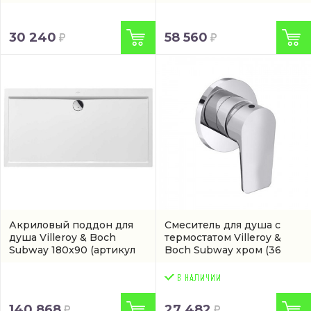
(9M556101)
30 240
58 560
Акриловый поддон для
Смеситель для душа с
душа Villeroy & Boch
термостатом Villeroy &
Subway 180x90
(артикул
Boch Subway хром
(36
UDA1893SUB2V-01)
008 935-00)
140 868
27 482