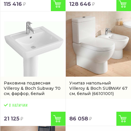
115 416
128 646
Раковина подвесная
Унитаз напольный
Villeroy & Boch Subway 70
Villeroy & Boch SUBWAY 67
см, фарфор, белый
см, белый
(66101001)
глянец/white alpin
(6136
70 01)
21 125
86 058