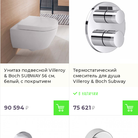
Унитаз подвесной Villeroy
Термостатический
& Boch SUBWAY 56 см,
смеситель для душа
белый, с покрытием
Villeroy & Boch Subway
ceramicplus
(артикул
хром
(3642596900)
660310R1)
90 594
75 621