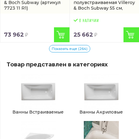
& Boch Subway
(артикул
полувстраиваемая Villeroy
7723 11 R1)
& Boch Subway 55 см,
фарфор, белый
глянец/white alpin
(6169
55 01)
73 962
25 662
Показать еще (264)
Товар представлен в категориях
Ванны Встраиваемые
Ванны Акриловые