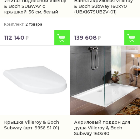
Унитаз подвесной Villeroy
Ванна акриловая Villeroy
& Boch SUBWAY с
& Boch Subway 160x70
крышкой, 56 см, белый
(UBA167SUB2V-01)
Комплект:
2 товара
112 140
139 608
Крышка Villeroy & Boch
Акриловый поддон для
Subway
(арт. 9956 S1 01)
душа Villeroy & Boch
Subway 160x90
(UDA1693SUB2V-01)