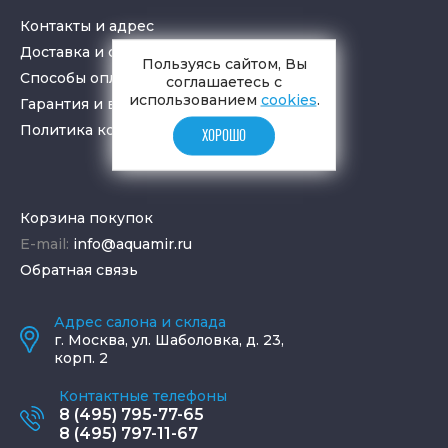
Контакты и адрес
Доставка и самовывоз
Пользуясь сайтом, Вы
Способы оплаты
соглашаетесь с
использованием
cookies
.
Гарантия и возврат товара
Политика конфиденциальности
ХОРОШО
Корзина покупок
E-mail:
info@aquamir.ru
Обратная связь
Адрес салона и склада
г.
Москва
,
ул. Шаболовка, д. 23,
корп. 2
Контактные телефоны
8 (495) 795-77-65
8 (495) 797-11-67