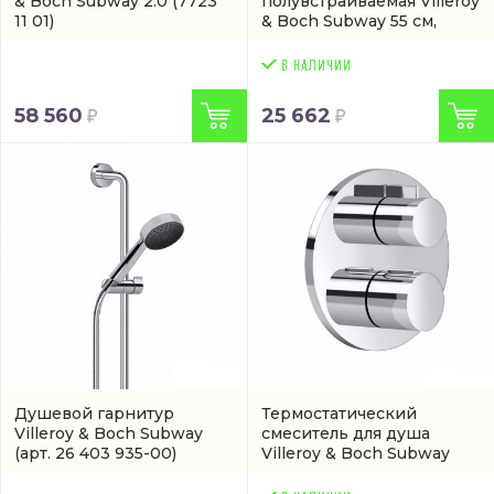
& Boch Subway 2.0
(7723
полувстраиваемая Villeroy
11 01)
& Boch Subway 55 см,
фарфор, белый
глянец/white alpin
(артикул 6169 55 01)
58 560
25 662
Душевой гарнитур
Термостатический
Villeroy & Boch Subway
смеситель для душа
(арт. 26 403 935-00)
Villeroy & Boch Subway
хром
(3642596900)