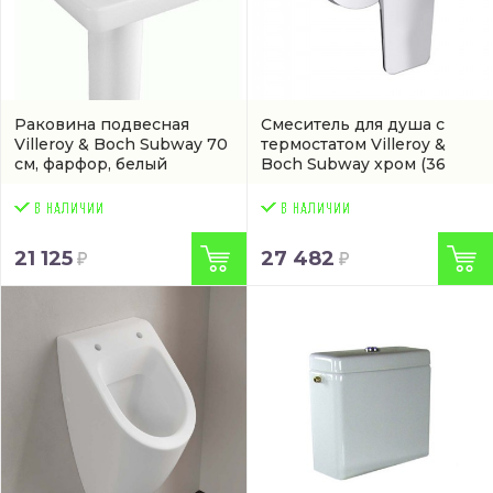
Раковина подвесная
Смеситель для душа с
Villeroy & Boch Subway 70
термостатом Villeroy &
см, фарфор, белый
Boch Subway хром
(36
глянец/white alpin
008 935-00)
(артикул 6136 70 01)
21 125
27 482