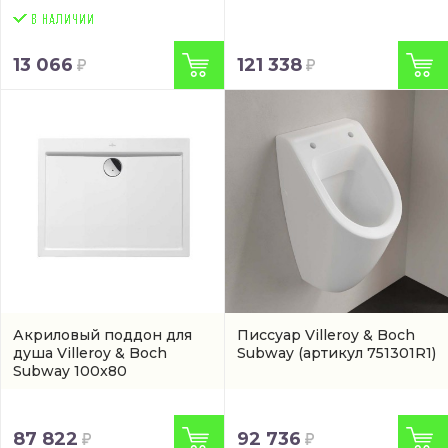
13 066
121 338
Акриловый поддон для
Писсуар Villeroy & Boch
душа Villeroy & Boch
Subway
(артикул 751301R1)
Subway 100x80
(UDA1835SUB2V-01)
87 822
92 736