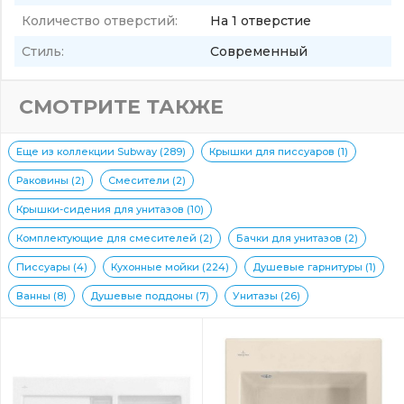
Количество отверстий:
На 1 отверстие
Стиль:
Современный
СМОТРИТЕ ТАКЖЕ
Еще из коллекции Subway (289)
Крышки для писсуаров (1)
Раковины (2)
Смесители (2)
Крышки-сидения для унитазов (10)
Комплектующие для смесителей (2)
Бачки для унитазов (2)
Писсуары (4)
Кухонные мойки (224)
Душевые гарнитуры (1)
Ванны (8)
Душевые поддоны (7)
Унитазы (26)