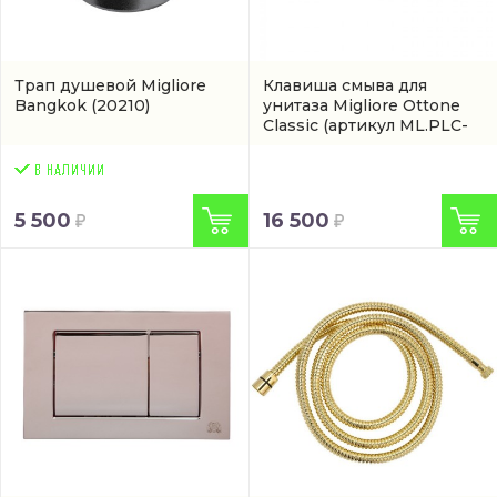
Трап душевой Migliore
Клавиша смыва для
Bangkok
(20210)
унитаза Migliore Ottone
Classic
(артикул ML.PLC-
27.053.CR)
5 500
16 500