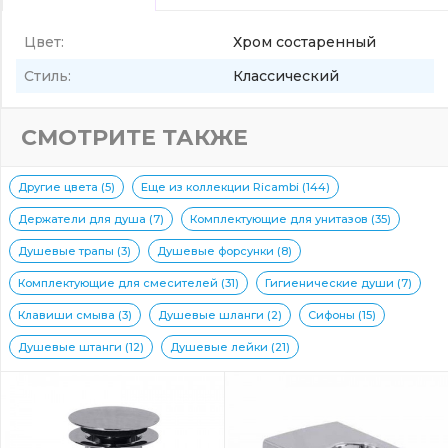
Цвет:
Хром состаренный
Стиль:
Классический
СМОТРИТЕ ТАКЖЕ
Другие цвета (5)
Еще из коллекции Ricambi (144)
Держатели для душа (7)
Комплектующие для унитазов (35)
Душевые трапы (3)
Душевые форсунки (8)
Комплектующие для смесителей (31)
Гигиенические души (7)
Клавиши смыва (3)
Душевые шланги (2)
Сифоны (15)
Душевые штанги (12)
Душевые лейки (21)