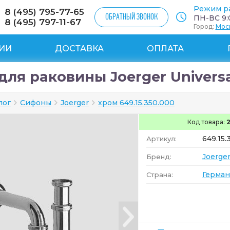
Режим р
8 (495) 795-77-65
ОБРАТНЫЙ ЗВОНОК
ПН-ВС 9:0
8 (495) 797-11-67
Город:
Мос
ИИ
ДОСТАВКА
ОПЛАТА
ля раковины Joerger Universal
лог
Сифоны
Joerger
хром 649.15.350.000
Код товара:
649.15.
Артикул:
Joerge
Бренд:
Герман
Страна: