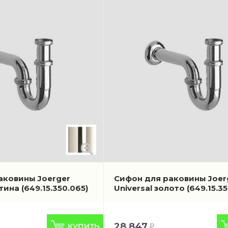
аковины Joerger
Сифон для раковины Joer
атина
(649.15.350.065)
Universal золото
(649.15.3
28 847