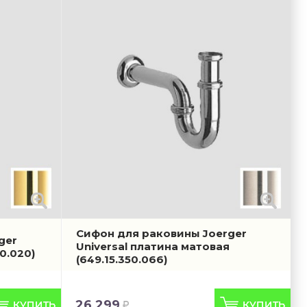
Сифон для раковины Joerger
ger
Universal платина матовая
50.020)
(649.15.350.066)
26 299