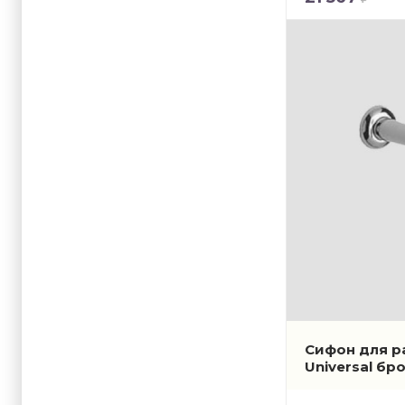
Сифон для р
Universal бр