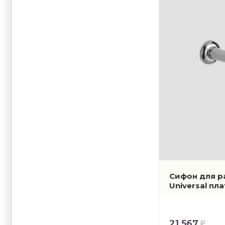
Сифон для р
Universal пл
21 567