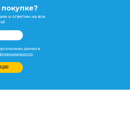
 покупке?
им и ответим на все
ы!
рсональных данных в
фиденциальности
.
ТАЦИЮ