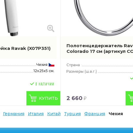
Полотенцедержатель Rav 
ейка Ravak
(X07P351)
Colorado 17 см
(артикул C
Чехия
12x25x5 см.
(ш.в.г.)
2 660
КУПИТЬ
Германия
Италия
Китай
Турция
Франция
Чехия