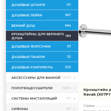
ДУШЕВЫЕ ШТАНГИ
121
ДУШЕВЫЕ ЛЕЙКИ
367
ВЕХНИЙ ДУШ
664
КРОНШТЕЙНЫ ДЛЯ ВЕРХНЕГО
189
ДУША
ДУШЕВЫЕ ФОРСУНКИ
33
ДУШЕВЫЕ ПАНЕЛИ
32
ДУШЕВЫЕ КОМПЛЕКТЫ
323
АКСЕССУАРЫ ДЛЯ ВАННОЙ
12523
ПОЛОТЕНЦЕСУШИТЕЛИ
9886
Кронштейн д
Ravak
(X07P1
СИСТЕМЫ ИНСТАЛЛЯЦИЙ
101
СИФОНЫ
181