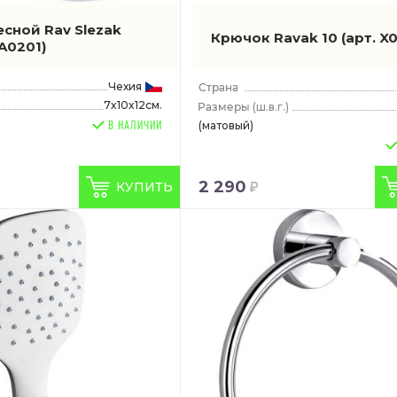
сной Rav Slezak
Крючок Ravak 10
(арт. X
A0201)
Чехия
7x10x12см.
(ш.в.г.)
(матовый)
В НАЛИЧИИ
2 290
КУПИТЬ