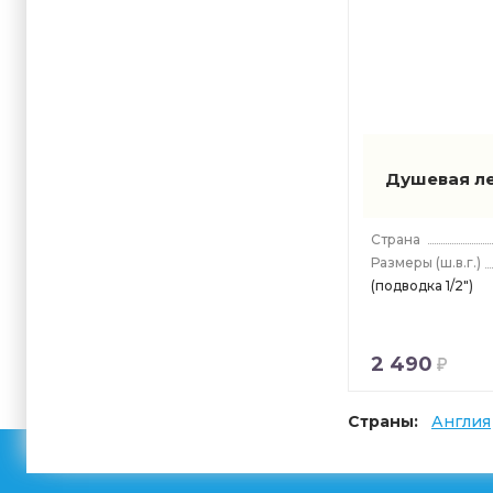
Душевая л
Страна
Размеры
(ш.в.г.)
(подводка 1/2")
2 490
Страны:
Англия