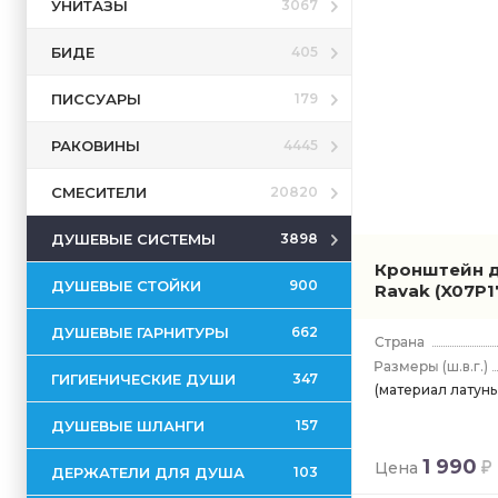
УНИТАЗЫ
3067
БИДЕ
405
ПИССУАРЫ
179
РАКОВИНЫ
4445
СМЕСИТЕЛИ
20820
ДУШЕВЫЕ СИСТЕМЫ
3898
Кронштейн д
ДУШЕВЫЕ СТОЙКИ
900
Ravak
(X07P1
ДУШЕВЫЕ ГАРНИТУРЫ
662
(ш.в.г.)
ГИГИЕНИЧЕСКИЕ ДУШИ
347
(материал латунь,
ДУШЕВЫЕ ШЛАНГИ
157
1 990
Цена
ДЕРЖАТЕЛИ ДЛЯ ДУША
103