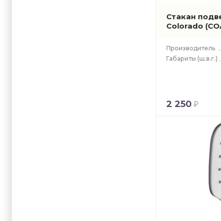
Стакан подве
Colorado
(CO
Производитель
Габариты
(ш.в.г.)
2 250