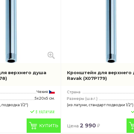
ля верхнего душа
Кронштейн для верхнего
78)
Ravak
(X07P179)
Чехия
5x20x5 см.
(ш.в.г.)
 подводка 1/2")
(из латуни, стандарт подводки 1/2")
2 990
КУПИТЬ
Цена