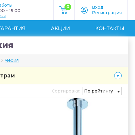
аботы
0
Вход
0 - 19:00
Регистрация
ква
ГАРАНТИЯ
АКЦИИ
КОНТАКТЫ
хия
Чехия
етрам
Сортировка:
По рейтингу