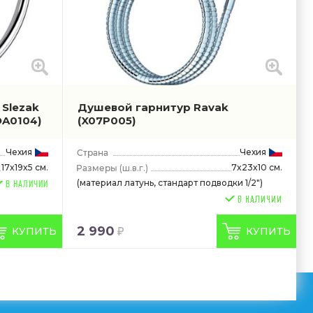
Slezak
Душевой гарнитур Ravak
OA0104)
(X07P005)
Чехия
Чехия
17x19x5 см.
7x23x10 см.
(ш.в.г.)
(материал латунь, стандарт подводки 1/2")
В НАЛИЧИИ
2 990
КУПИТЬ
КУПИТЬ