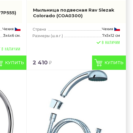
Мыльница подвесная Rav Slezak
07P555)
Colorado
(COA0300)
Чехия
Чехия
3x4x6 см.
7x5x12 см
(ш.в.г.)
В НАЛИЧИИ
2 410
КУПИТЬ
КУПИТЬ