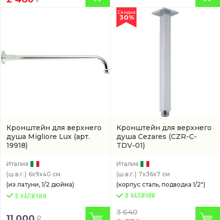
Скидка
30%
Кронштейн для верхнего
Кронштейн для верхнего
душа Migliore Lux
(арт.
душа Cezares
(CZR-C-
19918)
TDV-01)
Италия
Италия
(ш.в.г.)
6x9x40 см.
(ш.в.г.)
7x36x7 см
(из латуни, 1/2 дюйма)
(корпус сталь, подводка 1/2")
В НАЛИЧИИ
3 640
11 000