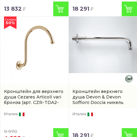
13 832
18 291
Скидка
50%
Кронштейн для верхнего
Кронштейн верхнего
душа Cezares Articoli vari
душа Devon & Devon
бронза
(арт. CZR-TDA2-
Soffioni Doccia никель
02)
(AQ5910NKS)
Италия
Италия
9 970
18 291