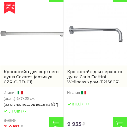
Скидка
25%
Кронштейн для верхнего
Кронштейн для верхнего
душа Cezares
(артикул
душа Carlo Frattini
CZR-C-TD-01)
Wellness хром
(F2138CR)
Италия
Италия
(ш.в.г.)
6x7x35 см.
(из стали, подвод воды на 1/2")
В НАЛИЧИИ
3 300
9 935
2 480