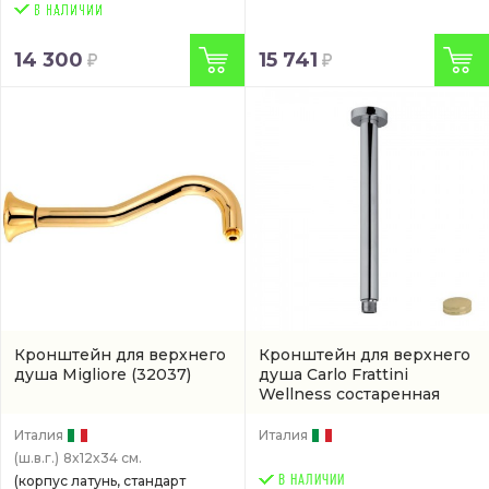
14 300
15 741
Кронштейн для верхнего
Кронштейн для верхнего
душа Migliore
(32037)
душа Carlo Frattini
Wellness состаренная
бронза
(артикул F2586BR)
Италия
Италия
(ш.в.г.)
8x12x34 см.
(корпус латунь, стандарт
В НАЛИЧИИ