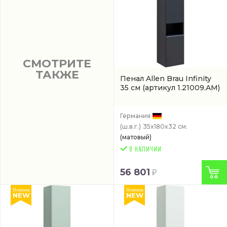
СМОТРИТЕ
ТАКЖЕ
Пенал Allen Brau Infinity
35 см
(артикул 1.21009.AM)
Германия
(ш.в.г.)
35x180x32 см.
(матовый)
56 801
Новинка
Новинка
NEW
NEW