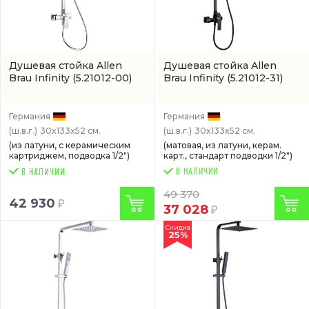
Душевая стойка Allen
Душевая стойка Allen
Brau Infinity
(5.21012-00)
Brau Infinity
(5.21012-31)
Германия
Германия
(ш.в.г.)
30x133x52 см.
(ш.в.г.)
30x133x52 см.
(из латуни, с керамическим
(матовая, из латуни, керам.
картриджем, подводка 1/2")
карт., стандарт подводки 1/2")
В НАЛИЧИИ
49 370
42 930
37 028
Скидка
25%