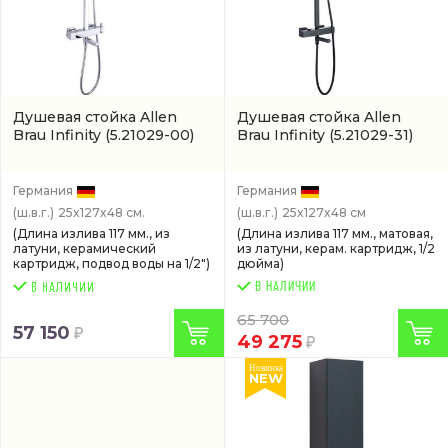
Душевая стойка Allen
Душевая стойка Allen
Brau Infinity
(5.21029-00)
Brau Infinity
(5.21029-31)
Германия
Германия
(ш.в.г.)
25x127x48 см.
(ш.в.г.)
25x127x48 см
(Длина излива 117 мм., из
(Длина излива 117 мм., матовая,
латуни, керамический
из латуни, керам. картридж, 1/2
картридж, подвод воды на 1/2")
дюйма)
В НАЛИЧИИ
65 700
57 150
49 275
Новинка
NEW