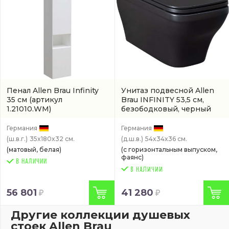
Пенал Allen Brau Infinity
Унитаз подвесной Allen
35 см
(артикул
Brau INFINITY 53,5 см,
1.21010.WM)
безободковый, черный
матовый
(4.21011.31)
Германия
Германия
(ш.в.г.)
35x180x32 см.
(д.ш.в.)
54x34x36 см.
(матовый, белая)
(с горизонтальным выпуском,
фаянс)
В НАЛИЧИИ
56 801
41 280
Другие коллекции душевых
стоек Allen Brau