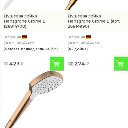
Душевая лейка
Душевая лейка
Hansgrohe Croma E
Hansgrohe Croma E
(арт.
(26814700)
26814990)
Германия
Германия
(ш.в.г.)
11x24x4см.
(ш.в.г.)
11x24x4 см.
(матовая, подвод воды на 1/2")
(1/2 дюйма)
11 423
12 274