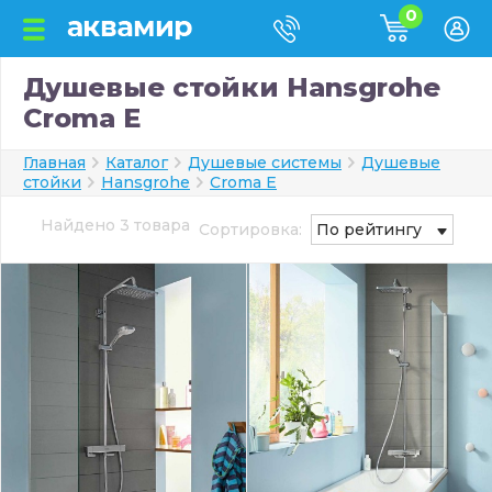
0
Душевые стойки Hansgrohe
Croma E
Главная
Каталог
Душевые системы
Душевые
стойки
Hansgrohe
Croma E
Найдено 3 товара
Сортировка:
По рейтингу