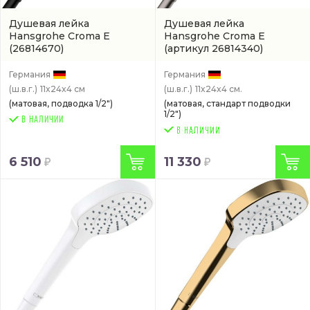
Душевая лейка
Душевая лейка
Hansgrohe Croma E
Hansgrohe Croma E
(26814670)
(артикул 26814340)
Германия
Германия
(ш.в.г.)
11x24x4 см
(ш.в.г.)
11x24x4 см.
(матовая, подводка 1/2")
(матовая, стандарт подводки
1/2")
В НАЛИЧИИ
6 510
11 330