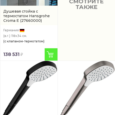
СМОТРИТЕ
ТАКЖЕ
Душевая стойка с
термостатом Hansgrohe
Croma E
(27660000)
Германия
(в.г.)
118x34 см.
(с клапаном-термотатом)
138 531