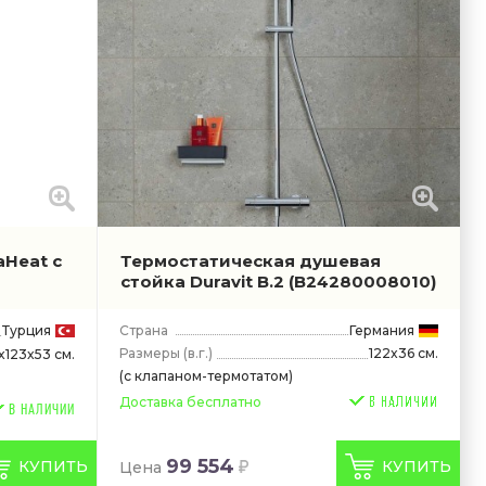
aHeat с
Термостатическая душевая
стойка Duravit B.2
(B24280008010)
Турция
Страна
Германия
Размеры
(в.г.)
122x36 см.
x123x53 см.
(с клапаном-термотатом)
Доставка бесплатно
В НАЛИЧИИ
99 554
КУПИТЬ
КУПИТЬ
Цена