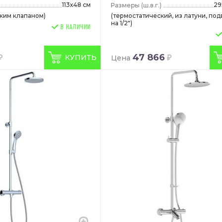
113x48 см
29
(ш.в.г.)
ским клапаном)
(термостатический, из латуни, по
на 1/2")
В НАЛИЧИИ
47 866
КУПИТЬ
Цена