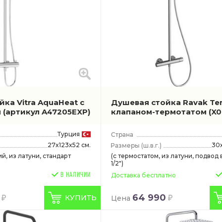
ка Vitra AquaHeat с
Душевая стойка Ravak Te
м
(артикул A47205EXP)
клапаном-термотатом
(X
Турция
27x123x52 см.
30
(ш.в.г.)
й, из латуни, стандарт
(с термостатом, из латуни, подвод 
1/2")
В НАЛИЧИИ
Доставка бесплатно
64 990
КУПИТЬ
Цена