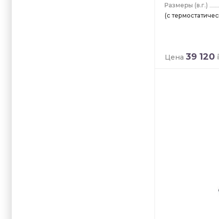
(в.г.)
(с термостатиче
39 120
Цена