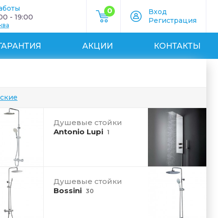
аботы
0
Вход
0 - 19:00
Регистрация
ква
ГАРАНТИЯ
АКЦИИ
КОНТАКТЫ
еские
Душевые стойки
Antonio Lupi
1
Душевые стойки
Bossini
30