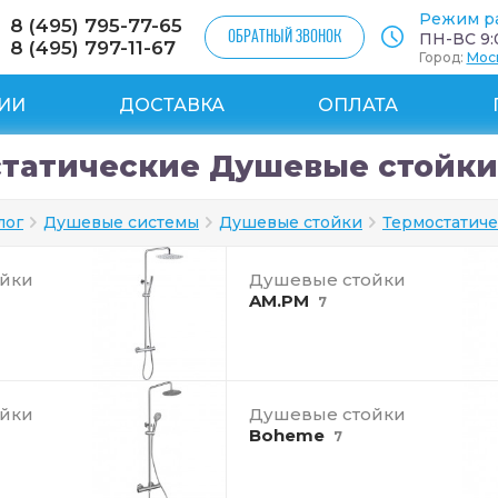
Режим р
8 (495) 795-77-65
ОБРАТНЫЙ ЗВОНОК
ПН-ВС 9:0
8 (495) 797-11-67
Город:
Мос
ИИ
ДОСТАВКА
ОПЛАТА
татические Душевые стойки
лог
Душевые системы
Душевые стойки
Термостатич
йки
Душевые стойки
AM.PM
7
йки
Душевые стойки
Boheme
7