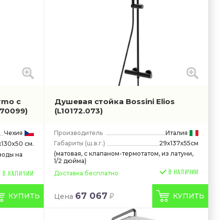
rmo с
Душевая стойка Bossini Elios
070099)
(L10172.073)
Чехия
Производитель
Италия
Габариты
(ш.в.г.)
29x137x55см
x130x50 см.
(матовая, с клапаном-термотатом, из латуни,
воды на
1/2 дюйма)
В НАЛИЧИИ
Доставка бесплатно
67 067
КУПИТЬ
КУПИТЬ
Цена