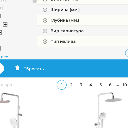
Ширина (мм.)
Глубина (мм.)
Вид гарнитура
Тип излива
 все
Сбросить
e
 Axor
...
товара
1
2
3
4
5
6
10
dard
afon