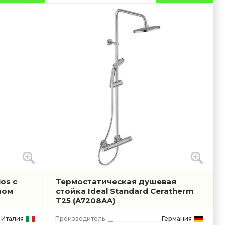
os с
Термостатическая душевая
ном
стойка Ideal Standard Ceratherm
T25
(A7208AA)
Италия
Производитель
Германия