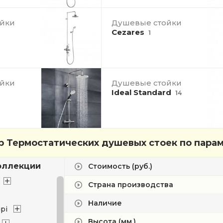
йки
Душевые стойки
Cezares
1
йки
Душевые стойки
Ideal Standard
14
 Термостатических душевых стоек по пара
оллекции
Стоимость (руб.)
Страна производства
Наличие
pi
Высота (мм.)