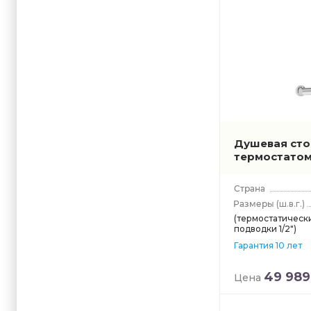
Душевая стой
термостато
(ш.в.г.)
(термостатически
подводки 1/2")
Гарантия 10 лет
49 989
Цена