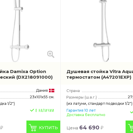
 Boch
ft
йка Damixa Option
Душевая стойка Vitra Aqu
ческий
(DX218091000)
термостатом
(A47201EXP)
Дания
23x101x55 см.
27
(ш.в.г.)
дка 1/2")
(из латуни, стандарт подводки 1/2")
Гарантия 10 лет
Доставка бесплатно
64 690
КУПИТЬ
Цена