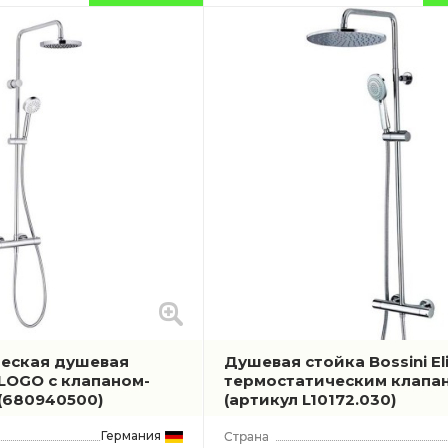
еская душевая
Душевая стойка Bossini Eli
 LOGO с клапаном-
термостатическим клапа
(680940500)
(артикул L10172.030)
Германия