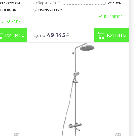
Габариты
(в.г.)
112x39см.
x137x55 см.
(с термостатом)
двод воды
В НАЛИЧИИ
49 145
КУПИТЬ
КУПИТЬ
Цена