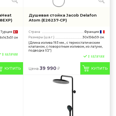
aHeat
Душевая стойка Jacob Delafon
8EXP)
Atom
(E26237-CP)
Турция
Страна
Франция
Размеры
(ш.в.г.)
30x156x59 см.
8x143x51 см
(Длина излива 193 мм., с термостатическим
клапаном, с поворотным изливом, из латуни,
подводка 1/2")
В НАЛИЧИИ
39 990
КУПИТЬ
КУПИТЬ
Цена