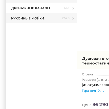
Ravak
RGW
ДРЕНАЖНЫЕ КАНАЛЫ
663
Timo
КУХОННЫЕ МОЙКИ
2629
Villeroy &
Vitra
Wasserkra
Webert
Душевая сто
термостати
(ш.в.г.)
(из латуни, подво
Гарантия 10 лет
36 290
Цена