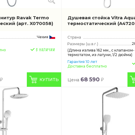
нитур Ravak Termo
Душевая стойка Vitra Aqu
ческий
(арт. X070058)
термостатический
(A4720
Чехия
2
(ш.в.г.)
тно
(Длина излива 162 мм., с клапаном-
термотатом, из латуни, 1/2 дюйма)
Гарантия 10 лет
Доставка бесплатно
68 590
КУПИТЬ
Цена