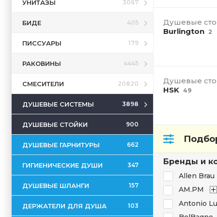
УНИТАЗЫ
3067
Душевые сто
БИДЕ
405
Burlington
2
ПИССУАРЫ
179
РАКОВИНЫ
4445
Душевые сто
СМЕСИТЕЛИ
20820
HSK
49
ДУШЕВЫЕ СИСТЕМЫ
3898
ДУШЕВЫЕ СТОЙКИ
900
Подбор
ДУШЕВЫЕ ГАРНИТУРЫ
662
Бренды и к
ГИГИЕНИЧЕСКИЕ ДУШИ
347
Allen Brau
ДУШЕВЫЕ ШЛАНГИ
157
AM.PM
Antonio Lu
ДЕРЖАТЕЛИ ДЛЯ ДУША
103
BelBagno