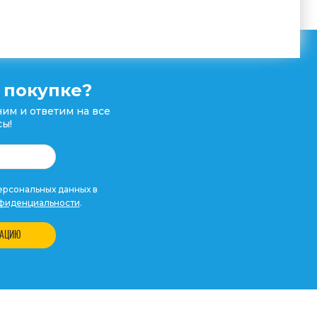
 покупке?
им и ответим на все
ы!
рсональных данных в
фиденциальности
.
ТАЦИЮ