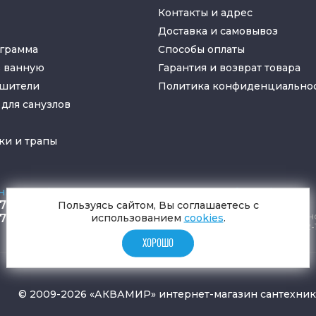
Контакты и адрес
Доставка и самовывоз
грамма
Способы оплаты
в ванную
Гарантия и возврат товара
ушители
Политика конфиденциально
для санузлов
ки
и
трапы
ные телефоны
Время работы офиса
 795-77-65
ПН-ВС 9:00 - 19:00
Пользуясь сайтом, Вы соглашаетесь с
Прием заказов круглосуточн
использованием
cookies
.
 797-11-67
Самовывоз ПН-СБ 9-19, ВС 12-
ХОРОШО
© 2009-2026 «АКВАМИР» интернет-магазин сантехни