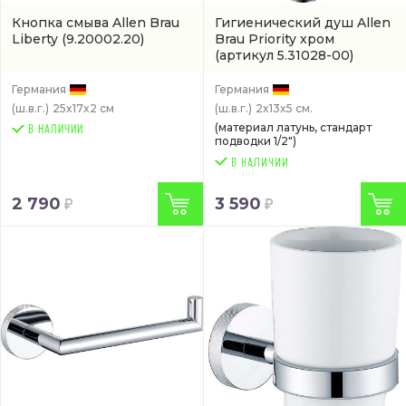
Кнопка смыва Allen Brau
Гигиенический душ Allen
Liberty
(9.20002.20)
Brau Priority хром
(артикул 5.31028-00)
Германия
Германия
(ш.в.г.)
25x17x2 см
(ш.в.г.)
2x13x5 см.
(материал латунь, стандарт
В НАЛИЧИИ
подводки 1/2")
2 790
3 590