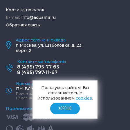
Корзина покупок
E-mail:
info@aquamir.ru
Обратная связь
Адрес салона и склада
г.
Москва
,
ул. Шаболовка, д. 23,
корп. 2
Контактные телефоны
8 (495) 795-77-65
8 (495) 797-11-67
Время работы офиса
Пользуясь сайтом, Вы
ПН-ВС 9:00 - 19:00
соглашаетесь с
Прием заказов круглосуточно
использованием
cookies
.
Самовывоз ПН-СБ 9-19, ВС 12-17
ХОРОШО
Принимаем к оплате