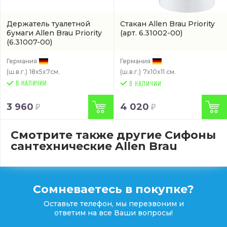
Держатель туалетной
Стакан Allen Brau Priority
бумаги Allen Brau Priority
(арт. 6.31002-00)
(6.31007-00)
Германия
Германия
(ш.в.г.)
18x5x7см.
(ш.в.г.)
7x10x11 см.
В НАЛИЧИИ
3 960
4 020
Смотрите также другие Сифоны
сантехнические Allen Brau
Сомневаетесь в покупке?
Оставьте телефон, мы перезвоним и
ответим на все Ваши вопросы!