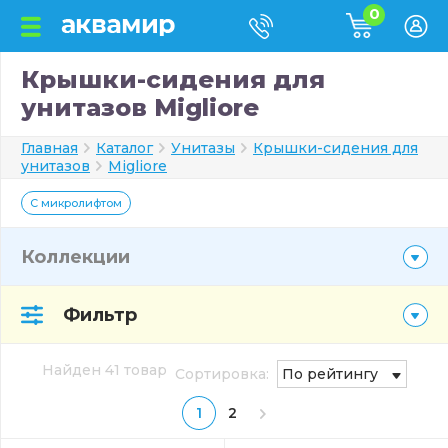
0
Крышки-сидения для
унитазов Migliore
Главная
Каталог
Унитазы
Крышки-сидения для
унитазов
Migliore
С микролифтом
Коллекции
Фильтр
Найден 41 товар
Сортировка:
По рейтингу
1
2