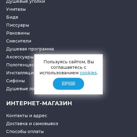
Душевые уголки
Унитазы
Биде
Писсуары
Раковины
Смесители
Душевая программа
Аксессуары в ванную
Пользуясь сайтом, Вы
Полотенцесушители
соглашаетесь с
использованием
cookies
.
Инсталляции для санузлов
Cифоны
ХОРОШО
Душевые лотки
и
трапы
ИНТЕРНЕТ-МАГАЗИН
Контакты и адрес
Доставка и самовывоз
Способы оплаты