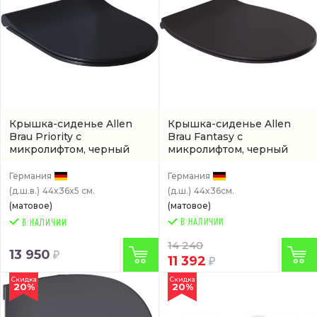
Крышка-сиденье Allen
Крышка-сиденье Allen
Brau Priority с
Brau Fantasy с
микролифтом, черный
микролифтом, черный
(артикул 4.31004.31)
(4.11005.AN)
Германия
Германия
(д.ш.в.)
44x36x5 см.
(д.ш.)
44x36см.
(матовое)
(матовое)
В НАЛИЧИИ
14 240
13 950
11 392
Скидка
Скидка
20%
20%