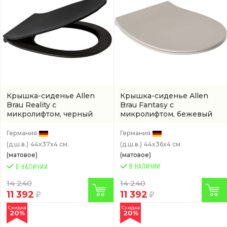
Крышка-сиденье Allen
Крышка-сиденье Allen
Brau Reality с
Brau Fantasy с
микролифтом, черный
микролифтом, бежевый
(4.32007.31)
(артикул 4.11005.IV)
Германия
Германия
(д.ш.в.)
44x37x4 см.
(д.ш.в.)
44x36x4 см.
(матовое)
(матовое)
В НАЛИЧИИ
14 240
14 240
11 392
11 392
Скидка
Скидка
20%
20%