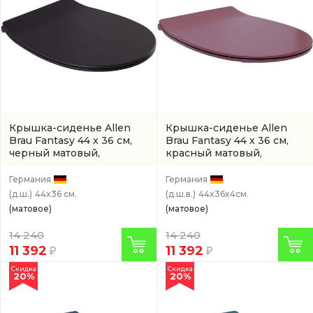
Крышка-сиденье Allen
Крышка-сиденье Allen
Brau Fantasy 44 x 36 см,
Brau Fantasy 44 x 36 см,
черный матовый,
красный матовый,
микролифт
(4.11005.31)
микролифт
(4.11005.BD)
Германия
Германия
(д.ш.)
44x36 см.
(д.ш.в.)
44x36x4см.
(матовое)
(матовое)
14 240
14 240
11 392
11 392
Скидка
Скидка
20%
20%