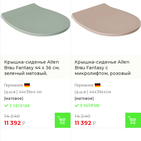
Крышка-сиденье Allen
Крышка-сиденье Allen
Brau Fantasy 44 x 36 см,
Brau Fantasy с
зеленый матовый,
микролифтом, розовый
микролифт
(4.11005.MT)
(4.11005.SM)
Германия
Германия
(д.ш.в.)
44x36x4 см.
(д.ш.в.)
44x36x4см
(матовое)
(матовое)
В НАЛИЧИИ
14 240
14 240
11 392
11 392