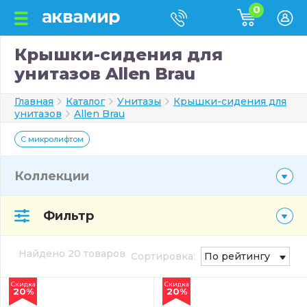
0
Крышки-сидения для
унитазов Allen Brau
Главная
Каталог
Унитазы
Крышки-сидения для
унитазов
Allen Brau
С микролифтом
Коллекции
Фильтр
Найдено 20 товаров
Сортировка:
По рейтингу
Скидка
Скидка
20%
20%