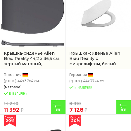
Крышка-сиденье Allen
Крышка-сиденье Allen
Brau Reality 44,2 x 36,5 см,
Brau Reality с
черный матовый,
микролифтом, белый
микролифт
(арт.
(4.32007.20)
4.32007.AN)
Германия
Германия
(д.ш.в.)
44x37x4 см.
(д.ш.в.)
44x37x4 см
(матовое)
В НАЛИЧИИ
14 240
8 910
11 392
7 128
Скидка
Скидка
20%
20%