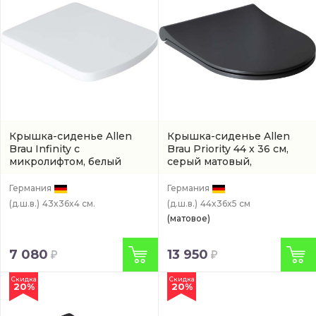
Крышка-сиденье Allen
Крышка-сиденье Allen
Brau Infinity с
Brau Priority 44 x 36 см,
микролифтом, белый
серый матовый,
(артикул 4.21010.20)
микролифт
(4.31004.AN)
Германия
Германия
(д.ш.в.)
43x36x4 см.
(д.ш.в.)
44x36x5 см
(матовое)
7 080
13 950
Скидка
Скидка
20%
20%