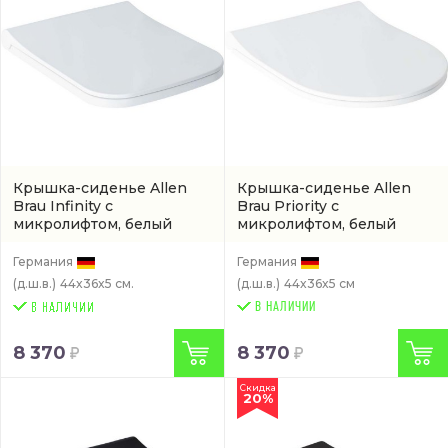
Крышка-сиденье Allen
Крышка-сиденье Allen
Brau Infinity с
Brau Priority с
микролифтом, белый
микролифтом, белый
(4.21013.20)
(4.31004.20)
Германия
Германия
(д.ш.в.)
44x36x5 см.
(д.ш.в.)
44x36x5 см
В НАЛИЧИИ
8 370
8 370
Скидка
20%