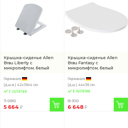
Крышка-сиденье Allen
Крышка-сиденье Allen
Brau Liberty с
Brau Fantasy с
микролифтом, белый
микролифтом, белый
(4.33006.20)
(4.11005.20)
Германия
Германия
(д.ш.в.)
42x36x4 см.
(д.ш.)
44x36 см.
В НАЛИЧИИ
7 080
8 310
5 664
6 648