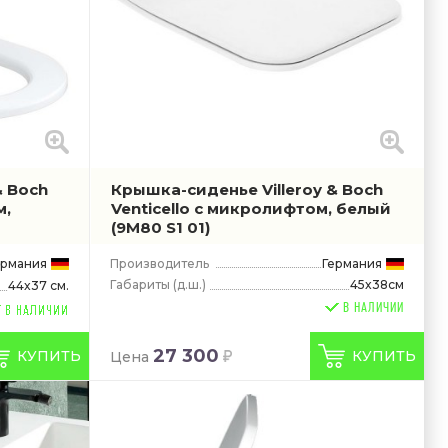
& Boch
Крышка-сиденье Villeroy & Boch
м,
Venticello с микролифтом, белый
(9M80 S1 01)
ермания
Производитель
Германия
Габариты
(д.ш.)
45x38см
44x37 см.
В НАЛИЧИИ
27 300
КУПИТЬ
КУПИТЬ
Цена