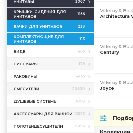
УНИТАЗЫ
3067
Villeroy & Boc
КРЫШКИ-СИДЕНИЯ ДЛЯ
1156
Architectura 
УНИТАЗОВ
БАЧКИ ДЛЯ УНИТАЗОВ
233
КОМПЛЕКТУЮЩИЕ ДЛЯ
113
УНИТАЗОВ
Villeroy & Boc
БИДЕ
405
Century
ПИССУАРЫ
179
РАКОВИНЫ
4445
Villeroy & Boc
Joyce
СМЕСИТЕЛИ
20820
ДУШЕВЫЕ СИСТЕМЫ
3898
АКСЕССУАРЫ ДЛЯ ВАННОЙ
12523
Подбор
ПОЛОТЕНЦЕСУШИТЕЛИ
9896
Коллекции