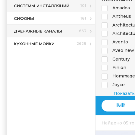
СИСТЕМЫ ИНСТАЛЛЯЦИЙ
101
Amadea
Antheus
СИФОНЫ
181
Architectu
ДРЕНАЖНЫЕ КАНАЛЫ
663
Architectu
Avento
КУХОННЫЕ МОЙКИ
2629
Aveo new 
Century
Finion
Hommage
Joyce
Lifetime
Показать
Memento 
O.Novo
Omnia arc
Найдено 85 т
Omnia cla