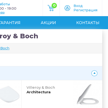
аботы
0
Вход
0 - 19:00
Регистрация
ква
ГАРАНТИЯ
АКЦИИ
КОНТАКТЫ
roy & Boch
& Boch
Villeroy & Boch
Architectura