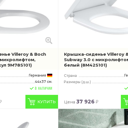
ье Villeroy & Boch
Крышка-сиденье Villeroy 
с микролифтом,
Subway 3.0 с микролифто
кул 9M78S101)
белый
(8M42S101)
Германия
Г
44x37 см.
(д.ш.)
В НАЛИЧИИ
37 926
КУПИТЬ
Цена