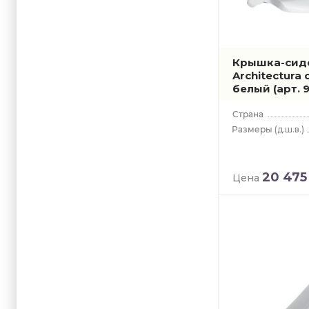
Крышка-сиден
Architectura
белый
(арт. 
(д.ш.в.)
20 475
Цена