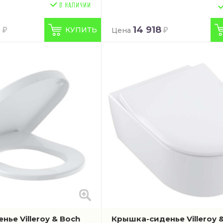
0
14 918
КУПИТЬ
Цена
ье Villeroy & Boch
Крышка-сиденье Villeroy 