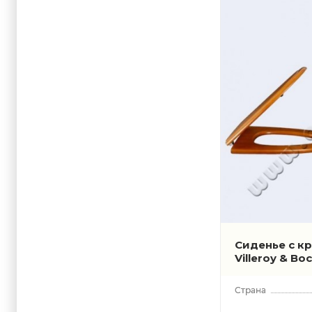
Sentique
Subway
Subway 2.
Subway 3.
Venticello
ViCare
Сиденье с к
Villeroy & Bo