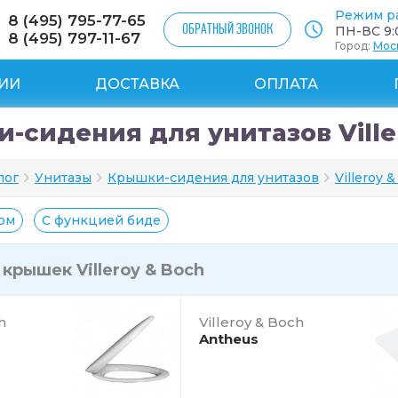
Режим р
8 (495) 795-77-65
ОБРАТНЫЙ ЗВОНОК
ПН-ВС 9:0
8 (495) 797-11-67
Город:
Мос
ИИ
ДОСТАВКА
ОПЛАТА
-сидения для унитазов Ville
лог
Унитазы
Крышки-сидения для унитазов
Villeroy 
ом
С функцией биде
и
крышек Villeroy & Boch
h
Villeroy & Boch
Antheus