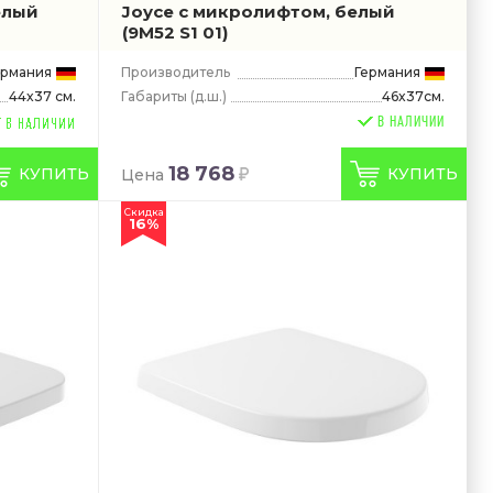
елый
Joyce с микролифтом, белый
(9M52 S1 01)
ермания
Производитель
Германия
Габариты
(д.ш.)
46x37см.
44x37 см.
В НАЛИЧИИ
18 768
КУПИТЬ
КУПИТЬ
Цена
Скидка
16%