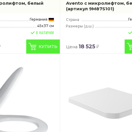
кролифтом, белый
Avento с микролифтом, б
(артикул 9M87S101)
Германия
Г
45x37 см
(д.ш.)
В НАЛИЧИИ
18 525
КУПИТЬ
Цена