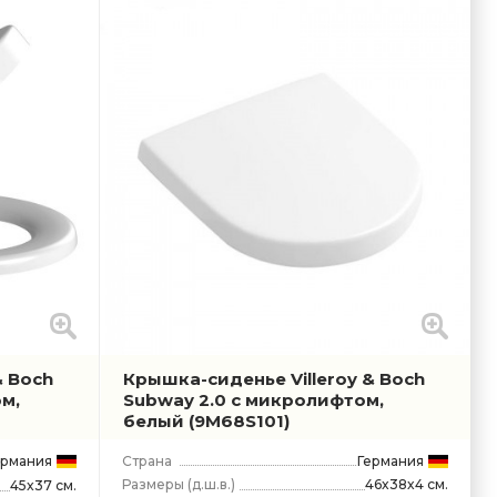
& Boch
Крышка-сиденье Villeroy & Boch
ом,
Subway 2.0 с микролифтом,
белый
(9M68S101)
ермания
Страна
Германия
Размеры
(д.ш.в.)
46x38x4 см.
45x37 см.