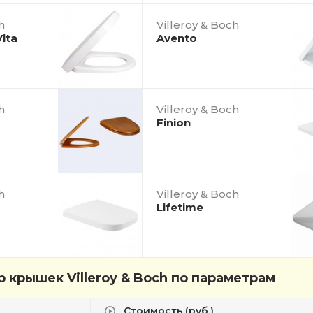
h
Villeroy & Boch
Vita
Avento
h
Villeroy & Boch
Finion
h
Villeroy & Boch
Lifetime
 крышек Villeroy & Boch по параметрам
Стоимость (руб.)