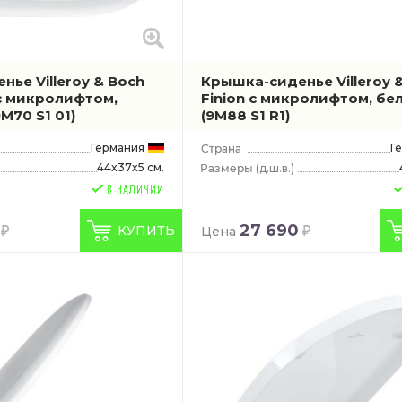
ье Villeroy & Boch
Крышка-сиденье Villeroy 
 с микролифтом,
Finion с микролифтом, бе
9M70 S1 01)
(9M88 S1 R1)
Германия
Г
44x37x5 см.
(д.ш.в.)
27 690
КУПИТЬ
Цена