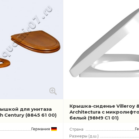
0
0
Крышка-сиденье Villeroy 
рышкой для унитаза
Architectura с микролифт
ch Century
(8845 61 00)
белый
(98M9 C1 01)
Германия
Г
(д.ш.)