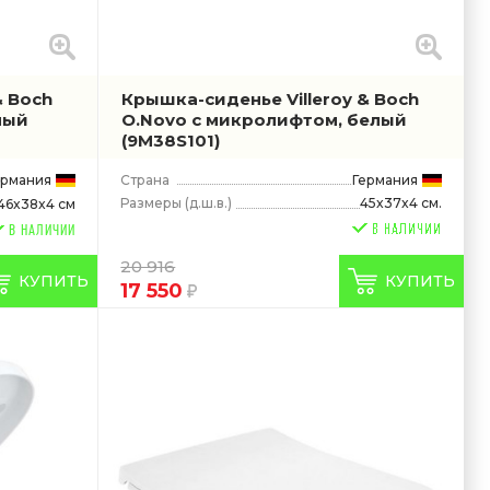
& Boch
Крышка-сиденье Villeroy & Boch
лый
O.Novo с микролифтом, белый
(9M38S101)
ермания
Страна
Германия
Размеры
(д.ш.в.)
45x37x4 см.
46x38x4 см
В НАЛИЧИИ
20 916
КУПИТЬ
КУПИТЬ
17 550