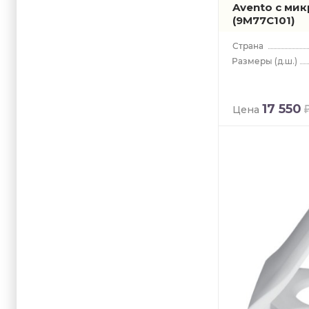
Avento с ми
(9M77C101)
(д.ш.)
17 550
Цена