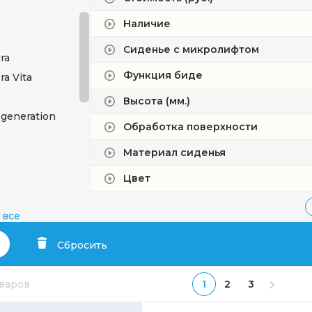
Наличие
Сиденье с микролифтом
ra
Функция биде
ra Vita
Высота (мм.)
generation
Обработка поверхности
Материал сиденья
Цвет
 все
2.0
Сбросить
hitectura
оваров
1
2
3
ssic