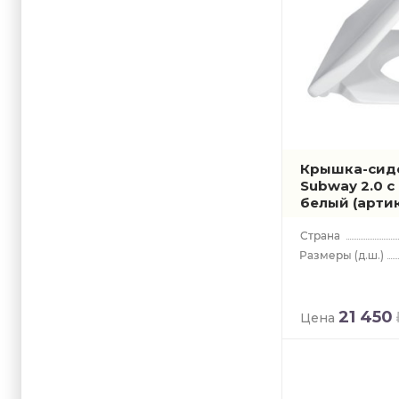
Крышка-сиден
Subway 2.0 
белый
(арти
(д.ш.)
21 450
Цена