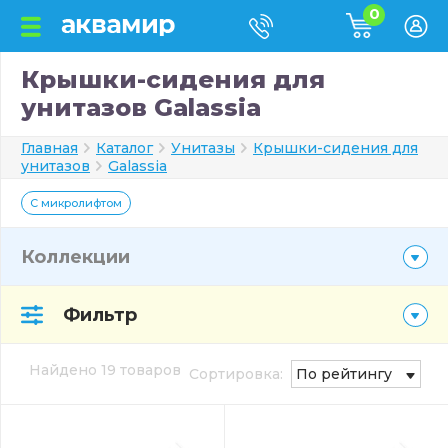
0
Крышки-сидения для
унитазов Galassia
Главная
Каталог
Унитазы
Крышки-сидения для
унитазов
Galassia
С микролифтом
Коллекции
Фильтр
Найдено 19 товаров
Сортировка:
По рейтингу