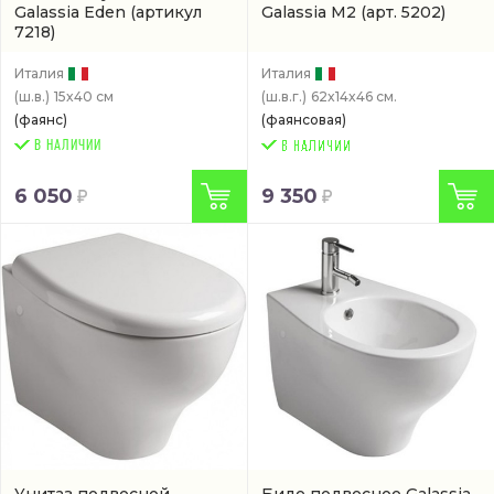
Galassia Eden
(артикул
Galassia M2
(арт. 5202)
7218)
Италия
Италия
(ш.в.)
15x40 см
(ш.в.г.)
62x14x46 см.
(фаянс)
(фаянсовая)
В НАЛИЧИИ
6 050
9 350