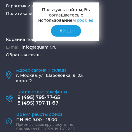
Гарантия и возврат товара
Пользуясь сайтом, Вы
Политика конфиденциальности
соглашаетесь с
использованием
cookies
.
ХОРОШО
Корзина покупок
E-mail:
info@aquamir.ru
Обратная связь
Адрес салона и склада
г.
Москва
,
ул. Шаболовка, д. 23,
корп. 2
Контактные телефоны
8 (495) 795-77-65
8 (495) 797-11-67
Время работы офиса
ПН-ВС 9:00 - 19:00
Прием заказов круглосуточно
Самовывоз ПН-СБ 9-19, ВС 12-17