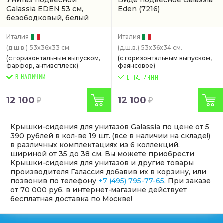
Унитаз подвесной
Биде подвесное Galassia
Galassia EDEN 53 см,
Eden
(7216)
безободковый, белый
(7212)
Италия
Италия
(д.ш.в.)
53x36x33 см.
(д.ш.в.)
53x36x34 см.
(с горизонтальным выпуском,
(с горизонтальным выпуском,
фарфор, антивсплеск)
фаянсовое)
В НАЛИЧИИ
12 100
12 100
Крышки-сидения для унитазов Galassia по цене от 5
390 рублей в кол-ве 19 шт. (все в наличии на складе!)
в различных комплектациях из 6 коллекций,
шириной от 35 до 38 см. Вы можете приобрести
Крышки-сидения для унитазов и другие товары
производителя Галассия добавив их в корзину, или
позвонив по телефону
+7 (495) 795-77-65
. При заказе
от 70 000 руб. в интернет-магазине действует
бесплатная доставка по Москве!