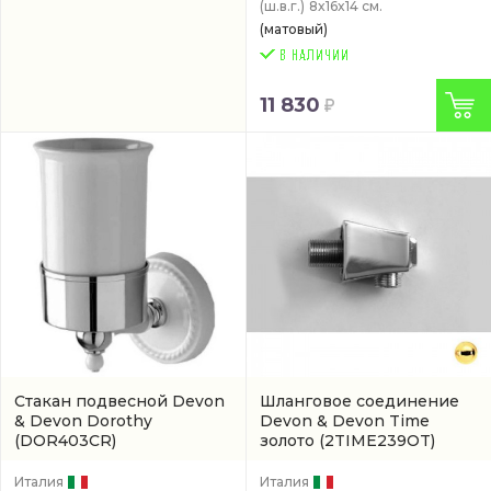
(ш.в.г.)
8x16x14 см.
(матовый)
11 830
Стакан подвесной Devon
Шланговое соединение
& Devon Dorothy
Devon & Devon Time
(DOR403CR)
золото
(2TIME239OT)
Италия
Италия