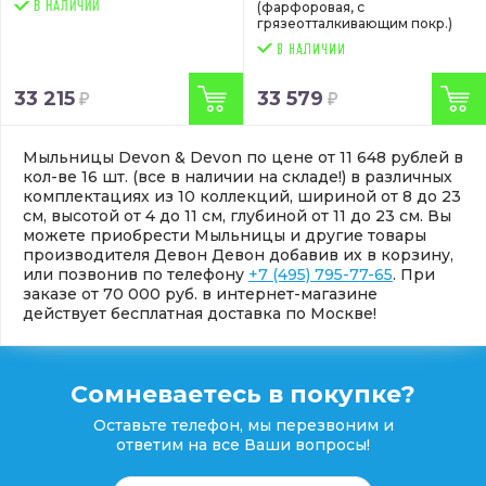
В НАЛИЧИИ
(фарфоровая, с
грязеотталкивающим покр.)
33 215
33 579
Мыльницы Devon & Devon по цене от 11 648 рублей в
кол-ве 16 шт. (все в наличии на складе!) в различных
комплектациях из 10 коллекций, шириной от 8 до 23
см, высотой от 4 до 11 см, глубиной от 11 до 23 см. Вы
можете приобрести Мыльницы и другие товары
производителя Девон Девон добавив их в корзину,
или позвонив по телефону
+7 (495) 795-77-65
. При
заказе от 70 000 руб. в интернет-магазине
действует бесплатная доставка по Москве!
Сомневаетесь в покупке?
Оставьте телефон, мы перезвоним и
ответим на все Ваши вопросы!