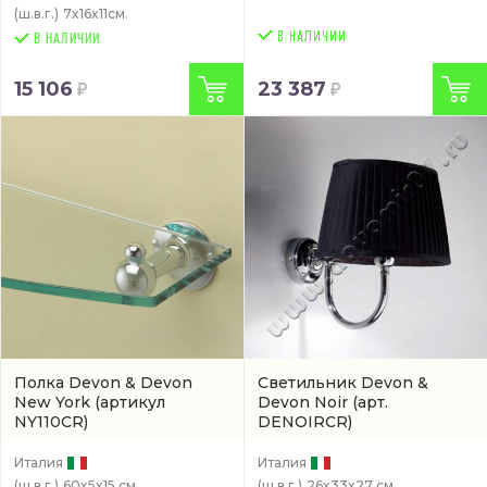
(ш.в.г.)
7x16x11см.
В НАЛИЧИИ
15 106
23 387
Полка Devon & Devon
Светильник Devon &
New York
(артикул
Devon Noir
(арт.
NY110CR)
DENOIRCR)
Италия
Италия
(ш.в.г.)
60x5x15 см
(ш.в.г.)
26x33x27 см.