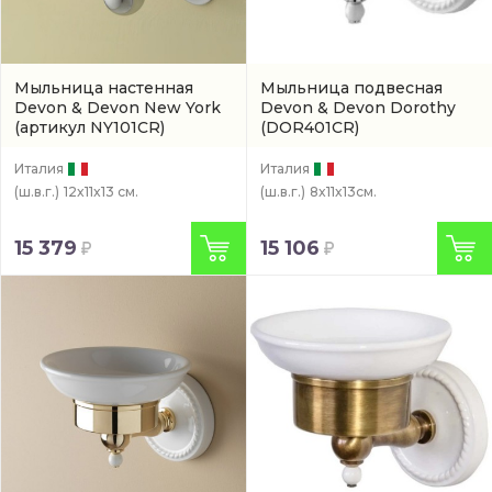
Мыльница настенная
Мыльница подвесная
Devon & Devon New York
Devon & Devon Dorothy
(артикул NY101CR)
(DOR401CR)
Италия
Италия
(ш.в.г.)
12x11x13 см.
(ш.в.г.)
8x11x13см.
15 379
15 106