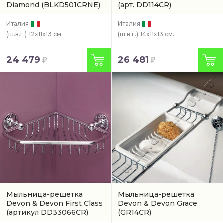
Diamond
(BLKD501CRNE)
(арт. DD114CR)
Италия
Италия
(ш.в.г.)
12x11x13 см.
(ш.в.г.)
14x11x13 см.
24 479
26 481
Мыльница-решетка
Мыльница-решетка
Devon & Devon First Class
Devon & Devon Grace
(артикул DD33066CR)
(GR14CR)