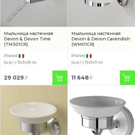
Мыльница настенная
Мыльница настенная
Devon & Devon Time
Devon & Devon Cavendish
(TM301CR)
(WM01CR)
Италия
Италия
(ш.в.г.)
15x5x18 см.
(ш.в.г.)
15x5x11 см
29 029
11 648