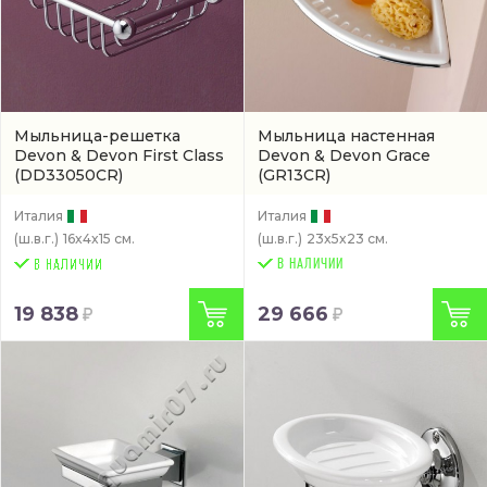
Мыльница-решетка
Мыльница настенная
Devon & Devon First Class
Devon & Devon Grace
(DD33050CR)
(GR13CR)
Италия
Италия
(ш.в.г.)
16x4x15 см.
(ш.в.г.)
23x5x23 см.
В НАЛИЧИИ
19 838
29 666