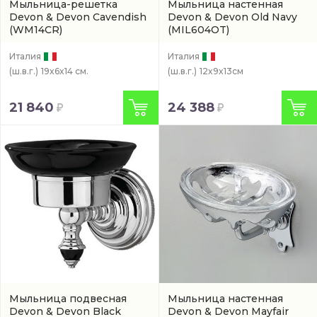
Мыльница-решетка
Мыльница настенная
Devon & Devon Cavendish
Devon & Devon Old Navy
(WM14CR)
(MIL604OT)
Италия
Италия
(ш.в.г.)
19x6x14 см.
(ш.в.г.)
12x9x13см
21 840
24 388
Мыльница подвесная
Мыльница настенная
Devon & Devon Black
Devon & Devon Mayfair