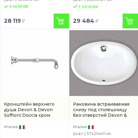
В НАЛИЧИИ
28 119
29 484
Кронштейн верхнего
Раковина встраиваемая
душа Devon & Devon
снизу под столешницу
Soffioni Doccia хром
без отверстий Devon &
(AQ5902CR)
Devon White 56 57 см
(CTPLASOINB.CO)
Италия
Италия
(ш.в.г.)
57x20x41 см.