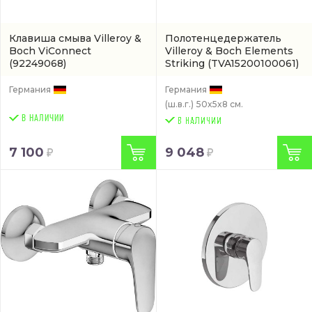
Клавиша смыва Villeroy &
Полотенцедержатель
Boch ViConnect
Villeroy & Boch Elements
(92249068)
Striking
(TVA15200100061)
Германия
Германия
(ш.в.г.)
50x5x8 см.
В НАЛИЧИИ
7 100
9 048