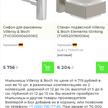
Сифон для раковины
Стакан подвесной Villeroy
Villeroy & Boch
& Boch Elements-Striking
(TVC00000400061)
(TVA15201900064)
Германия
Германия
(ш.в.г.)
7x10x11 см.
(матовый)
5 756
6 204
Мыльницы Villeroy & Boch по цене от 4 719 рублей в
кол-ве 10 шт. в различных комплектациях из 2
коллекций, шириной от 12 до 14 см, высотой от 5 до 6
см, глубиной от 12 до 13 см. Вы можете приобрести
Мыльницы и другие товары производителя
Виллерой и Бох добавив их в корзину, или позвонив
по телефону
+7 (495) 795-77-65
. При заказе от 70 000