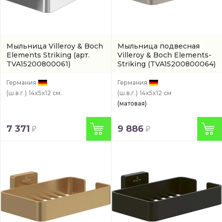
Мыльница Villeroy & Boch
Мыльница подвесная
Elements Striking
(арт.
Villeroy & Boch Elements-
TVA15200800061)
Striking
(TVA15200800064)
Германия
Германия
(ш.в.г.)
14x5x12 см.
(ш.в.г.)
14x5x12 см
(матовая)
7 371
9 886