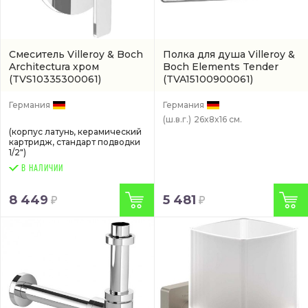
Смеситель Villeroy & Boch
Полкa для душа Villeroy &
Architectura хром
Boch Elements Tender
(TVS10335300061)
(TVA15100900061)
Германия
Германия
(ш.в.г.)
26x8x16 см.
(корпус латунь, керамический
картридж, стандарт подводки
1/2")
В НАЛИЧИИ
8 449
5 481