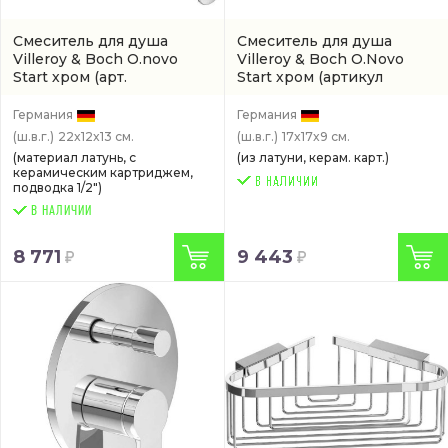
Смеситель для душа
Смеситель для душа
Villeroy & Boch O.novo
Villeroy & Boch O.Novo
Start хром
(арт.
Start хром
(артикул
TVS10530111061)
TVS10535211061)
Германия
Германия
(ш.в.г.)
22x12x13 см.
(ш.в.г.)
17x17x9 см.
(материал латунь, с
(из латуни, керам. карт.)
керамическим картриджем,
подводка 1/2")
В НАЛИЧИИ
8 771
9 443