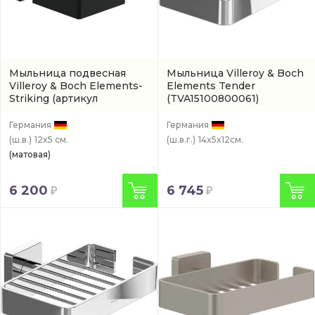
Мыльница подвесная
Мыльница Villeroy & Boch
Villeroy & Boch Elements-
Elements Tender
Striking
(артикул
(TVA15100800061)
TVA152020000K5)
Германия
Германия
(ш.в.)
12x5 см.
(ш.в.г.)
14x5x12см.
(матовая)
6 200
6 745