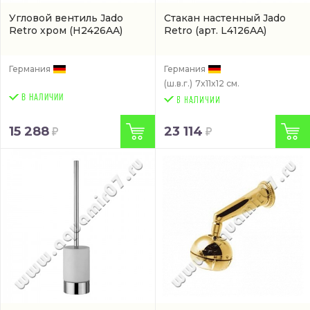
Угловой вентиль Jado
Стакан настенный Jado
Retro хром
(H2426AA)
Retro
(арт. L4126AA)
Германия
Германия
(ш.в.г.)
7x11x12 см.
В НАЛИЧИИ
15 288
23 114