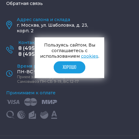
Обратная связь
Адрес салона и склада
г.
Москва
,
ул. Шаболовка, д. 23,
корп. 2
Контактные телефоны
Пользуясь сайтом, Вы
8 (495) 795-77-65
соглашаетесь с
8 (495) 797-11-67
использованием
cookies
.
Время работы офиса
ХОРОШО
ПН-ВС 9:00 - 19:00
Прием заказов круглосуточно
Самовывоз ПН-СБ 9-19, ВС 12-17
Принимаем к оплате