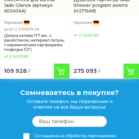
Jado Glance
(артикул
Shower program золото
A5340AA)
(H2715A9)
Германия
Германия
(ш.в.г.)
27x6x19 см.
(Длина излива 177 мм., с
джойстиком, материал латунь,
с керамическим картриджем,
подводка 1/2")
В НАЛИЧИИ
109 928
275 093
Сомневаетесь в покупке?
Оставьте телефон, мы перезвоним и
ответим на все Ваши вопросы!
Соглашаюсь на обработку персональных