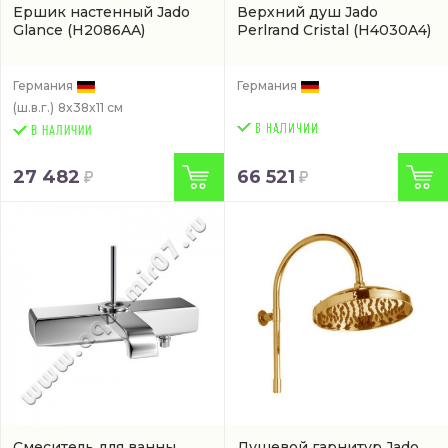
Ершик настенный Jado
Верхний душ Jado
Glance
(H2086AA)
Perlrand Cristal
(H4030A4)
Германия
Германия
(ш.в.г.)
8x38x11 см
В НАЛИЧИИ
27 482
66 521
Смеситель для ванны
Душевой гарнитур Jado