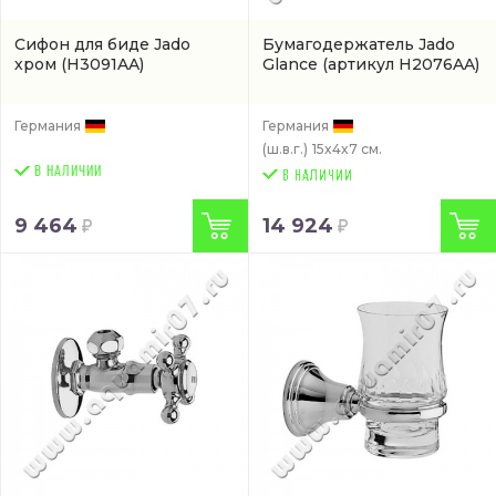
Сифон для биде Jado
Бумагодержатель Jado
хром
(H3091AA)
Glance
(артикул H2076AA)
Германия
Германия
(ш.в.г.)
15x4x7 см.
В НАЛИЧИИ
9 464
14 924