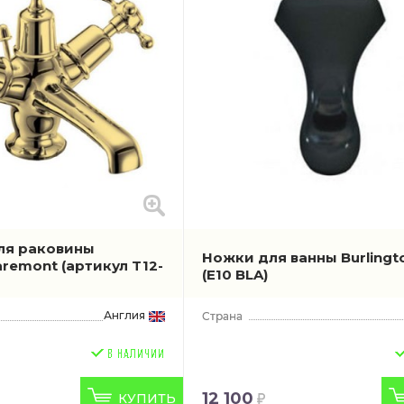
ля раковины
Ножки для ванны Burlingt
laremont
(артикул T12-
(E10 BLA)
Англия
12 100
КУПИТЬ