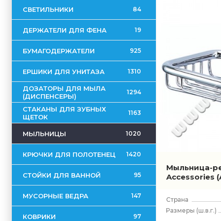
СВЕТИЛЬНИКИ
84
ДЕРЖАТЕЛИ ДЛЯ ФЕНА
19
БУМАГОДЕРЖАТЕЛИ
925
ЕРШИКИ ДЛЯ УНИТАЗА
1310
ДОЗАТОРЫ ДЛЯ МЫЛА
1294
(ДИСПЕНСЕРЫ)
СТАКАНЫ ДЛЯ ЗУБНЫХ
1163
ЩЕТОК
МЫЛЬНИЦЫ
1020
КРЮЧКИ ДЛЯ ПОЛОТЕНЕЦ
1420
Мыльница-ре
СТОЙКИ ДЛЯ ВАННОЙ
95
Accessories
(
МУСОРНЫЕ ВЕДРА
147
(ш.в.г.)
КОВРИКИ
97