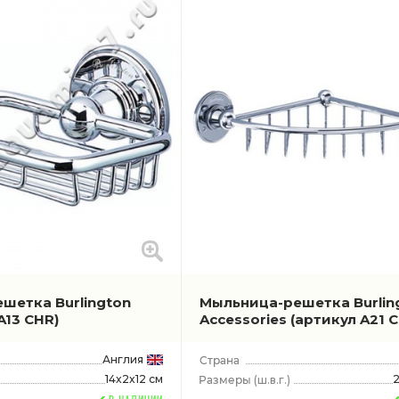
шетка Burlington
Мыльница-решетка Burlin
A13 CHR)
Accessories
(артикул A21 
Англия
14x2x12 см
(ш.в.г.)