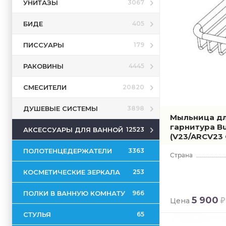
УНИТАЗЫ
3067
БИДЕ
405
ПИССУАРЫ
179
РАКОВИНЫ
4445
СМЕСИТЕЛИ
20820
ДУШЕВЫЕ СИСТЕМЫ
3898
Мыльница д
гарнитура Bu
АКСЕССУАРЫ ДЛЯ ВАННОЙ
12523
(V23/ARCV23
ПОЛОТЕНЦЕДЕРЖАТЕЛИ
3363
КОСМЕТИЧЕСКИЕ ЗЕРКАЛА
253
ПОЛКИ В ВАННУЮ КОМНАТУ
966
5 900
Цена
СТУЛЬЯ
65