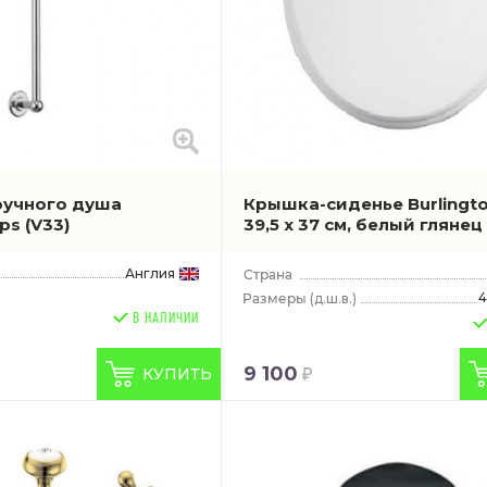
ручного душа
Крышка-сиденье Burlingto
aps
(V33)
39,5 x 37 см, белый глянец
Англия
4
(д.ш.в.)
В НАЛИЧИИ
9 100
КУПИТЬ