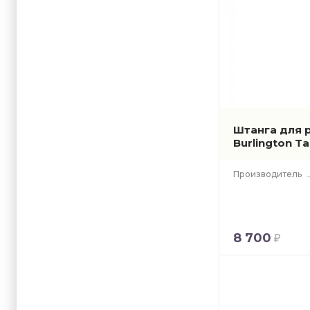
Штанга для 
Burlington T
Производитель
8 700