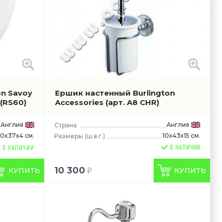
n Savoy
Ершик настенный Burlington
(RS60)
Accessories
(арт. A8 CHR)
Англия
Англия
0x37x4 см.
10x43x15 см.
(ш.в.г.)
В НАЛИЧИИ
10 300
КУПИТЬ
КУПИТЬ