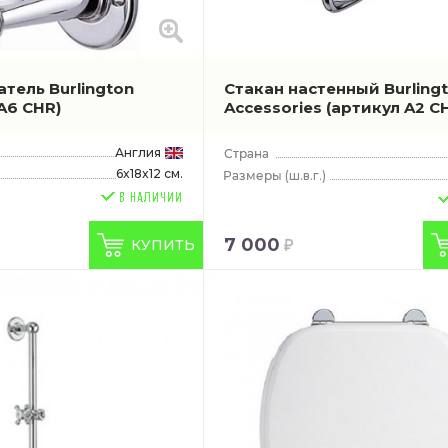
тель Burlington
Стакан настенный Burling
(A6 CHR)
Accessories
(артикул A2 C
Англия
6x18x12 см.
(ш.в.г.)
7 000
КУПИТЬ