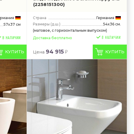
(2258151300)
ермания
Страна
Германия
Размеры
(д.ш.)
54x36 см.
57x37 см
(матовое, с горизонтальным выпуском)
Доставка бесплатно
В НАЛИЧИИ
94 915
КУПИТЬ
КУПИТЬ
Цена