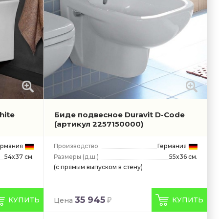
hite
Биде подвесное Duravit D-Code
(артикул 2257150000)
ермания
Производство
Германия
Размеры
(д.ш.)
55x36 см.
54x37 см.
(с прямым выпуском в стену)
35 945
КУПИТЬ
КУПИТЬ
Цена