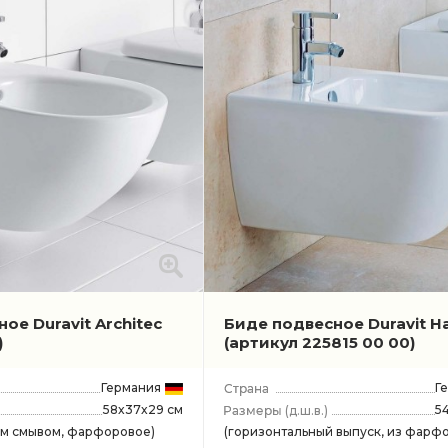
ое Duravit Architec
Биде подвесное Duravit H
)
(артикул 225815 00 00)
Германия
Г
58x37x29 см
5
(д.ш.в.)
ым смывом, фарфоровое)
(горизонтальный выпуск, из фарфо