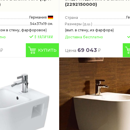
)
(2292150000)
Германия
Г
54x37x19 см.
(д.ш.)
ком в стену, фарфоровое)
(вып. в стену, из фарфора)
тно
Доставка бесплатно
69 043
КУПИТЬ
Цена