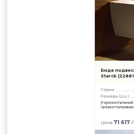
Биде подвесн
Starck
(2288
(д.ш.)
(горизонтальный
грязеотталкиваю
71 617
Цена