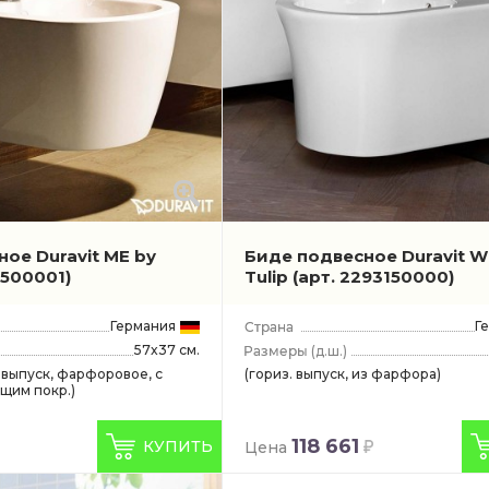
ое Duravit ME by
Биде подвесное Duravit W
1500001)
Tulip
(арт. 2293150000)
Германия
Г
57x37 см.
(д.ш.)
 выпуск, фарфоровое, с
(гориз. выпуск, из фарфора)
щим покр.)
118 661
КУПИТЬ
Цена