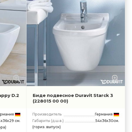
appy D.2
Биде подвесное Duravit Starck 3
(228015 00 00)
ермания
Производитель
Германия
Габариты
(д.ш.в.)
54x36x30см.
4x36x29 см.
(гориз. выпуск)
ра)