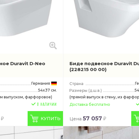
ое Duravit D-Neo
Биде подвесное Duravit Du
)
(228215 00 00)
Германия
Г
54x37 см.
5
(д.ш.в.)
ым выпуском, фарфоровое)
(прямой выпуск в стену, из фарфор
Доставка бесплатно
57 057
КУПИТЬ
Цена