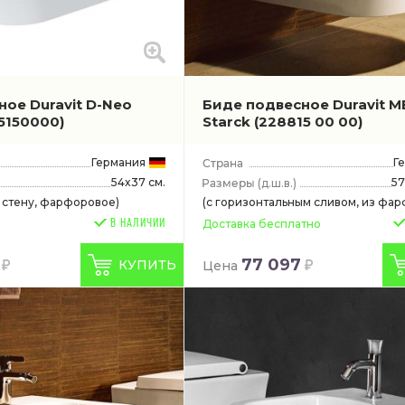
ое Duravit D-Neo
Биде подвесное Duravit M
5150000)
Starck
(228815 00 00)
Германия
Г
54x37 см.
57
(д.ш.в.)
в стену, фарфоровое)
(с горизонтальным сливом, из фар
В НАЛИЧИИ
Доставка бесплатно
77 097
КУПИТЬ
Цена