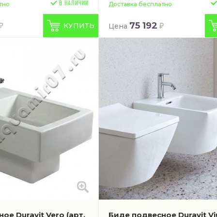
В НАЛИЧИИ
тно
Доставка бесплатно
75 192
КУПИТЬ
Цена
ое Duravit Vero
(арт.
Биде подвесное Duravit Vi