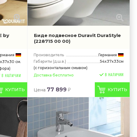
E by
Биде подвесное Duravit DuraStyle
(228715 00 00)
ермания
Производитель
Германия
Габариты
(д.ш.в.)
54x37x33см
x37x30 см.
(с горизонтальным смывом)
фора)
В НАЛИЧИИ
Доставка бесплатно
77 899
КУПИТЬ
КУПИТЬ
Цена