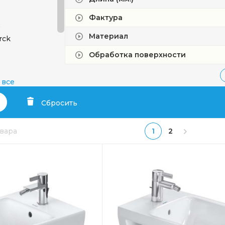
Фактура
2
Материал
rck
Обработка поверхности
 все
Сбросить
ip
овара
1
2