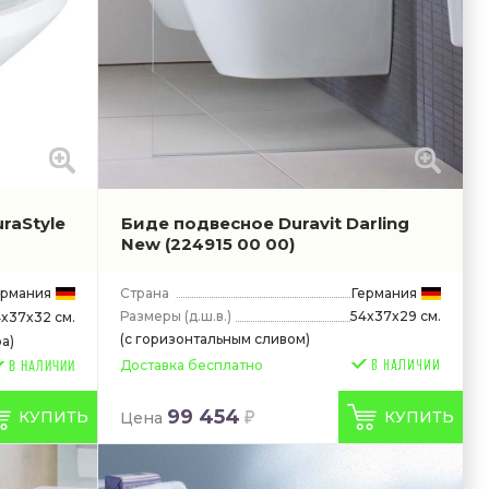
raStyle
Биде подвесное Duravit Darling
New
(224915 00 00)
ермания
Страна
Германия
Размеры
(д.ш.в.)
54x37x29 см.
4x37x32 см.
(с горизонтальным сливом)
а)
Доставка бесплатно
В НАЛИЧИИ
99 454
КУПИТЬ
КУПИТЬ
Цена