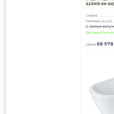
223915 00 00
(д.ш.в.)
(с прямым выпус
Доставка беспла
68 978
Цена