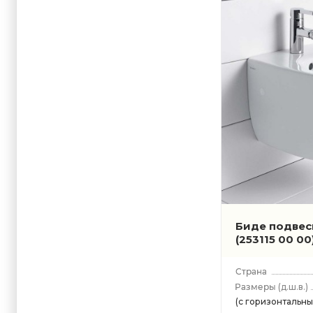
Биде подвесн
(253115 00 00
(д.ш.в.)
(с горизонтальн