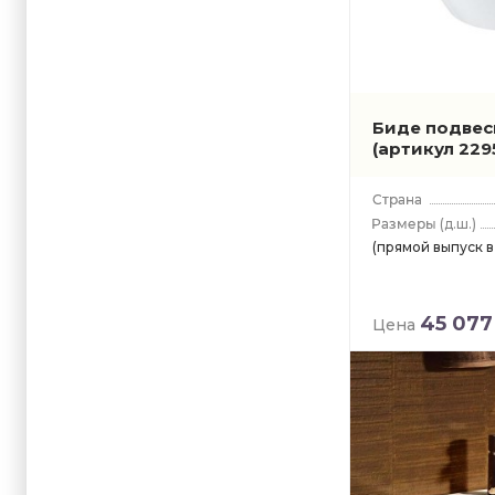
Биде подвесн
(артикул 229
(д.ш.)
(прямой выпуск 
45 077
Цена