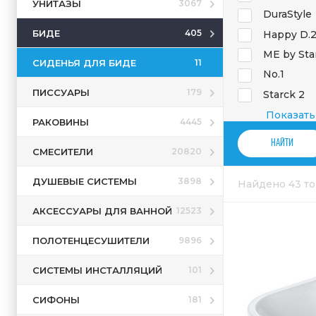
УНИТАЗЫ
3067
DuraStyle
БИДЕ
405
Happy D.
ME by Sta
СИДЕНЬЯ ДЛЯ БИДЕ
11
No.1
ПИССУАРЫ
179
Starck 2
Starck 3
Показать
РАКОВИНЫ
4445
Vero
СМЕСИТЕЛИ
20820
Viu
White Tul
ДУШЕВЫЕ СИСТЕМЫ
3898
Найдено 43 т
АКСЕССУАРЫ ДЛЯ ВАННОЙ
12523
ПОЛОТЕНЦЕСУШИТЕЛИ
9896
СИСТЕМЫ ИНСТАЛЛЯЦИЙ
101
СИФОНЫ
181