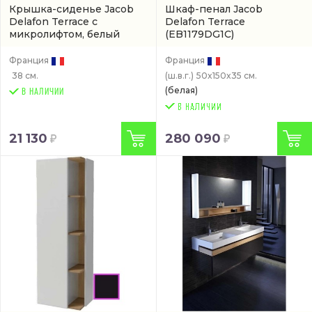
Крышка-сиденье Jacob
Шкаф-пенал Jacob
Delafon Terrace с
Delafon Terrace
микролифтом, белый
(EB1179DG1C)
(E70019-00)
Франция
Франция
38 см.
(ш.в.г.)
50x150x35 см.
(белая)
В НАЛИЧИИ
21 130
280 090