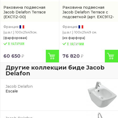
Раковина подвесная
Раковина подвесная
Jacob Delafon Terrace
Jacob Delafon Terrace с
(EXC112-00)
подсветкой
(арт. EXC9112-
00)
Франция
Франция
(ш.в.г.)
100x21x49см.
(ш.в.г.)
100x21x49 см.
(фарфоровая)
(из фарфора)
В НАЛИЧИИ
60 650
76 820
Другие коллекции биде Jacob
Delafon
Jacob Delafon
Escale