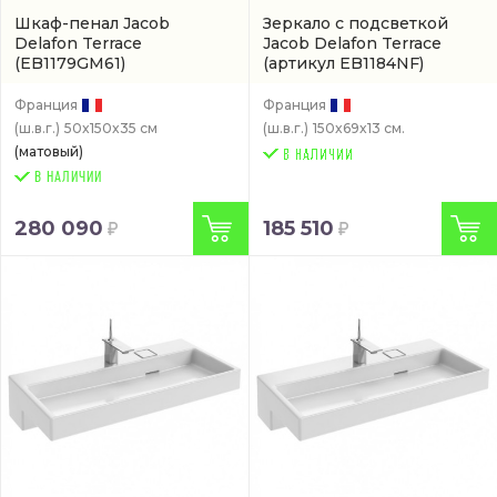
Шкаф-пенал Jacob
Зеркало с подсветкой
Delafon Terrace
Jacob Delafon Terrace
(EB1179GM61)
(артикул EB1184NF)
Франция
Франция
(ш.в.г.)
50x150x35 см
(ш.в.г.)
150x69x13 см.
(матовый)
В НАЛИЧИИ
280 090
185 510