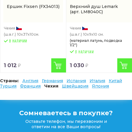
Ершик Fixsen
(FX34013)
Верхний душ Lemark
(арт. LM8040C)
Чехия
Чехия
(ш.в.г.)
10x37x10см.
(ш.в.г.)
10x9x10 см.
(материал латунь, подводка
В НАЛИЧИИ
1/2")
1 012
1 030
Страны:
Англия
Германия
Испания
Италия
Китай
Турция
Франция
Чехия
Швейцария
Япония
Сомневаетесь в покупке?
Оставьте телефон, мы перезвоним и
ответим на все Ваши вопросы!