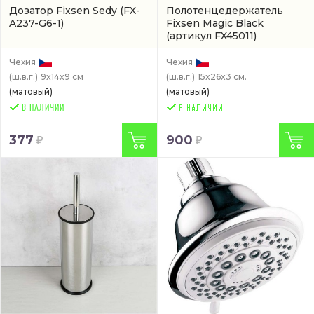
Дозатор Fixsen Sedy
(FX-
Полотенцедержатель
A237-G6-1)
Fixsen Magic Black
(артикул FX45011)
Чехия
Чехия
(ш.в.г.)
9x14x9 см
(ш.в.г.)
15x26x3 см.
(матовый)
(матовый)
В НАЛИЧИИ
377
900