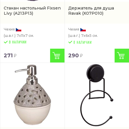
Стакан настольный Fixsen
Держатель для душа
Livy
(A213P13)
Ravak
(X07P010)
Чехия
Чехия
(ш.в.г.)
7x11x7 см.
(ш.в.г.)
7x6x5 см.
В НАЛИЧИИ
271
290