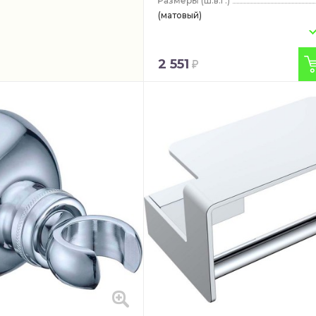
(ш.в.г.)
(матовый)
2 551