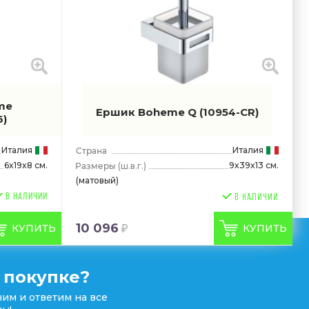
me
Ершик Boheme Q
(10954-CR)
6)
Италия
Италия
6x19x8 см.
9x39x13 см.
(ш.в.г.)
(матовый)
В НАЛИЧИИ
10 096
КУПИТЬ
КУПИТЬ
 покупке?
им и ответим на все