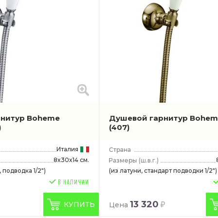
рнитур Boheme
Душевой гарнитур Boheme
)
(407)
Италия
8x30x14 см.
(ш.в.г.)
 подводка 1/2")
(из латуни, стандарт подводки 1/2")
13 320
КУПИТЬ
Цена