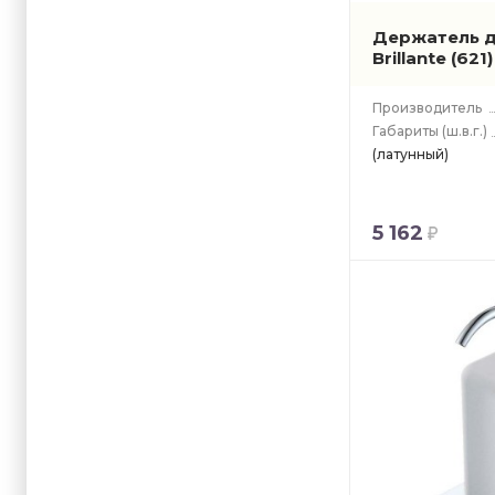
Держатель 
Brillante
(621)
Производитель
Габариты
(ш.в.г.)
(латунный)
5 162