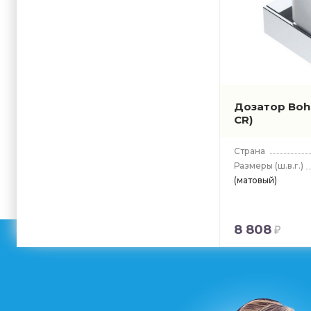
Дозатор Bo
CR)
Страна
Размеры
(ш.в.г.)
(матовый)
8 808