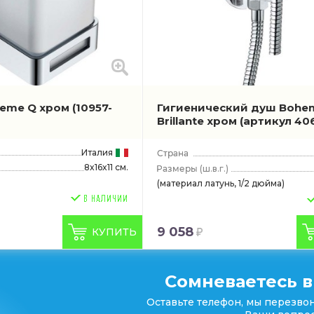
heme Q хром
(10957-
Гигиенический душ Bohe
Brillante хром
(артикул 40
Италия
8x16x11 см.
(ш.в.г.)
(материал латунь, 1/2 дюйма)
9 058
КУПИТЬ
Сомневаетесь в
Оставьте телефон, мы перезвон