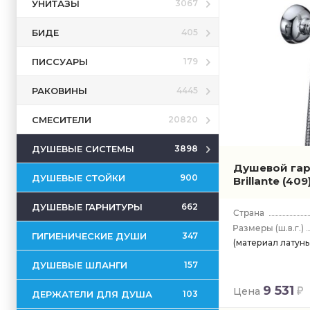
УНИТАЗЫ
3067
БИДЕ
405
ПИССУАРЫ
179
РАКОВИНЫ
4445
СМЕСИТЕЛИ
20820
ДУШЕВЫЕ СИСТЕМЫ
3898
Душевой га
ДУШЕВЫЕ СТОЙКИ
900
Brillante
(409
ДУШЕВЫЕ ГАРНИТУРЫ
662
(ш.в.г.)
ГИГИЕНИЧЕСКИЕ ДУШИ
347
(материал латунь,
ДУШЕВЫЕ ШЛАНГИ
157
9 531
Цена
ДЕРЖАТЕЛИ ДЛЯ ДУША
103