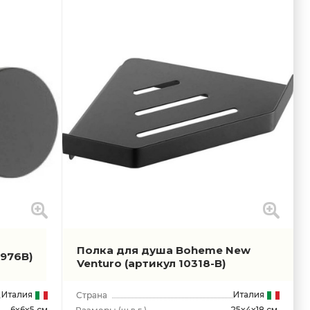
Полкa для душа Boheme New
0976B)
Venturo
(артикул 10318-B)
Италия
Италия
6x6x5 см
25x4x18 см.