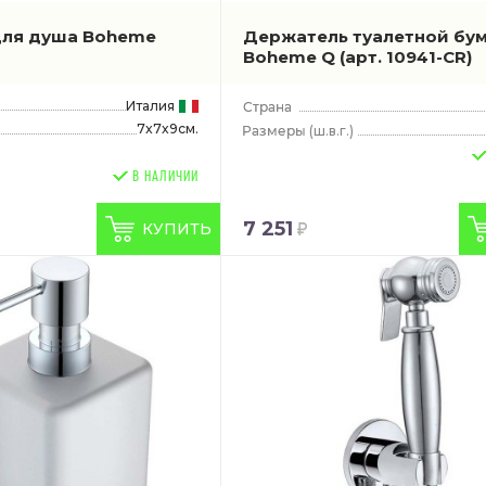
для душа Boheme
Держатель туалетной бу
Boheme Q
(арт. 10941-CR)
Италия
7x7x9см.
(ш.в.г.)
В НАЛИЧИИ
7 251
КУПИТЬ