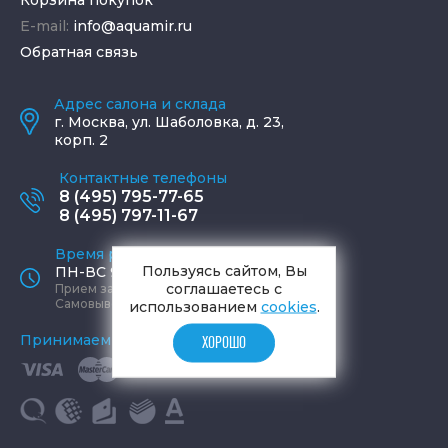
Корзина покупок
E-mail:
info@aquamir.ru
Обратная связь
Адрес салона и склада
г.
Москва
,
ул. Шаболовка, д. 23,
корп. 2
Контактные телефоны
8 (495) 795-77-65
8 (495) 797-11-67
Время работы офиса
Пользуясь сайтом, Вы
ПН-ВС 9:00 - 19:00
соглашаетесь с
Прием заказов круглосуточно
Самовывоз ПН-СБ 9-19, ВС 12-17
использованием
cookies
.
Принимаем к оплате
ХОРОШО