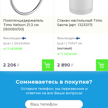
Полотенцедержатель
Стакан настольный Timo
Timo Nelson 21,3 см
Saona
(арт. 1323317)
(150050/00)
Финляндия
Финляндия
(ш.в.г.)
21x24x6см.
(ш.в.г.)
7x11x7 см.
(матовый)
В НАЛИЧИИ
2 206
2 890
Сомневаетесь в покупке?
Оставьте телефон, мы перезвоним и
ответим на все Ваши вопросы!