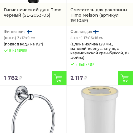
Гигиенический душ Timo
Смеситель для раковины
черный
(SL-2053-03)
Timo Nelson
(артикул
191103F)
Финляндия
Финляндия
(ш.в.г.)
3x12x9 см
(ш.в.г.)
17x16x16 см.
(подвод воды на 1/2")
(Длина излива 128 мм.,
матовый, корпус латунь, с
В НАЛИЧИИ
керамической кран-буксой, 1/2
дюйма)
1 782
2 117