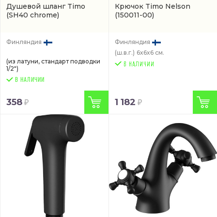
Душевой шланг Timo
Крючок Timo Nelson
(SH40 chrome)
(150011-00)
Финляндия
Финляндия
(ш.в.г.)
6x6x6 см.
(из латуни, стандарт подводки
1/2")
В НАЛИЧИИ
358
1 182